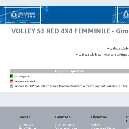
VOLLEY S3 RED 4X4 FEMMINILE - Gir
Visualizza solo le
Visualizza solo le partite ancora da dispu
Legenda Tipo Gara
O
Omologata
W
Inserita via Web
C
Inserita dal CP con referto infrasettimanale/caricata a mezzo rapporto arbitrale on line
Novità
Comitato
Allenatori
Uf
G
Ultima ora
Organigramma
Notizie
Gare Odierne
Come raggiungerci
Normativa e Attività
No