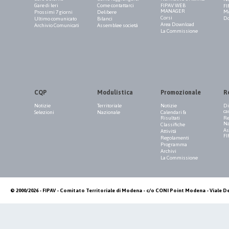
Gare di Ieri
Come contattarci
FIPAV WEB
FI
MANAGER
M
Prossimi 7 giorni
Delibere
Corsi
Do
Ultimo comunicato
Bilanci
Area Download
Archivio Comunicati
Assemblee società
La Commissione
CQP
Modulistica
Promozionale
R
Notizie
Territoriale
Notizie
Di
ca
Selezioni
Nazionale
Calendari &
Risultati
Re
Na
Classifiche
As
Attività
FI
Regolamenti
Programma
Archivi
La Commissione
© 2000/2026 - FIPAV - Comitato Territoriale di Modena - c/o CONI Point Modena - Viale De