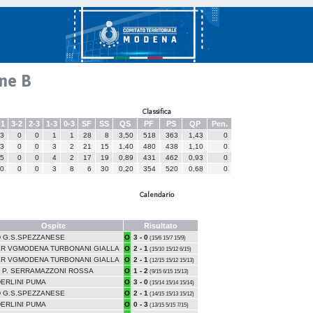
ne B
Classifica
-1
3-2
2-3
1-3
0-3
SF
SS
QS
PF
PS
QP
Pen.
3
0
0
1
1
28
8
3,50
518
363
1,43
0
3
0
0
3
2
21
15
1,40
480
438
1,10
0
5
0
0
4
2
17
19
0,89
431
462
0,93
0
0
0
0
3
8
6
30
0,20
354
520
0,68
0
Calendario
Ospite
Risultato
 G.S.SPEZZANESE
O
3 - 0
(15/6 15/7 15/9)
R VGMODENA TURBONANI GIALLA
O
2 - 1
(15/10 15/12 6/15)
R VGMODENA TURBONANI GIALLA
O
2 - 1
(12/15 15/12 15/13)
I P. SERRAMAZZONI ROSSA
O
1 - 2
(9/15 6/15 15/13)
ERLINI PUMA
O
3 - 0
(15/14 15/14 15/14)
 G.S.SPEZZANESE
O
2 - 1
(14/15 15/13 15/12)
ERLINI PUMA
O
0 - 3
(13/15 5/15 7/15)