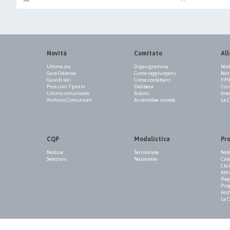
Novità
Comitato
All
Ultima ora
Organigramma
Not
Gare Odierne
Come raggiungerci
Norm
Gare di Ieri
Come contattarci
FIP
Prossimi 7 giorni
Delibere
Cor
Ultimo comunicato
Bilanci
Are
Archivio Comunicati
Assemblee società
La 
CQP
Modulistica
Pr
Notizie
Territoriale
Not
Selezioni
Nazionale
Cale
Clas
Atti
Reg
Pro
Arch
La 