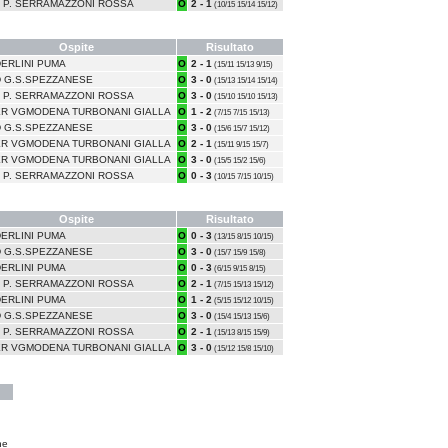
I P. SERRAMAZZONI ROSSA
O
2 - 1
(10/15 15/14 15/12)
Ospite
Risultato
ERLINI PUMA
O
2 - 1
(15/11 15/13 9/15)
 G.S.SPEZZANESE
O
3 - 0
(15/13 15/14 15/14)
I P. SERRAMAZZONI ROSSA
O
3 - 0
(15/10 15/10 15/13)
R VGMODENA TURBONANI GIALLA
O
1 - 2
(7/15 7/15 15/13)
 G.S.SPEZZANESE
O
3 - 0
(15/6 15/7 15/12)
R VGMODENA TURBONANI GIALLA
O
2 - 1
(15/11 9/15 15/7)
R VGMODENA TURBONANI GIALLA
O
3 - 0
(15/5 15/2 15/6)
I P. SERRAMAZZONI ROSSA
O
0 - 3
(10/15 7/15 10/15)
Ospite
Risultato
ERLINI PUMA
O
0 - 3
(13/15 8/15 10/15)
 G.S.SPEZZANESE
O
3 - 0
(15/7 15/9 15/8)
ERLINI PUMA
O
0 - 3
(6/15 9/15 8/15)
I P. SERRAMAZZONI ROSSA
O
2 - 1
(7/15 15/13 15/12)
ERLINI PUMA
O
1 - 2
(5/15 15/12 10/15)
 G.S.SPEZZANESE
O
3 - 0
(15/4 15/13 15/6)
I P. SERRAMAZZONI ROSSA
O
2 - 1
(15/13 8/15 15/9)
R VGMODENA TURBONANI GIALLA
O
3 - 0
(15/12 15/8 15/10)
ne