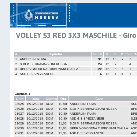
VOLLEY S3 RED 3X3 MASCHILE - Giro
#
Squadra
Punti
G
V
P
3-0
3
1
ANDERLINI PUMA
31
12
10
2
7
2
S.DI P. SERRAMAZZONI ROSSA
24
12
7
5
4
3
BPER VGMODENA TURBONANI GIALLA
22
12
6
6
1
4
ASD G.S.SPEZZANESE
6
12
1
11
1
Giornata 1
Gara
Data
Giorno
Ora
Casa
93025
16/12/2018
DOM
10,00
ANDERLINI PUMA
ASD
93026
16/12/2018
DOM
10,00
S.DI P. SERRAMAZZONI ROSSA
BPE
93027
16/12/2018
DOM
10,30
ANDERLINI PUMA
BPE
93028
16/12/2018
DOM
10,30
ASD G.S.SPEZZANESE
S.D
93029
16/12/2018
DOM
11,00
S.DI P. SERRAMAZZONI ROSSA
AND
93030
16/12/2018
DOM
11,00
BPER VGMODENA TURBONANI GIALLA
ASD
93031
16/12/2018
DOM
11,30
ASD G.S.SPEZZANESE
AND