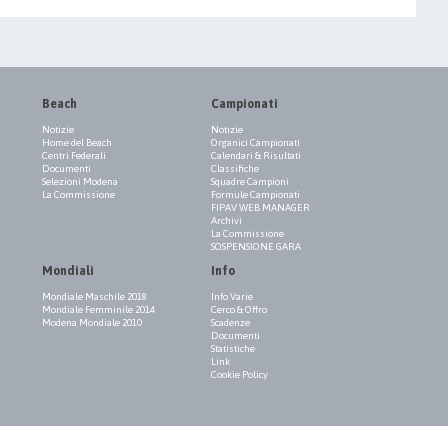
Beach
Campionati
Notizie
Notizie
Home del Beach
Organici Campionati
Centri Federali
Calendari & Risultati
Documenti
Classifiche
Selezioni Modena
Squadre Campioni
La Commissione
Formule Campionati
FIPAV WEB MANAGER
Archivi
La Commissione
SOSPENSIONE GARA
Mondiali
Info
Mondiale Maschile 2018
Info Varie
Mondiale Femminile 2014
Cerco & Offro
Modena Mondiale 2010
Scadenze
Documenti
Statistiche
Link
Cookie Policy