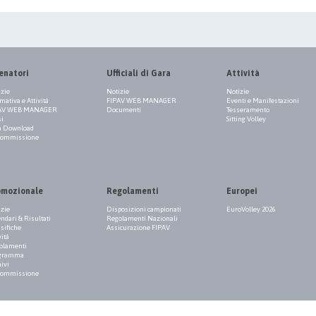
enatori
Ufficiali di Gara
Attività
izie
Notizie
Notizie
ativa e Attività
FIPAV WEB MANAGER
Eventi e Manifestazioni
AV WEB MANAGER
Documenti
Tesseramento
si
Sitting Volley
a Download
Commissione
omozionale
Regolamenti
Europei
izie
Disposizioni campionati
EuroVolley 2026
ndari & Risultati
Regolamenti Nazionali
sifiche
Assicurazione FIPAV
vità
olamenti
gramma
ivi
Commissione