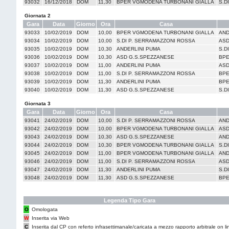
93032
16/12/2018
DOM
11,30
BPER VGMODENA TURBONANI GIALLA
S.D
Giornata 2
Gara
Data
Giorno
Ora
Casa
93033
10/02/2019
DOM
10,00
BPER VGMODENA TURBONANI GIALLA
AND
93034
10/02/2019
DOM
10,00
S.DI P. SERRAMAZZONI ROSSA
ASD
93035
10/02/2019
DOM
10,30
ANDERLINI PUMA
S.D
93036
10/02/2019
DOM
10,30
ASD G.S.SPEZZANESE
BPE
93037
10/02/2019
DOM
11,00
ANDERLINI PUMA
ASD
93038
10/02/2019
DOM
11,00
S.DI P. SERRAMAZZONI ROSSA
BPE
93039
10/02/2019
DOM
11,30
ANDERLINI PUMA
BPE
93040
10/02/2019
DOM
11,30
ASD G.S.SPEZZANESE
S.D
Giornata 3
Gara
Data
Giorno
Ora
Casa
93041
24/02/2019
DOM
10,00
S.DI P. SERRAMAZZONI ROSSA
AND
93042
24/02/2019
DOM
10,00
BPER VGMODENA TURBONANI GIALLA
ASD
93043
24/02/2019
DOM
10,30
ASD G.S.SPEZZANESE
AND
93044
24/02/2019
DOM
10,30
BPER VGMODENA TURBONANI GIALLA
S.D
93045
24/02/2019
DOM
11,00
BPER VGMODENA TURBONANI GIALLA
AND
93046
24/02/2019
DOM
11,00
S.DI P. SERRAMAZZONI ROSSA
ASD
93047
24/02/2019
DOM
11,30
ANDERLINI PUMA
S.D
93048
24/02/2019
DOM
11,30
ASD G.S.SPEZZANESE
BPE
Legenda Tipo Gara
O
Omologata
W
Inserita via Web
C
Inserita dal CP con referto infrasettimanale/caricata a mezzo rapporto arbitrale on li