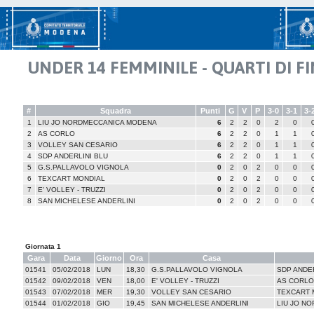
UNDER 14 FEMMINILE - QUARTI DI F
#
Squadra
Punti
G
V
P
3-0
3-1
3-
1
LIU JO NORDMECCANICA MODENA
6
2
2
0
2
0
2
AS CORLO
6
2
2
0
1
1
3
VOLLEY SAN CESARIO
6
2
2
0
1
1
4
SDP ANDERLINI BLU
6
2
2
0
1
1
5
G.S.PALLAVOLO VIGNOLA
0
2
0
2
0
0
6
TEXCART MONDIAL
0
2
0
2
0
0
7
E' VOLLEY - TRUZZI
0
2
0
2
0
0
8
SAN MICHELESE ANDERLINI
0
2
0
2
0
0
Giornata 1
Gara
Data
Giorno
Ora
Casa
01541
05/02/2018
LUN
18,30
G.S.PALLAVOLO VIGNOLA
SDP ANDER
01542
09/02/2018
VEN
18,00
E' VOLLEY - TRUZZI
AS CORLO
01543
07/02/2018
MER
19,30
VOLLEY SAN CESARIO
TEXCART 
01544
01/02/2018
GIO
19,45
SAN MICHELESE ANDERLINI
LIU JO N