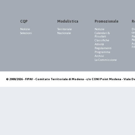
CQP
Modulistica
Promozionale
R
Notizie
Territoriale
Notizie
Di
ca
Selezioni
Nazionale
Calendari &
Risultati
Re
Na
Classifiche
As
Attività
FI
Regolamenti
Programma
Archivi
La Commissione
© 2000/2026 - FIPAV - Comitato Territoriale di Modena - c/o CONI Point Modena - Viale De