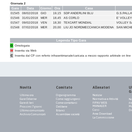
Giornata 2
Gara
Data
Giorno
Ora
Casa
01545
08/02/2018
GIO
19,15
SDP ANDERLINI BLU
G.S.PALL
01546
31/01/2018
MER
18,45
AS CORLO
E' VOLLEY
01547
09/02/2018
VEN
18,30
TEXCART MONDIAL
VOLLEY S
01548
07/02/2018
MER
20,00
LIU JO NORDMECCANICA MODENA
SAN MICH
Legenda Tipo Gara
O
Omologata
W
Inserita via Web
C
Inserita dal CP con referto infrasettimanale/caricata a mezzo rapporto arbitrale on line
Novità
Comitato
Allenatori
Uf
G
Ultima ora
Organigramma
Notizie
Gare Odierne
Come raggiungerci
Normativa e Attività
No
Gare di Ieri
Come contattarci
FIPAV WEB
FI
MANAGER
M
Prossimi 7 giorni
Delibere
Corsi
Do
Ultimo comunicato
Bilanci
Area Download
Archivio Comunicati
Assemblee società
La Commissione