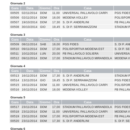
Giornata 2
Gara
Data
Giorno
Ora
Casa
00505
02/11/2014
DOM
11,00
UNIVERSAL PALLAVOLO CARPI
PGS FIDE
00506
02/11/2014
DOM
16,00
MODENA VOLLEY
POLISPOR
00507
19/10/2014
DOM
17,30
S. DI P. ANDERLINI
FB PALLA
00508
30/10/2014
GIO
19,45
S. DI P. SERRAMAZZONI
STADIUM 
Giornata 3
Gara
Data
Giorno
Ora
Casa
00509
08/11/2014
SAB
16,00
PGS FIDES
S. DI P. A
00510
09/11/2014
DOM
17,00
POLISPORTIVA MODENA EST
S. DI P. 
00511
10/11/2014
LUN
20,00
FB PALLAVOLO SOLIERA
UNIVERSA
00512
09/11/2014
DOM
17,00
STADIUM PALLAVOLO MIRANDOLA
MODENA 
Giornata 4
Gara
Data
Giorno
Ora
Casa
00513
16/11/2014
DOM
17,30
S. DI P. ANDERLINI
STADIUM 
00514
13/11/2014
GIO
19,45
S. DI P. SERRAMAZZONI
PGS FIDE
00515
16/11/2014
DOM
11,00
UNIVERSAL PALLAVOLO CARPI
POLISPOR
00516
16/11/2014
DOM
16,00
MODENA VOLLEY
FB PALLA
Giornata 5
Gara
Data
Giorno
Ora
Casa
00517
23/11/2014
DOM
17,00
STADIUM PALLAVOLO MIRANDOLA
PGS FIDE
00518
23/11/2014
DOM
11,00
UNIVERSAL PALLAVOLO CARPI
MODENA 
00519
23/11/2014
DOM
17,00
POLISPORTIVA MODENA EST
FB PALLA
00520
23/11/2014
DOM
17,30
S. DI P. ANDERLINI
S. DI P. 
Giornata 6