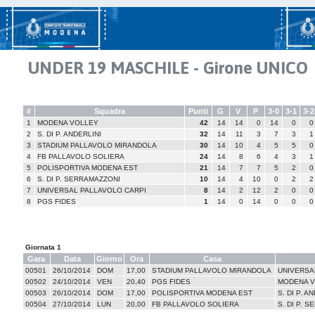
UNDER 19 MASCHILE - Girone UNICO
#
Squadra
Punti
G
V
P
3-0
3-1
3-2
1
MODENA VOLLEY
42
14
14
0
14
0
0
2
S. DI P. ANDERLINI
32
14
11
3
7
3
1
3
STADIUM PALLAVOLO MIRANDOLA
30
14
10
4
5
5
0
4
FB PALLAVOLO SOLIERA
24
14
8
6
4
3
1
5
POLISPORTIVA MODENA EST
21
14
7
7
5
2
0
6
S. DI P. SERRAMAZZONI
10
14
4
10
0
2
2
7
UNIVERSAL PALLAVOLO CARPI
8
14
2
12
2
0
0
8
PGS FIDES
1
14
0
14
0
0
0
Giornata 1
Gara
Data
Giorno
Ora
Casa
00501
26/10/2014
DOM
17,00
STADIUM PALLAVOLO MIRANDOLA
UNIVERSA
00502
24/10/2014
VEN
20,40
PGS FIDES
MODENA 
00503
26/10/2014
DOM
17,00
POLISPORTIVA MODENA EST
S. DI P. A
00504
27/10/2014
LUN
20,00
FB PALLAVOLO SOLIERA
S. DI P. 