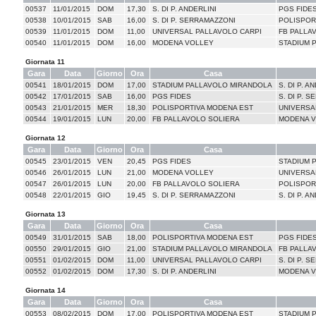
00537
11/01/2015
DOM
17,30
S. DI P. ANDERLINI
PGS FIDE
00538
10/01/2015
SAB
16,00
S. DI P. SERRAMAZZONI
POLISPOR
00539
11/01/2015
DOM
11,00
UNIVERSAL PALLAVOLO CARPI
FB PALLA
00540
11/01/2015
DOM
16,00
MODENA VOLLEY
STADIUM 
Giornata 11
Gara
Data
Giorno
Ora
Casa
00541
18/01/2015
DOM
17,00
STADIUM PALLAVOLO MIRANDOLA
S. DI P. A
00542
17/01/2015
SAB
16,00
PGS FIDES
S. DI P. 
00543
21/01/2015
MER
18,30
POLISPORTIVA MODENA EST
UNIVERSA
00544
19/01/2015
LUN
20,00
FB PALLAVOLO SOLIERA
MODENA 
Giornata 12
Gara
Data
Giorno
Ora
Casa
00545
23/01/2015
VEN
20,45
PGS FIDES
STADIUM 
00546
26/01/2015
LUN
21,00
MODENA VOLLEY
UNIVERSA
00547
26/01/2015
LUN
20,00
FB PALLAVOLO SOLIERA
POLISPOR
00548
22/01/2015
GIO
19,45
S. DI P. SERRAMAZZONI
S. DI P. A
Giornata 13
Gara
Data
Giorno
Ora
Casa
00549
31/01/2015
SAB
18,00
POLISPORTIVA MODENA EST
PGS FIDE
00550
29/01/2015
GIO
21,00
STADIUM PALLAVOLO MIRANDOLA
FB PALLA
00551
01/02/2015
DOM
11,00
UNIVERSAL PALLAVOLO CARPI
S. DI P. 
00552
01/02/2015
DOM
17,30
S. DI P. ANDERLINI
MODENA 
Giornata 14
Gara
Data
Giorno
Ora
Casa
00553
08/02/2015
DOM
17,00
POLISPORTIVA MODENA EST
STADIUM 