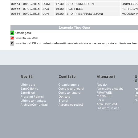
00554
08/02/2015
DOM
17,30
S. DI P. ANDERLINI
UNIVERSA
00555
07/02/2015
SAB
16,00
PGS FIDES
FB PALLA
00556
09/02/2015
LUN
19,00
S. DI P. SERRAMAZZONI
MODENA 
Legenda Tipo Gara
O
Omologata
W
Inserita via Web
C
Inserita dal CP con referto infrasettimanale/caricata a mezzo rapporto arbitrale on line
Novità
Comitato
Allenatori
Uf
G
Ultima ora
Organigramma
Notizie
Gare Odierne
Come raggiungerci
Normativa e Attività
No
Gare di Ieri
Come contattarci
FIPAV WEB
FI
MANAGER
M
Prossimi 7 giorni
Delibere
Corsi
Do
Ultimo comunicato
Bilanci
Area Download
Archivio Comunicati
Assemblee società
La Commissione