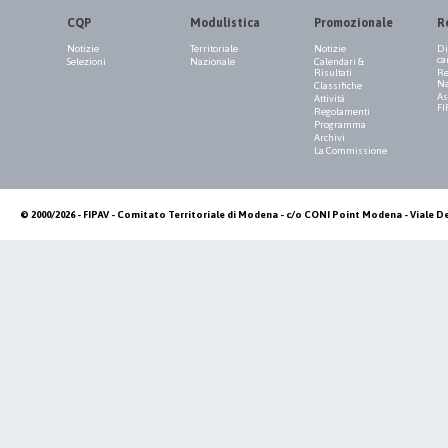
CQP
Modulistica
Promozionale
R
Notizie
Territoriale
Notizie
Di
ca
Selezioni
Nazionale
Calendari &
Risultati
Re
Na
Classifiche
As
Attività
FI
Regolamenti
Programma
Archivi
La Commissione
© 2000/2026 - FIPAV - Comitato Territoriale di Modena - c/o CONI Point Modena - Viale De