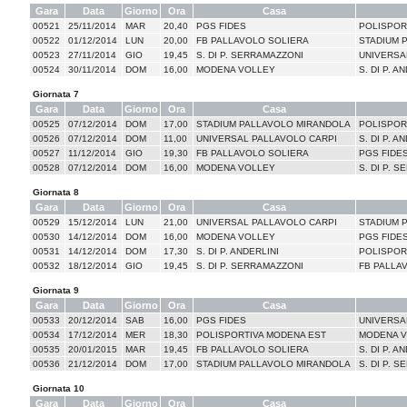
Gara
Data
Giorno
Ora
Casa
00521
25/11/2014
MAR
20,40
PGS FIDES
POLISPOR
00522
01/12/2014
LUN
20,00
FB PALLAVOLO SOLIERA
STADIUM 
00523
27/11/2014
GIO
19,45
S. DI P. SERRAMAZZONI
UNIVERSA
00524
30/11/2014
DOM
16,00
MODENA VOLLEY
S. DI P. A
Giornata 7
Gara
Data
Giorno
Ora
Casa
00525
07/12/2014
DOM
17,00
STADIUM PALLAVOLO MIRANDOLA
POLISPOR
00526
07/12/2014
DOM
11,00
UNIVERSAL PALLAVOLO CARPI
S. DI P. A
00527
11/12/2014
GIO
19,30
FB PALLAVOLO SOLIERA
PGS FIDE
00528
07/12/2014
DOM
16,00
MODENA VOLLEY
S. DI P. 
Giornata 8
Gara
Data
Giorno
Ora
Casa
00529
15/12/2014
LUN
21,00
UNIVERSAL PALLAVOLO CARPI
STADIUM 
00530
14/12/2014
DOM
16,00
MODENA VOLLEY
PGS FIDE
00531
14/12/2014
DOM
17,30
S. DI P. ANDERLINI
POLISPOR
00532
18/12/2014
GIO
19,45
S. DI P. SERRAMAZZONI
FB PALLA
Giornata 9
Gara
Data
Giorno
Ora
Casa
00533
20/12/2014
SAB
16,00
PGS FIDES
UNIVERSA
00534
17/12/2014
MER
18,30
POLISPORTIVA MODENA EST
MODENA 
00535
20/01/2015
MAR
19,45
FB PALLAVOLO SOLIERA
S. DI P. A
00536
21/12/2014
DOM
17,00
STADIUM PALLAVOLO MIRANDOLA
S. DI P. 
Giornata 10
Gara
Data
Giorno
Ora
Casa