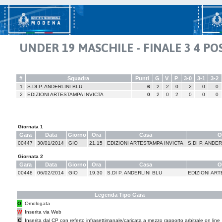
UNDER 19 MASCHILE - FINALE 3 4 PO
#
Squadra
Punti
G
V
P
3-0
3-1
3-2
1
S.DI P. ANDERLINI BLU
6
2
2
0
2
0
0
2
EDIZIONI ARTESTAMPA INVICTA
0
2
0
2
0
0
0
Giornata 1
Gara
Data
Giorno
Ora
Casa
O
00447
30/01/2014
GIO
21,15
EDIZIONI ARTESTAMPA INVICTA
S.DI P. ANDER
Giornata 2
Gara
Data
Giorno
Ora
Casa
O
00448
06/02/2014
GIO
19,30
S.DI P. ANDERLINI BLU
EDIZIONI ART
Legenda Tipo Gara
O
Omologata
W
Inserita via Web
C
Inserita dal CP con referto infrasettimanale/caricata a mezzo rapporto arbitrale on line