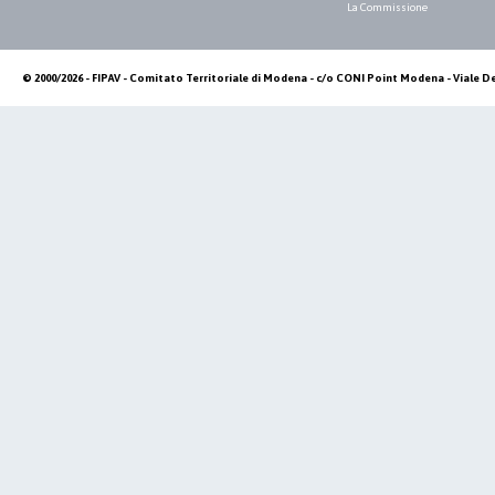
La Commissione
© 2000/2026 - FIPAV - Comitato Territoriale di Modena - c/o CONI Point Modena - Viale De