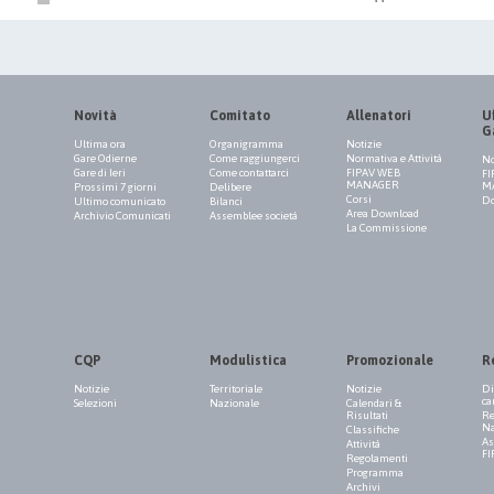
Novità
Comitato
Allenatori
Uf
G
Ultima ora
Organigramma
Notizie
Gare Odierne
Come raggiungerci
Normativa e Attività
No
Gare di Ieri
Come contattarci
FIPAV WEB
FI
MANAGER
M
Prossimi 7 giorni
Delibere
Corsi
Do
Ultimo comunicato
Bilanci
Area Download
Archivio Comunicati
Assemblee società
La Commissione
CQP
Modulistica
Promozionale
R
Notizie
Territoriale
Notizie
Di
ca
Selezioni
Nazionale
Calendari &
Risultati
Re
Na
Classifiche
As
Attività
FI
Regolamenti
Programma
Archivi