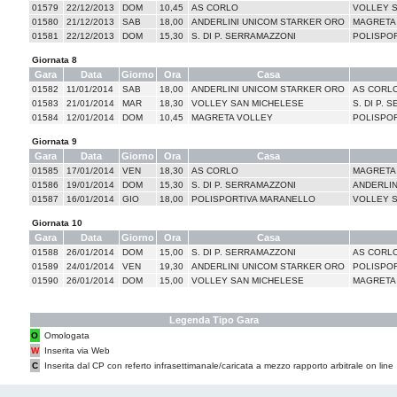
01579
22/12/2013
DOM
10,45
AS CORLO
VOLLEY 
01580
21/12/2013
SAB
18,00
ANDERLINI UNICOM STARKER ORO
MAGRETA
01581
22/12/2013
DOM
15,30
S. DI P. SERRAMAZZONI
POLISPO
Giornata 8
Gara
Data
Giorno
Ora
Casa
01582
11/01/2014
SAB
18,00
ANDERLINI UNICOM STARKER ORO
AS CORL
01583
21/01/2014
MAR
18,30
VOLLEY SAN MICHELESE
S. DI P.
01584
12/01/2014
DOM
10,45
MAGRETA VOLLEY
POLISPO
Giornata 9
Gara
Data
Giorno
Ora
Casa
01585
17/01/2014
VEN
18,30
AS CORLO
MAGRETA
01586
19/01/2014
DOM
15,30
S. DI P. SERRAMAZZONI
ANDERLIN
01587
16/01/2014
GIO
18,00
POLISPORTIVA MARANELLO
VOLLEY 
Giornata 10
Gara
Data
Giorno
Ora
Casa
01588
26/01/2014
DOM
15,00
S. DI P. SERRAMAZZONI
AS CORL
01589
24/01/2014
VEN
19,30
ANDERLINI UNICOM STARKER ORO
POLISPO
01590
26/01/2014
DOM
15,00
VOLLEY SAN MICHELESE
MAGRETA
Legenda Tipo Gara
O
Omologata
W
Inserita via Web
C
Inserita dal CP con referto infrasettimanale/caricata a mezzo rapporto arbitrale on line