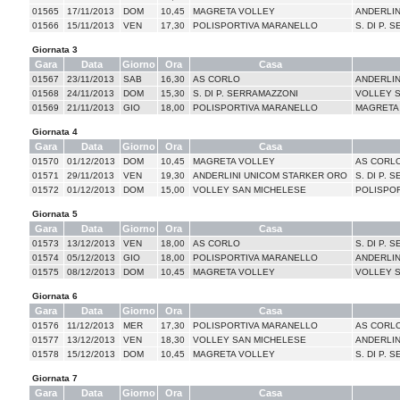
01565
17/11/2013
DOM
10,45
MAGRETA VOLLEY
ANDERLIN
01566
15/11/2013
VEN
17,30
POLISPORTIVA MARANELLO
S. DI P.
Giornata 3
Gara
Data
Giorno
Ora
Casa
01567
23/11/2013
SAB
16,30
AS CORLO
ANDERLIN
01568
24/11/2013
DOM
15,30
S. DI P. SERRAMAZZONI
VOLLEY 
01569
21/11/2013
GIO
18,00
POLISPORTIVA MARANELLO
MAGRETA
Giornata 4
Gara
Data
Giorno
Ora
Casa
01570
01/12/2013
DOM
10,45
MAGRETA VOLLEY
AS CORL
01571
29/11/2013
VEN
19,30
ANDERLINI UNICOM STARKER ORO
S. DI P.
01572
01/12/2013
DOM
15,00
VOLLEY SAN MICHELESE
POLISPO
Giornata 5
Gara
Data
Giorno
Ora
Casa
01573
13/12/2013
VEN
18,00
AS CORLO
S. DI P.
01574
05/12/2013
GIO
18,00
POLISPORTIVA MARANELLO
ANDERLIN
01575
08/12/2013
DOM
10,45
MAGRETA VOLLEY
VOLLEY 
Giornata 6
Gara
Data
Giorno
Ora
Casa
01576
11/12/2013
MER
17,30
POLISPORTIVA MARANELLO
AS CORL
01577
13/12/2013
VEN
18,30
VOLLEY SAN MICHELESE
ANDERLIN
01578
15/12/2013
DOM
10,45
MAGRETA VOLLEY
S. DI P.
Giornata 7
Gara
Data
Giorno
Ora
Casa