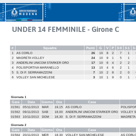
UNDER 14 FEMMINILE - Girone C
#
Squadra
Punti
G
V
P
3-0
3-1
3-
1
AS CORLO
26
10
8
2
7
1
2
MAGRETA VOLLEY
24
10
9
1
5
1
3
ANDERLINI UNICOM STARKER ORO
17
10
6
4
2
2
4
POLISPORTIVA MARANELLO
13
10
4
6
2
1
5
S. DI P. SERRAMAZZONI
7
10
2
8
2
0
6
VOLLEY SAN MICHELESE
3
10
1
9
0
1
Giornata 1
Gara
Data
Giorno
Ora
Casa
01561
05/11/2013
MAR
19,15
AS CORLO
POLISPO
01562
09/11/2013
SAB
18,00
ANDERLINI UNICOM STARKER ORO
VOLLEY 
01563
10/11/2013
DOM
18,30
S. DI P. SERRAMAZZONI
MAGRETA
Giornata 2
Gara
Data
Giorno
Ora
Casa
01564
20/11/2013
MER
18,30
VOLLEY SAN MICHELESE
AS CORL