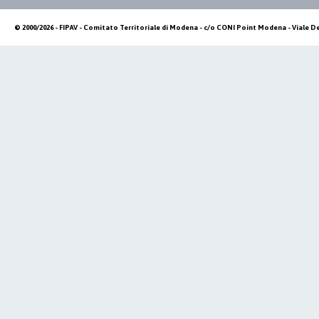
© 2000/2026 - FIPAV - Comitato Territoriale di Modena - c/o CONI Point Modena - Viale De