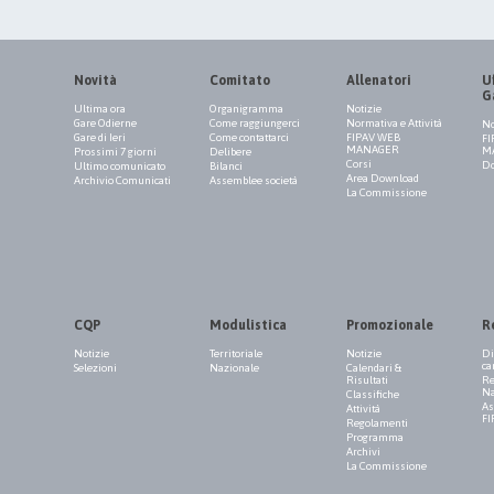
Novità
Comitato
Allenatori
Uf
G
Ultima ora
Organigramma
Notizie
Gare Odierne
Come raggiungerci
Normativa e Attività
No
Gare di Ieri
Come contattarci
FIPAV WEB
FI
MANAGER
M
Prossimi 7 giorni
Delibere
Corsi
Do
Ultimo comunicato
Bilanci
Area Download
Archivio Comunicati
Assemblee società
La Commissione
CQP
Modulistica
Promozionale
R
Notizie
Territoriale
Notizie
Di
ca
Selezioni
Nazionale
Calendari &
Risultati
Re
Na
Classifiche
As
Attività
FI
Regolamenti
Programma
Archivi
La Commissione