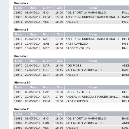
Giornata 7
Gara
Data
Giorno
Ora
Casa
01969
03/04/2014
GIO
18,00
POLISPORTIVA MARANELLO
PAL
01970
06/04/2014
DOM
15,00
ANDERLINI UNICOM STARKER GIALLA
BAS
01971
04/04/2014
VEN
18,30
ANESER
PGS
Giornata 8
Gara
Data
Giorno
Ora
Casa
01972
29/04/2014
MAR
17,30
ANDERLINI UNICOM STARKER GIALLA
POL
01973
12/04/2014
SAB
15,30
KAST CAVEZZO
PGS
01974
16/04/2014
MER
19,00
BASSER VOLLEY
PAL
Giornata 9
Gara
Data
Giorno
Ora
Casa
01975
22/04/2014
MAR
18,40
PGS FIDES
AND
01976
17/04/2014
GIO
19,45
PALLAVOLO VIGNOLA BLU
KAS
01977
29/04/2014
MAR
18,30
ANESER
BAS
Giornata 10
Gara
Data
Giorno
Ora
Casa
01978
03/05/2014
SAB
15,30
BASSER VOLLEY
PGS
01979
20/05/2014
MAR
17,30
ANDERLINI UNICOM STARKER GIALLA
ANE
01980
04/05/2014
DOM
10,30
KAST CAVEZZO
POL
Giornata 11
Gara
Data
Giorno
Ora
Casa
01981
08/05/2014
GIO
18,00
POLISPORTIVA MARANELLO
BAS
01982
26/05/2014
LUN
19,45
PALLAVOLO VIGNOLA BLU
AND
01983
09/05/2014
VEN
18,30
ANESER
KAS