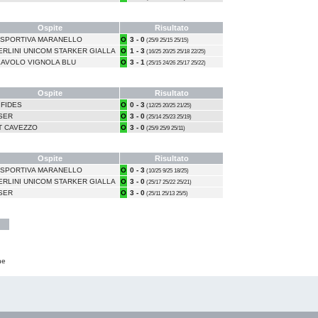
Ospite
Risultato
ISPORTIVA MARANELLO
O
3 - 0
(25/9 25/15 25/15)
ERLINI UNICOM STARKER GIALLA
O
1 - 3
(16/25 20/25 25/18 22/25)
LAVOLO VIGNOLA BLU
O
3 - 1
(25/15 24/26 25/17 25/22)
Ospite
Risultato
 FIDES
O
0 - 3
(12/25 20/25 21/25)
SER
O
3 - 0
(25/14 25/23 25/19)
T CAVEZZO
O
3 - 0
(25/9 25/9 25/11)
Ospite
Risultato
ISPORTIVA MARANELLO
O
0 - 3
(10/25 9/25 18/25)
ERLINI UNICOM STARKER GIALLA
O
3 - 0
(25/17 25/22 25/21)
SER
O
3 - 0
(25/11 25/13 25/5)
ne