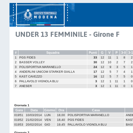
UNDER 13 FEMMINILE - Girone F
#
Squadra
Punti
G
V
P
3-0
3-1
1
PGS FIDES
33
12
11
1
8
2
2
BASSER VOLLEY
30
12
10
2
7
2
3
POLISPORTIVA MARANELLO
24
12
9
3
5
1
4
ANDERLINI UNICOM STARKER GIALLA
17
12
5
7
4
1
5
KAST CAVEZZO
16
12
5
7
5
0
6
PALLAVOLO VIGNOLA BLU
3
12
1
11
1
0
7
ANESER
3
12
1
11
0
1
Giornata 1
Gara
Data
Giorno
Ora
Casa
01951
10/03/2014
LUN
18,00
POLISPORTIVA MARANELLO
AND
01952
21/02/2014
VEN
18,40
PGS FIDES
KAS
01953
20/02/2014
GIO
19,45
PALLAVOLO VIGNOLA BLU
BAS
Giornata 2