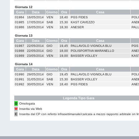
Giornata 12
Gara
Data
Giorno
Ora
Casa
01984
16/05/2014
VEN
18,40
PGS FIDES
POL
01985
17/05/2014
SAB
15,30
KAST CAVEZZO
AND
01986
16/05/2014
VEN
18,30
ANESER
PAL
Giornata 13
Gara
Data
Giorno
Ora
Casa
01987
22/05/2014
GIO
19,45
PALLAVOLO VIGNOLA BLU
PGS
01988
22/05/2014
GIO
18,00
POLISPORTIVA MARANELLO
ANE
01989
23/05/2014
VEN
19,00
BASSER VOLLEY
KAS
Giornata 14
Gara
Data
Giorno
Ora
Casa
01990
29/05/2014
GIO
19,45
PALLAVOLO VIGNOLA BLU
POL
01991
31/05/2014
SAB
15,30
BASSER VOLLEY
AND
01992
30/05/2014
VEN
18,40
PGS FIDES
ANE
Legenda Tipo Gara
O
Omologata
W
Inserita via Web
C
Inserita dal CP con referto infrasettimanale/caricata a mezzo rapporto arbitrale on li