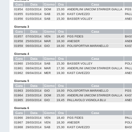
Gara
Data
Giorno
Ora
Casa
01954
02/03/2014
DOM
15,00
ANDERLINI UNICOM STARKER GIALLA
PGS
01955
01/03/2014
SAB
15,30
KAST CAVEZZO
PAL
01956
01/03/2014
SAB
15,30
BASSER VOLLEY
ANE
Giornata 3
Gara
Data
Giorno
Ora
Casa
01957
07/03/2014
VEN
18,40
PGS FIDES
BAS
01958
25/03/2014
MAR
18,30
ANESER
AND
01959
06/03/2014
GIO
18,00
POLISPORTIVA MARANELLO
KAS
Giornata 4
Gara
Data
Giorno
Ora
Casa
01960
15/03/2014
SAB
15,30
BASSER VOLLEY
POL
01961
08/04/2014
MAR
17,30
ANDERLINI UNICOM STARKER GIALLA
PAL
01962
09/04/2014
MER
19,30
KAST CAVEZZO
ANE
Giornata 5
Gara
Data
Giorno
Ora
Casa
01963
20/03/2014
GIO
18,00
POLISPORTIVA MARANELLO
PGS
01964
23/03/2014
DOM
15,00
ANDERLINI UNICOM STARKER GIALLA
KAS
01965
20/03/2014
GIO
19,45
PALLAVOLO VIGNOLA BLU
ANE
Giornata 6
Gara
Data
Giorno
Ora
Casa
01966
28/03/2014
VEN
18,40
PGS FIDES
PAL
01967
28/03/2014
VEN
18,30
ANESER
POL
01968
29/03/2014
SAB
15,30
KAST CAVEZZO
BAS