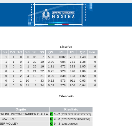
Classifica
3-2
2-3
1-3
0-3
SF
SS
QS
PF
PS
QP
Pen.
1
1
0
0
35
7
5,00
1002
701
1,43
0
1
1
0
1
32
10
3,20
984
731
1,35
0
3
0
2
1
29
16
1,81
972
923
1,05
0
0
2
2
3
21
22
0,95
920
870
1,06
0
0
1
2
4
19
21
0,90
838
823
1,02
0
0
0
1
10
4
33
0,12
573
911
0,63
0
0
0
0
11
3
34
0,09
576
906
0,64
0
Calendario
Ospite
Risultato
ERLINI UNICOM STARKER GIALLA
O
3 - 2
(25/23 21/25 26/24 23/25 15/11)
T CAVEZZO
O
3 - 2
(20/25 25/27 25/10 25/23 15/6)
SER VOLLEY
O
0 - 3
(19/25 17/25 9/25)