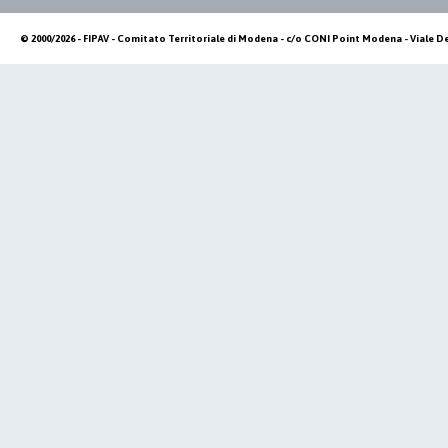
© 2000/2026 - FIPAV - Comitato Territoriale di Modena - c/o CONI Point Modena - Viale De