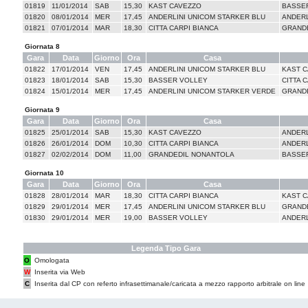
01819
11/01/2014
SAB
15,30
KAST CAVEZZO
BASSE
01820
08/01/2014
MER
17,45
ANDERLINI UNICOM STARKER BLU
ANDERL
01821
07/01/2014
MAR
18,30
CITTA CARPI BIANCA
GRAND
Giornata 8
Gara
Data
Giorno
Ora
Casa
01822
17/01/2014
VEN
17,45
ANDERLINI UNICOM STARKER BLU
KAST 
01823
18/01/2014
SAB
15,30
BASSER VOLLEY
CITTA 
01824
15/01/2014
MER
17,45
ANDERLINI UNICOM STARKER VERDE
GRAND
Giornata 9
Gara
Data
Giorno
Ora
Casa
01825
25/01/2014
SAB
15,30
KAST CAVEZZO
ANDERL
01826
26/01/2014
DOM
10,30
CITTA CARPI BIANCA
ANDERL
01827
02/02/2014
DOM
11,00
GRANDEDIL NONANTOLA
BASSE
Giornata 10
Gara
Data
Giorno
Ora
Casa
01828
28/01/2014
MAR
18,30
CITTA CARPI BIANCA
KAST 
01829
29/01/2014
MER
17,45
ANDERLINI UNICOM STARKER BLU
GRAND
01830
29/01/2014
MER
19,00
BASSER VOLLEY
ANDERL
Legenda Tipo Gara
O
Omologata
W
Inserita via Web
C
Inserita dal CP con referto infrasettimanale/caricata a mezzo rapporto arbitrale on line