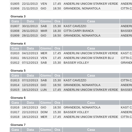
01805
22/11/2013
VEN
17,45
ANDERLINI UNICOM STARKER VERDE
ANDERL
01806
21/11/2013
GIO
18,50
GRANDEDIL NONANTOLA
CITTA 
Giornata 3
Gara
Data
Giorno
Ora
Casa
01807
30/11/2013
SAB
15,30
KAST CAVEZZO
ANDERL
01808
26/11/2013
MAR
18,30
CITTA CARPI BIANCA
BASSE
01809
28/11/2013
GIO
18,50
GRANDEDIL NONANTOLA
ANDERL
Giornata 4
Gara
Data
Giorno
Ora
Casa
01810
04/12/2013
MER
17,45
ANDERLINI UNICOM STARKER VERDE
KAST 
01811
06/12/2013
VEN
17,45
ANDERLINI UNICOM STARKER BLU
CITTA 
01812
07/12/2013
SAB
15,30
BASSER VOLLEY
GRAND
Giornata 5
Gara
Data
Giorno
Ora
Casa
01813
07/12/2013
SAB
15,30
KAST CAVEZZO
CITTA 
01814
12/12/2013
GIO
18,50
GRANDEDIL NONANTOLA
ANDERL
01815
16/12/2013
LUN
17,45
ANDERLINI UNICOM STARKER VERDE
BASSE
Giornata 6
Gara
Data
Giorno
Ora
Casa
01816
19/12/2013
GIO
18,50
GRANDEDIL NONANTOLA
KAST 
01817
22/12/2013
DOM
15,30
BASSER VOLLEY
ANDERL
01818
18/12/2013
MER
17,45
ANDERLINI UNICOM STARKER VERDE
CITTA 
Giornata 7
Gara
Data
Giorno
Ora
Casa