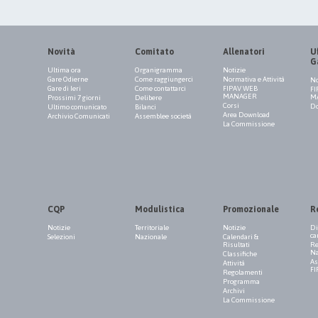
Novità
Comitato
Allenatori
Uf
G
Ultima ora
Organigramma
Notizie
Gare Odierne
Come raggiungerci
Normativa e Attività
No
Gare di Ieri
Come contattarci
FIPAV WEB
FI
MANAGER
M
Prossimi 7 giorni
Delibere
Corsi
Do
Ultimo comunicato
Bilanci
Area Download
Archivio Comunicati
Assemblee società
La Commissione
CQP
Modulistica
Promozionale
R
Notizie
Territoriale
Notizie
Di
ca
Selezioni
Nazionale
Calendari &
Risultati
Re
Na
Classifiche
As
Attività
FI
Regolamenti
Programma
Archivi
La Commissione