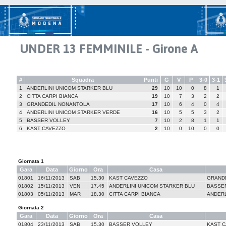
UNDER 13 FEMMINILE - Girone A
#
Squadra
Punti
G
V
P
3-0
3-1
1
ANDERLINI UNICOM STARKER BLU
29
10
10
0
8
1
2
CITTA CARPI BIANCA
19
10
7
3
2
2
3
GRANDEDIL NONANTOLA
17
10
6
4
0
4
4
ANDERLINI UNICOM STARKER VERDE
16
10
5
5
3
2
5
BASSER VOLLEY
7
10
2
8
1
1
6
KAST CAVEZZO
2
10
0
10
0
0
Giornata 1
Gara
Data
Giorno
Ora
Casa
01801
16/11/2013
SAB
15,30
KAST CAVEZZO
GRAND
01802
15/11/2013
VEN
17,45
ANDERLINI UNICOM STARKER BLU
BASSE
01803
05/11/2013
MAR
18,30
CITTA CARPI BIANCA
ANDERL
Giornata 2
Gara
Data
Giorno
Ora
Casa
01804
23/11/2013
SAB
15,30
BASSER VOLLEY
KAST 