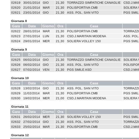
02619
30/01/2014
GIO
21,30
TORRAZZO SIMPATICHE CANAGLIE
CSD.J.MA
02620
21/01/2014
MAR
21,30
POLISPORTIVA CMB
SOLIERA 
02621
23/01/2014
GIO
21,30
ASS. POL. SAN VITO
PGS SMIL
Giornata 8
Gara
Data
Giorno
Ora
Casa
02622
28/01/2014
MAR
21,30
POLISPORTIVA CMB
TORRAZZO
02623
27/01/2014
LUN
21,30
CSD.J.MARITAIN MODENA
ASS. POL
02624
29/01/2014
MER
21,30
SOLIERA VOLLEY 150
PGS SMIL
Giornata 9
Gara
Data
Giorno
Ora
Casa
02625
06/02/2014
GIO
21,30
TORRAZZO SIMPATICHE CANAGLIE
SOLIERA 
02626
06/02/2014
GIO
21,30
ASS. POL. SAN VITO
POLISPOR
02627
07/02/2014
VEN
21,30
PGS SMILE ASD
CSD.J.MA
Giornata 10
Gara
Data
Giorno
Ora
Casa
02628
13/02/2014
GIO
21,30
ASS. POL. SAN VITO
TORRAZZO
02629
11/02/2014
MAR
21,30
POLISPORTIVA CMB
PGS SMIL
02630
19/02/2014
MER
21,00
CSD.J.MARITAIN MODENA
SOLIERA 
Giornata 11
Gara
Data
Giorno
Ora
Casa
02631
26/02/2014
MER
21,30
SOLIERA VOLLEY 150
PGS SMIL
02632
27/02/2014
GIO
21,30
ASS. POL. SAN VITO
TORRAZZO
02633
25/02/2014
MAR
21,30
POLISPORTIVA CMB
CSD.J.MA
Giornata 12