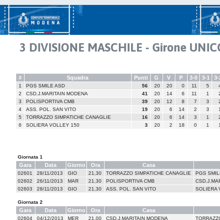
3 DIVISIONE MASCHILE - Girone UNIC
#
Squadra
Punti
G
V
P
3-0
3-1
3-
1
PGS SMILE ASD
56
20
20
0
11
5
2
CSD.J.MARITAIN MODENA
41
20
14
6
11
1
3
POLISPORTIVA CMB
39
20
12
8
7
3
4
ASS. POL. SAN VITO
19
20
6
14
2
3
5
TORRAZZO SIMPATICHE CANAGLIE
16
20
6
14
3
1
6
SOLIERA VOLLEY 150
3
20
2
18
0
1
Giornata 1
Gara
Data
Giorno
Ora
Casa
02601
28/11/2013
GIO
21,30
TORRAZZO SIMPATICHE CANAGLIE
PGS SMIL
02602
26/11/2013
MAR
21,30
POLISPORTIVA CMB
CSD.J.MA
02603
28/11/2013
GIO
21,30
ASS. POL. SAN VITO
SOLIERA 
Giornata 2
Gara
Data
Giorno
Ora
Casa
02604
04/12/2013
MER
21,00
CSD.J.MARITAIN MODENA
TORRAZZO