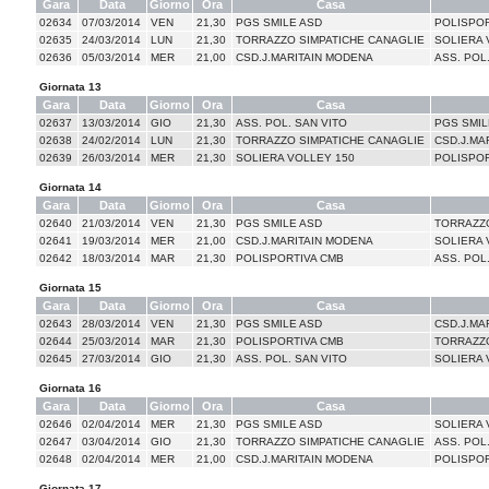
Gara
Data
Giorno
Ora
Casa
02634
07/03/2014
VEN
21,30
PGS SMILE ASD
POLISPOR
02635
24/03/2014
LUN
21,30
TORRAZZO SIMPATICHE CANAGLIE
SOLIERA 
02636
05/03/2014
MER
21,00
CSD.J.MARITAIN MODENA
ASS. POL
Giornata 13
Gara
Data
Giorno
Ora
Casa
02637
13/03/2014
GIO
21,30
ASS. POL. SAN VITO
PGS SMIL
02638
24/02/2014
LUN
21,30
TORRAZZO SIMPATICHE CANAGLIE
CSD.J.MA
02639
26/03/2014
MER
21,30
SOLIERA VOLLEY 150
POLISPOR
Giornata 14
Gara
Data
Giorno
Ora
Casa
02640
21/03/2014
VEN
21,30
PGS SMILE ASD
TORRAZZO
02641
19/03/2014
MER
21,00
CSD.J.MARITAIN MODENA
SOLIERA 
02642
18/03/2014
MAR
21,30
POLISPORTIVA CMB
ASS. POL
Giornata 15
Gara
Data
Giorno
Ora
Casa
02643
28/03/2014
VEN
21,30
PGS SMILE ASD
CSD.J.MA
02644
25/03/2014
MAR
21,30
POLISPORTIVA CMB
TORRAZZO
02645
27/03/2014
GIO
21,30
ASS. POL. SAN VITO
SOLIERA 
Giornata 16
Gara
Data
Giorno
Ora
Casa
02646
02/04/2014
MER
21,30
PGS SMILE ASD
SOLIERA 
02647
03/04/2014
GIO
21,30
TORRAZZO SIMPATICHE CANAGLIE
ASS. POL
02648
02/04/2014
MER
21,00
CSD.J.MARITAIN MODENA
POLISPOR
Giornata 17