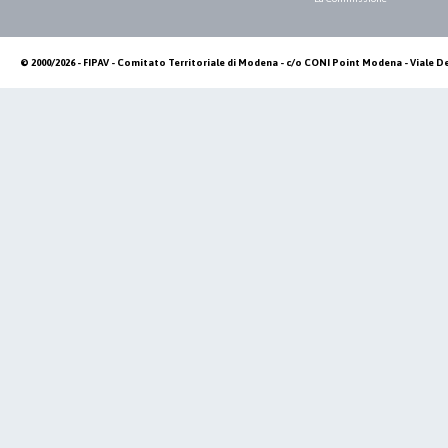
© 2000/2026 - FIPAV - Comitato Territoriale di Modena - c/o CONI Point Modena - Viale De