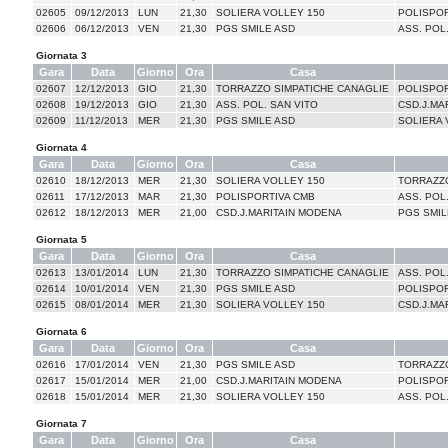
02605
09/12/2013
LUN
21,30
SOLIERA VOLLEY 150
POLISPOR
02606
06/12/2013
VEN
21,30
PGS SMILE ASD
ASS. POL
Giornata 3
Gara
Data
Giorno
Ora
Casa
02607
12/12/2013
GIO
21,30
TORRAZZO SIMPATICHE CANAGLIE
POLISPOR
02608
19/12/2013
GIO
21,30
ASS. POL. SAN VITO
CSD.J.MA
02609
11/12/2013
MER
21,30
PGS SMILE ASD
SOLIERA 
Giornata 4
Gara
Data
Giorno
Ora
Casa
02610
18/12/2013
MER
21,30
SOLIERA VOLLEY 150
TORRAZZO
02611
17/12/2013
MAR
21,30
POLISPORTIVA CMB
ASS. POL
02612
18/12/2013
MER
21,00
CSD.J.MARITAIN MODENA
PGS SMIL
Giornata 5
Gara
Data
Giorno
Ora
Casa
02613
13/01/2014
LUN
21,30
TORRAZZO SIMPATICHE CANAGLIE
ASS. POL
02614
10/01/2014
VEN
21,30
PGS SMILE ASD
POLISPOR
02615
08/01/2014
MER
21,30
SOLIERA VOLLEY 150
CSD.J.MA
Giornata 6
Gara
Data
Giorno
Ora
Casa
02616
17/01/2014
VEN
21,30
PGS SMILE ASD
TORRAZZO
02617
15/01/2014
MER
21,00
CSD.J.MARITAIN MODENA
POLISPOR
02618
15/01/2014
MER
21,30
SOLIERA VOLLEY 150
ASS. POL
Giornata 7
Gara
Data
Giorno
Ora
Casa