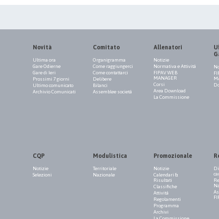
Novità
Comitato
Allenatori
Uf
G
Ultima ora
Organigramma
Notizie
Gare Odierne
Come raggiungerci
Normativa e Attività
No
Gare di Ieri
Come contattarci
FIPAV WEB
FI
MANAGER
M
Prossimi 7 giorni
Delibere
Corsi
Do
Ultimo comunicato
Bilanci
Area Download
Archivio Comunicati
Assemblee società
La Commissione
CQP
Modulistica
Promozionale
R
Notizie
Territoriale
Notizie
Di
ca
Selezioni
Nazionale
Calendari &
Risultati
Re
Na
Classifiche
As
Attività
FI
Regolamenti
Programma
Archivi
La Commissione