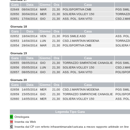
Gara
Data
Giorno
Ora
Casa
02649
08/04/2014
MAR
21,30
POLISPORTIVA CMB
PGS SMIL
02650
30/04/2014
MER
21,30
SOLIERA VOLLEY 150
TORRAZZO
02651
17/04/2014
GIO
21,30
ASS. POL. SAN VITO
CSD.J.MA
Giornata 18
Gara
Data
Giorno
Ora
Casa
02652
18/04/2014
VEN
21,30
PGS SMILE ASD
ASS. POL
02653
14/04/2014
LUN
21,30
CSD.J.MARITAIN MODENA
TORRAZZO
02654
29/04/2014
MAR
21,30
POLISPORTIVA CMB
SOLIERA 
Giornata 19
Gara
Data
Giorno
Ora
Casa
02655
08/05/2014
GIO
21,30
TORRAZZO SIMPATICHE CANAGLIE
PGS SMIL
02656
05/05/2014
LUN
21,30
SOLIERA VOLLEY 150
CSD.J.MA
02657
08/05/2014
GIO
21,30
ASS. POL. SAN VITO
POLISPOR
Giornata 20
Gara
Data
Giorno
Ora
Casa
02658
14/05/2014
MER
21,00
CSD.J.MARITAIN MODENA
PGS SMIL
02659
15/05/2014
GIO
21,30
TORRAZZO SIMPATICHE CANAGLIE
POLISPOR
02660
14/05/2014
MER
21,30
SOLIERA VOLLEY 150
ASS. POL
Legenda Tipo Gara
O
Omologata
W
Inserita via Web
C
Inserita dal CP con referto infrasettimanale/caricata a mezzo rapporto arbitrale on line