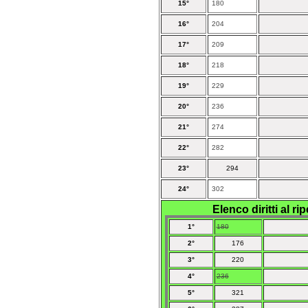
15°
180
16°
204
17°
209
18°
218
19°
229
20°
236
21°
274
22°
282
23°
294
24°
302
Elenco diritti al 
1°
180
2°
176
3°
220
4°
236
5°
321