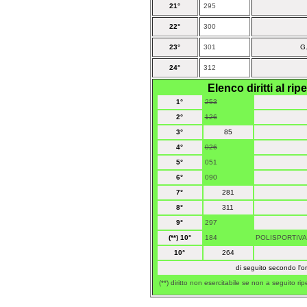
21°
295
22°
300
23°
301
G
24°
312
Elenco diritti al r
1°
253
2°
126
3°
85
4°
026
5°
051
6°
090
7°
281
8°
311
9°
297
(**) 10°
184
POLISPORTIVA
10°
264
di seguito secondo l'o
(**) diritto non esercitabile se non a seguito r