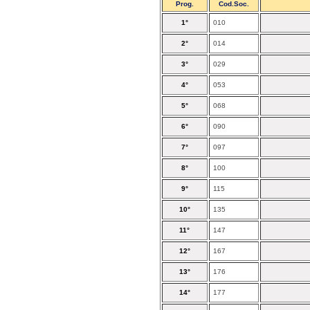
Prog.
Cod.Soc.
1°
010
2°
014
3°
029
4°
053
5°
068
6°
090
7°
097
8°
100
9°
115
10°
135
11°
147
12°
167
13°
176
14°
177