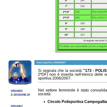
6°
287
7°
121
(**) 8°
100
POLIVALEN
(**) 9°
068
PALLAVOLO
8°
232
9°
183
10°
317
di seguito secondo l'
(**) diritto non esercitabile se non a segui
Anno Sportivo 2006/2007
Si segnala che la società
"173 - POLI
2ªDF) non è inserita nell'elenco delle sq
sportiva 2006/2007.
Nel settore femminile è stato convalidat
ORGANICI
società:
2ª DIVISIONE /M
Circolo Polisportiva Campogallia
ORGANICI