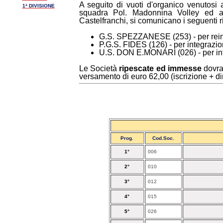
A seguito di vuoti d'organico venutosi
1ª DIVISIONE
squadra Pol. Madonnina Volley ed a
Castelfranchi, si comunicano i seguenti 
G.S. SPEZZANESE (253) - per rein
P.G.S. FIDES (126) - per integrazi
U.S. DON E.MONARI (026) - per in
Le Società
ripescate ed immesse
dovran
versamento di euro 62,00 (iscrizione + diri
Prog.
Cod.Soc.
1°
006
2°
010
3°
012
4°
015
5°
026