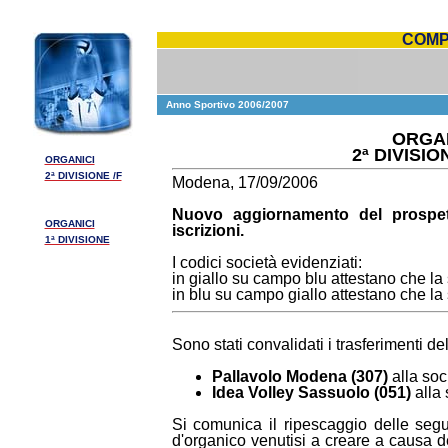
COMP
Anno Sportivo 2006/2007
ORGAN
2ª DIVISI
ORGANICI
2ª DIVISIONE /F
Modena, 17/09/2006
Nuovo aggiornamento del prospett
ORGANICI
iscrizioni.
1ª DIVISIONE
I codici società evidenziati:
in giallo su campo blu attestano che l
in blu su campo giallo attestano che la
Sono stati convalidati i trasferimenti de
Pallavolo Modena (307)
alla soc
Idea Volley Sassuolo (051)
alla 
Si comunica il ripescaggio delle segu
d'organico venutisi a creare a causa 