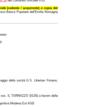
to 38
del Comunito Ufficiale n.01
ietà (cedente / acquirente) e copia del
sso Banca Popolare dell'Emilia Romagna
orano
50
aggio della socità G.S. Libertas Fiorano,
a soc. IL TORRAZZO (0135) a favore della
lisportiva Modena Est ASD