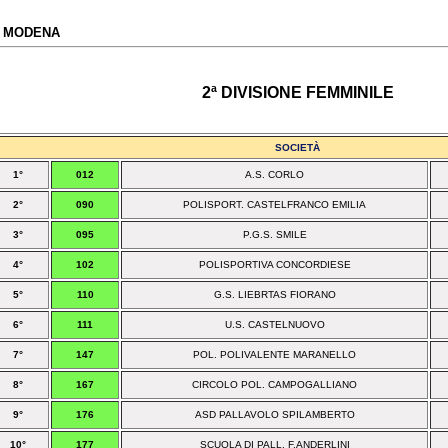
AV MODENA
2ª DIVISIONE FEMMINILE
SOCIETÀ
1°
012
A.S. CORLO
2°
090
POLISPORT. CASTELFRANCO EMILIA
3°
095
P.G.S. SMILE
4°
102
POLISPORTIVA CONCORDIESE
5°
110
G.S. LIEBRTAS FIORANO
6°
111
U.S. CASTELNUOVO
7°
147
POL. POLIVALENTE MARANELLO
8°
167
CIRCOLO POL. CAMPOGALLIANO
9°
176
ASD PALLAVOLO SPILAMBERTO
10°
177
SCUOLA DI PALL. F.ANDERLINI