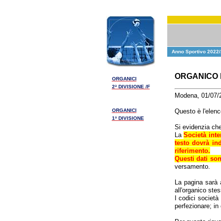
Anno Sportivo 2022/
ORGANICO D
ORGANICI
2ª DIVISIONE /F
Modena, 01/07/
ORGANICI
Questo è l'elenc
1ª DIVISIONE
Si evidenzia che
La
Società inte
testo dovrà in
riferimento.
Questi dati son
versamento.
La pagina sarà a
all'organico stes
I codici societ
perfezionare; in