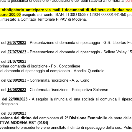
da la possibilità di cessione / acquisizione dei titoli l'attività à normata al
pun
è obbligatorio anticipare via mail i documenti di delibera delle due soc
euro 300,00
eseguito sul conto IBAN: IT30O 05387 12904 000001441450 pre
intestato a Comitato Territoriale FIPAV di Modena.
 del
26/07/2023
- Presentazione di domanda di ripescaggio - G.S. Libertas Fi
 del
27/07/2023
- Presentazione di domanda di ripescaggio - Soliera Volley 1
 del
31/07/2023
prima domanda di iscrizione - Pol. Concordiese
di domanda di ripescaggio al campionato - Mondial Quartirolo
 del
02/08/2023
- Confermata l'iscrizione - A.S. Corlo
 del
16/08/2023
- Confermata l'iscrizione - Polisportiva Solarese
o del
22/08/2023
- A seguito la rinuncia di una società si comunica il ripesc
 d'organico
 del
30/08/2023
ssione del diritto
del campionato di
2ª Divisione Femminile
da parte dell
TIVA MODENA EST (0184)
rovvedimento precedente viene annullato il diritto di ripescaggio della soc. Po