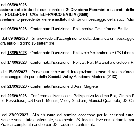
 del
03/09/2023
essione del diritto
del campionato di
2ª Divisione Femminile
da parte del
oc.
POLISPORT. CASTELFRANCO EMILIA (0090)
ovvedimento precedente viene annullato il diritto di ripescaggio della soc. Poli
 del
06/09/2023
- Confermata l'iscrizione - Polisportiva Castelfranco Emilia
o del
09/09/2023
- Si provvede all'accoglimente della domanda di ripescaggi
adra entro il giorno 15 settembre
 del
13/09/2023
- Confermata l'iscrizione - Pallavolo Spilamberto e GS Libert
 del
14/09/2023
- Confermata l'iscrizione - Polival. Pol. Maranello e Goldoni P
o del
15/09/2023
- Pervenuta richiesta di integrazione in caso di vuoto d'organ
i ripescaggio, da parte della Società Volley Academy Modena (0133)
 del
21/09/2023
- Confermata l'iscrizione di Ass. Magreta
o del
22/09/2023
- Confermata l'iscrizione - Polisportiva Modena Est, Circolo
, Pol. Possidiese, US Don E.Monari, Volley Stadium, Mondial Quartirolo, US C
o del
23/09/2023
- Alla chiusura del termine concesso per le iscrizioni tutt
zione e sono state confermate; solamente US Taccini deve completare la prati
- Pratica completata anche per US Taccini e confermata