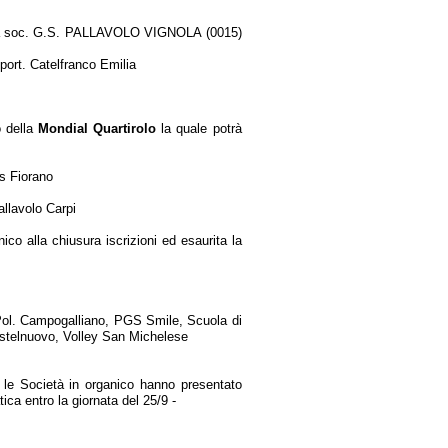
la soc. G.S. PALLAVOLO VIGNOLA (0015)
sport. Catelfranco Emilia
o della
Mondial Quartirolo
la quale potrà
as Fiorano
allavolo Carpi
ico alla chiusura iscrizioni ed esaurita la
 Pol. Campogalliano, PGS Smile, Scuola di
astelnuovo, Volley San Michelese
e le Società in organico hanno presentato
ca entro la giornata del 25/9 -