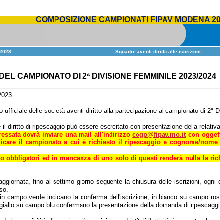
COMPOSIZIONE CAMPIONATI FIPAV MODENA 20
2023
Squadre aventi diritto alle iscrizioni
EL CAMPIONATO DI 2ª DIVISIONE FEMMINILE 2023/2024
2023
o ufficiale delle società aventi diritto alla partecipazione al campionato di 2ª
 il diritto di ripescaggio può essere esercitato con presentazione della relati
ressata dovrà inviare una mail all'indirizzo
cogp@fipav.mo.it
con ogget
dicare il campionato a cui è richiesto il ripescaggio e cognome/nome 
o obbligatori ed in mancanza di uno solo di questi renderà nulla la ric
ggiornata, fino al settimo giorno seguente la chiusura delle iscrizioni, ogni q
so.
à in campo verde
indicano la conferma dell'iscrizione; in bianco su campo r
 giallo su campo blu
confermano la presentazione della domanda di ripescaggi