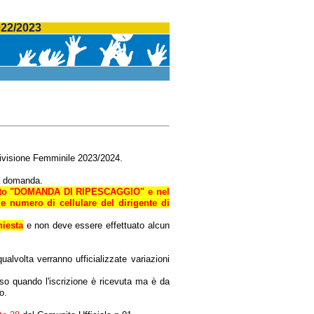
22/2023
 Divisione Femminile 2023/2024.
va domanda.
to "DOMANDA DI RIPESCAGGIO" e nel
e numero di cellulare del dirigente di
hiesta
e non deve essere effettuato alcun
ualvolta verranno ufficializzate variazioni
osso
quando l'iscrizione è ricevuta ma è da
o.