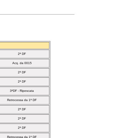
2ª DF
Acq. da 0015
2ª DF
2ª DF
3ªDF - Ripescata
Retrocessa da 1ª DF
2ª DF
2ª DF
2ª DF
Retrocessa da 1ª DF