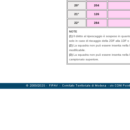
20°
204
21°
126
22°
284
NOTE
(1)
Il diritto al ripescaggio è sospeso in quant
solo in caso di riscaggio della 2DF alla 1DF o
(2)
La squadra non può essere inserita nella li
modificabile.
(3)
La squadra non può essere inserita nella lis
campionato superiore.