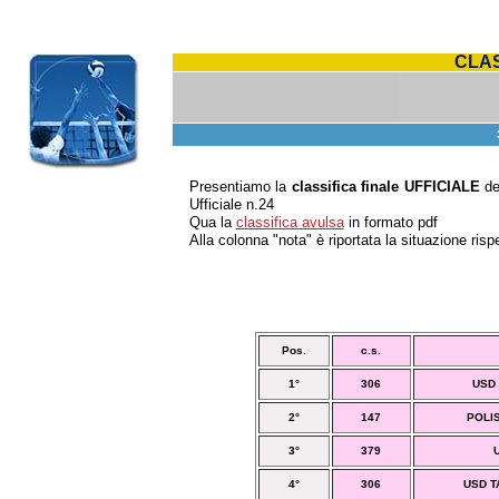
CLAS
Presentiamo la
classifica finale UFFICIALE
de
Ufficiale n.24
Qua la
classifica avulsa
in formato pdf
Alla colonna "nota" è riportata la situazione rispet
Pos.
c.s.
1°
306
USD 
2°
147
POLI
3°
379
4°
306
USD T