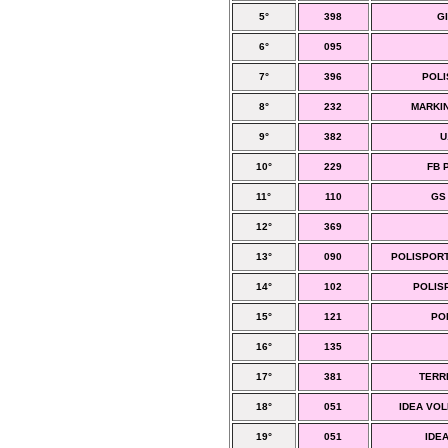
5°
398
G
6°
095
7°
396
POLI
8°
232
MARKI
9°
382
U
10°
229
FB 
11°
110
GS
12°
369
13°
090
POLISPORT
14°
102
POLIS
15°
121
PO
16°
135
17°
381
TERRE
18°
051
IDEA VO
19°
051
IDE