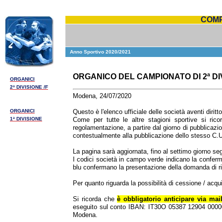
COMP
Anno Sportivo 2020/2021
ORGANICO DEL CAMPIONATO DI 2ª DIV
ORGANICI
2ª DIVISIONE /F
Modena, 24/07/2020
ORGANICI
Questo è l'elenco ufficiale delle società aventi diri
1ª DIVISIONE
Come per tutte le altre stagioni sportive si ric
regolamentazione, a partire dal giorno di pubblicazi
contestualmente alla pubblicazione dello stesso C.U
La pagina sarà aggiornata, fino al settimo giorno segu
I codici società in campo verde
indicano la conferm
blu
confermano la presentazione della domanda di r
Per quanto riguarda la possibilità di cessione / acquis
Si ricorda che
è obbligatorio anticipare via mai
eseguito sul conto IBAN: IT30O 05387 12904 00000
Modena.