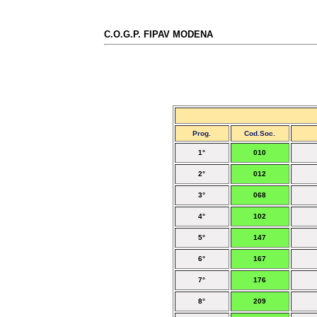
C.O.G.P. FIPAV MODENA
Prog.
Cod.Soc.
1°
010
2°
012
3°
068
4°
102
5°
147
6°
167
7°
176
8°
209