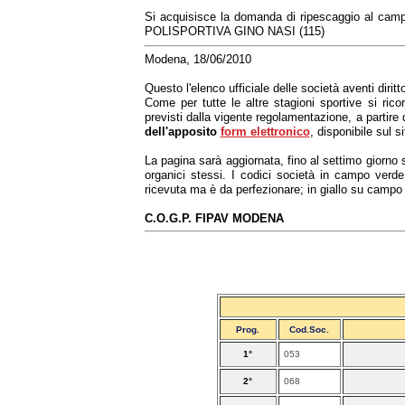
Si acquisisce la domanda di ripescaggio al camp
POLISPORTIVA GINO NASI (115)
Modena, 18/06/2010
Questo l'elenco ufficiale delle società aventi diri
Come per tutte le altre stagioni sportive si ric
previsti dalla vigente regolamentazione, a partire
dell'apposito
form elettronico
, disponibile sul 
La pagina sarà aggiornata, fino al settimo giorno s
organici stessi. I codici società in campo verd
ricevuta ma è da perfezionare; in giallo su campo
C.O.G.P. FIPAV MODENA
Prog.
Cod.Soc.
1°
053
2°
068