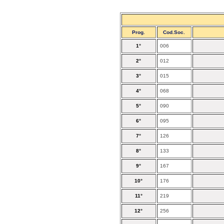
Prog.
Cod.Soc.
1°
006
2°
012
3°
015
4°
068
5°
090
6°
095
7°
126
8°
133
9°
167
10°
176
11°
219
12°
256