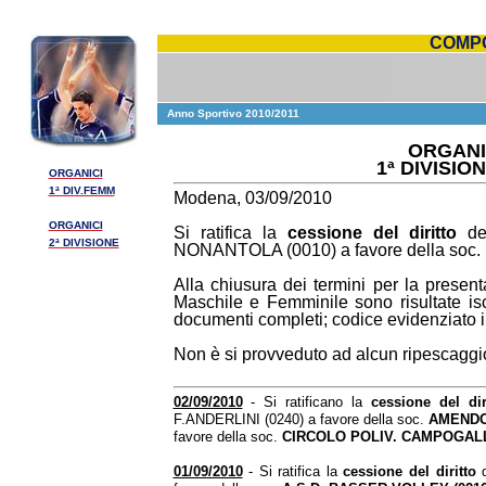
COMPO
Anno Sportivo 2010/2011
ORGANIC
1ª DIVISIO
ORGANICI
1ª DIV.FEMM
Modena, 03/09/2010
ORGANICI
Si ratifica la
cessione del diritto
de
2ª DIVISIONE
NONANTOLA (0010) a favore della soc.
Alla chiusura dei termini per la presen
Maschile e Femminile sono risultate isc
documenti completi; codice evidenziato 
Non è si provveduto ad alcun ripescaggio i
02/09/2010
- Si ratificano la
cessione del dir
F.ANDERLINI (0240) a favore della soc.
AMENDO
favore della soc.
CIRCOLO POLIV. CAMPOGALL
01/09/2010
- Si ratifica la
cessione del diritto
d