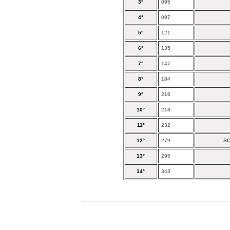
3°
095
4°
097
5°
121
6°
135
7°
147
8°
184
9°
216
10°
218
11°
232
12°
279
SC
13°
295
14°
343