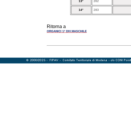
13°
262
14°
283
Ritorna a
ORGANICI 1ª DIV.MASCHILE