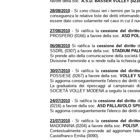
favore della soc.
A.S.D. BASSER VOLLEY (0216
28/08/2010
- Si sono chiusi ieri i termini per la
conseguenza le relative liste dei diritti informan
essere dato corso solamente nel caso in cui il num
27/08/2010
- Si ratifica la
cessione del diritto
PROSPERO (0166) a favore della soc.
ASD POL
06/08/2010
Si ratifica la
cessione del diritto
de
SSDRL (0307) a favore della soc.
STADIUM PAL
Si prende atto della comunicazione della società I
Divisione Femminile e si rende nulla la richiesta g
30/07/2010
- Si ratifica la
cessione del diritto
POSSIESE (0267) a favore della soc.
VOLLEY S
Si aggiorna conseguentemente l'elenco dei diritti 
La graduatoria dei ripescaggi al campionato di
SOCIETÀ VOLLEY MODENA a seguito la cessione de
24/07/2010
- Si ratifica la
cessione del diritto
de
(0216) a favore della soc.
ASD PALLAVOLO SPI
Si aggiorna conseguentemente l'elenco dei diritti 
21/07/2010
- Si ratifica la
cessione del diritt
MADONNINA (0204) a favore della soc.
POLISP.
Contestualmente si provvede ad aggiornare l'ele
Castelfranco Emilia (0090).