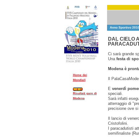
Anno Sportivo 2010
DAL CIELO 
PARACADUT
Ci sarà grande sp
Una
festa di spo
Modena è pronta 
Home dei
Il PalaCasaModena
Mondiali
E
venerdì pomer
speciali.
Risultati gare di
Sarà infatti eseg
Modena
atterraggio di "p
precisione ove si
Il lancio di vener
Cristofolini.
I paracadutisti a
semifinaliste (Ru