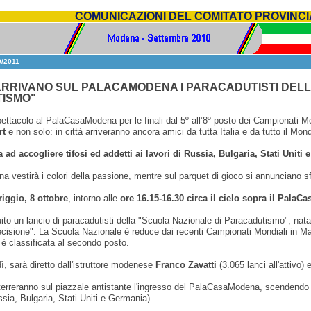
COMUNICAZIONI DEL COMITATO PROVINC
/2011
ARRIVANO SUL PALACAMODENA I PARACADUTISTI DELL
ISMO"
ettacolo al PalaCasaModena per le finali dal 5º all’8º posto dei Campionati Mo
rt
e non solo: in città arriveranno ancora amici da tutta Italia e da tutto il Mon
ad accogliere tifosi ed addetti ai lavori di Russia, Bulgaria, Stati Uniti
 vestirà i colori della passione, mentre sul parquet di gioco si annunciano sfi
iggio, 8 ottobre
, intorno alle
ore 16.15-16.30 circa il cielo sopra il Pala
uito un lancio di paracadutisti della "Scuola Nazionale di Paracadutismo", nata
recisione". La Scuola Nazionale è reduce dai recenti Campionati Mondiali in Mac
 è classificata al secondo posto.
dì, sarà diretto dall'istruttore modenese
Franco Zavatti
(3.065 lanci all'attivo)
tterreranno sul piazzale antistante l'ingresso del PalaCasaModena, scendendo 
ssia, Bulgaria, Stati Uniti e Germania).