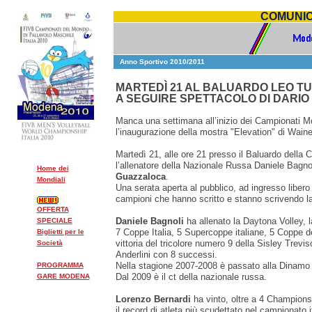
COMUNIC
Anno Sportivo 2010/2011
MARTEDÌ 21 AL BALUARDO LEO TU
A SEGUIRE SPETTACOLO DI DARI
Manca una settimana all’inizio dei Campionati Mo
l’inaugurazione della mostra "Elevation" di Waine
Martedì 21, alle ore 21 presso il Baluardo della 
l’allenatore della Nazionale Russa Daniele Bagno
Home dei
Guazzaloca
.
Mondiali
Una serata aperta al pubblico, ad ingresso libero
campioni che hanno scritto e stanno scrivendo la 
OFFERTA
Daniele Bagnoli
ha allenato la Daytona Volley, 
SPECIALE
7 Coppe Italia, 5 Supercoppe italiane, 5 Coppe
Biglietti per le
vittoria del tricolore numero 9 della Sisley Trevis
Società
Anderlini con 8 successi.
Nella stagione 2007-2008 è passato alla Dinamo
PROGRAMMA
Dal 2009 è il ct della nazionale russa.
GARE MODENA
Lorenzo Bernardi
ha vinto, oltre a 4 Champions
il record di atleta più scudettato nel campionato