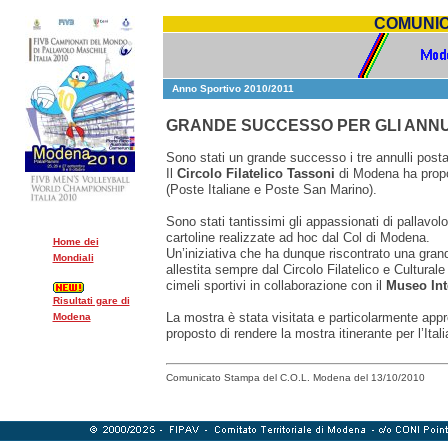
COMUNIC
Anno Sportivo 2010/2011
GRANDE SUCCESSO PER GLI ANNUL
Sono stati un grande successo i tre annulli posta
Il
Circolo Filatelico Tassoni
di Modena ha propos
(Poste Italiane e Poste San Marino).
Sono stati tantissimi gli appassionati di pallavolo
cartoline realizzate ad hoc dal Col di Modena.
Home dei
Un’iniziativa che ha dunque riscontrato una gra
Mondiali
allestita sempre dal Circolo Filatelico e Culturale
cimeli sportivi in collaborazione con il
Museo Int
Risultati gare di
La mostra è stata visitata e particolarmente app
Modena
proposto di rendere la mostra itinerante per l’Itali
Comunicato Stampa del C.O.L. Modena del 13/10/2010