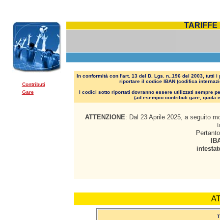
TARIFFE 
In conformità con l'art. 13 del D. Lgs. n..196 del 2003,
tutti 
riportare il codice IBAN
(codifica internaz
Contributi
Gare
I codici sotto riportati dovranno essere utilizzati sempre
(ad esempio contributi gare, quota i
ATTENZIONE
: Dal 23 Aprile 2025, a seguito m
t
Pertanto
IB
intest
AT
T