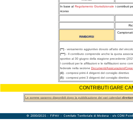
In base al
Regolamento Giurisdizionale
i contributi p
ricorso
Ric
Campionati 
RIMBORSI
(**)
- versamento aggiuntivo dovuto all'atto del vincol
(***)
- Il contributo comprende anche la quota associativ
sportivo al 30 giugno della stagione precedente (202
I contributi per le affiliazioni e le riaffiliazioni sono
federale nella sezione
Documenti/Assicurazioni/Cope
(4)
- compresi primi 4 dirigenti del consiglio direttivo
(5)
- compresi primi 3 dirigenti del consiglio direttivo
CONTRIBUTI GARE CAM
Le somme saranno disponibili dopo la pubblicazione dei vari calendari
diretta