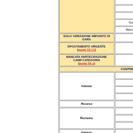
Gar
Manca
SOLO VARIAZIONE IMPIANTO DI
GARA
SPOSTAMENTO URGENTE
(
punto 15.f.1
)
MANCATA PARTECIPAZIONE
CAMP.CATEGORIA
(
punto 04.a
)
CONTRIB
Istanza
Ricorso
Reclamo
Istanza