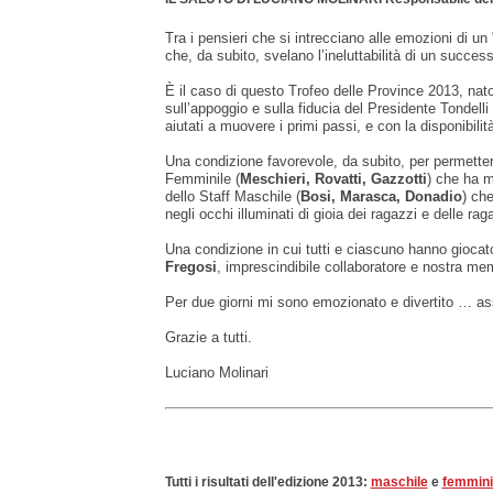
Tra i pensieri che si intrecciano alle emozioni di un 
che, da subito, svelano l’ineluttabilità di un success
È il caso di questo Trofeo delle Province 2013, nat
sull’appoggio e sulla fiducia del Presidente Tondelli
aiutati a muovere i primi passi, e con la disponibil
Una condizione favorevole, da subito, per permette
Femminile (
Meschieri, Rovatti, Gazzotti
) che ha m
dello Staff Maschile (
Bosi, Marasca, Donadio
) che
negli occhi illuminati di gioia dei ragazzi e delle ra
Una condizione in cui tutti e ciascuno hanno gioca
Fregosi
, imprescindibile collaboratore e nostra mem
Per due giorni mi sono emozionato e divertito … ass
Grazie a tutti.
Luciano Molinari
Tutti i risultati dell'edizione 2013:
maschile
e
femmini