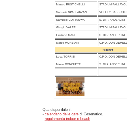
Matteo RUSTICHELLI
STADIUM PALLAVO
Sanuele SPALLANZANI
VOLLEY SASSUOL
Samuele COTTAFAVA
S. DI P. ANDERLINI
Giorgio VALERI
STADIUM PALLAVO
Emiliano MARI
S. DI P. ANDERLINI
Marco MORSIANI
C.P.O. DON GEMEL
Riserve
Luca TORRISI
C.P.O. DON GEMEL
Marco RONCHETTI
S. DI P. ANDERLINI
Qua disponibile il:
-
calendario delle gare
di Cesenatico.
-
regolamento indoor e beach