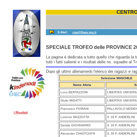
CENTRO 
E-Mail:
cqp@fipav.mo.it
SPECIALE TROFEO delle PROVINCE 2
La pagina è dedicata a tutto quello che riguarda la
tutti i fatti salienti e i risultati delle ns. squadre al
Dopo gli ultimi allenamenti l'elenco dei ragazzi e r
Selezione MASCHILE
Nome Atleta
S
Luca BERTAZZONI
LIBERTAS UNIVERS
Giulio MIGATTI
LIBERTAS UNIVERS
Francesco FIORANI
PALLAVOLO MODE
I Risultati
Lorenzo MAZZOTTA
S. DI P. ANDERLINI
Davide GIOVANARDI
S. DI P. ANDERLINI
Alexander CHADTCHYN
S. DI P. ANDERLINI