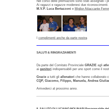
Nel corso delle premiazioni sono stati assegnati i pre
Ai ragazzi e ragazze modenesi due riconoscimenti.
M.V.P. Luca Bertazzoni
e
Miglior Attaccante Femm
I
complimenti anche da parte nostra
SALUTI & RINGRAZIAMENTI
Da parte del Comitato Provinciale
GRAZIE
agli
atle
ai
genitori
indispensabili per uno sport come il nos
Grazie
a tutti gli
allenatori
che hanno collaborato co
CQP, Giacomo, Filippo, Manuela, Andrea Giulian
Arrivederci al prossimo anno.
IL SALUTO DI LUCIANO MOLINARI Responsabile dell