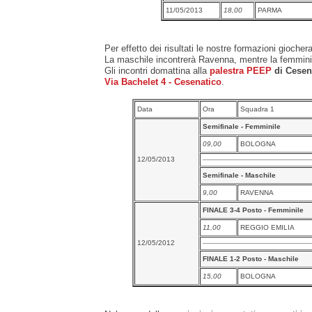
11/05/2013
18,00
PARMA
Per effetto dei risultati le nostre formazioni gioche
La maschile incontrerà Ravenna, mentre la femmini
Gli incontri domattina alla
palestra PEEP
di Cesena
Via Bachelet 4 - Cesenatico
.
Data
Ora
Squadra 1
Semifinale - Femminile
09,00
BOLOGNA
12/05/2013
Semifinale - Maschile
9,00
RAVENNA
FINALE 3-4 Posto - Femminile
11,00
REGGIO EMILIA
12/05/2012
FINALE 1-2 Posto - Maschile
15,00
BOLOGNA