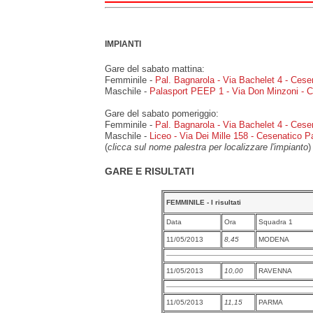
IMPIANTI
Gare del sabato mattina:
Femminile -
Pal. Bagnarola - Via Bachelet 4 - Cese
Maschile -
Palasport PEEP 1 - Via Don Minzoni - C
Gare del sabato pomeriggio:
Femminile -
Pal. Bagnarola - Via Bachelet 4 - Cese
Maschile -
Liceo - Via Dei Mille 158 - Cesenatico
Pa
(
clicca sul nome palestra per localizzare l'impianto
)
GARE E RISULTATI
FEMMINILE - I risultati
Data
Ora
Squadra 1
11/05/2013
8,45
MODENA
11/05/2013
10,00
RAVENNA
11/05/2013
11,15
PARMA