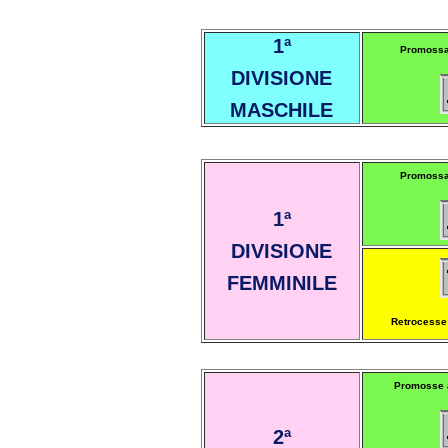
1ª
Promossa 
DIVISIONE
MASCHILE
Promossa 
1ª
DIVISIONE
FEMMINILE
Retrocesse 
Promosse a
2ª