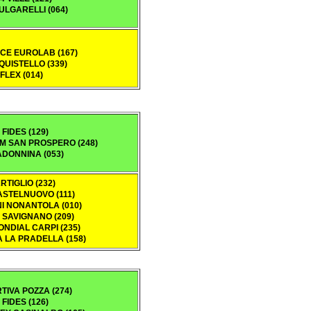
BULGARELLI (064)
CE EUROLAB (167)
QUISTELLO (339)
-FLEX (014)
 FIDES (129)
M SAN PROSPERO (248)
ADONNINA (053)
ARTIGLIO (232)
ASTELNUOVO (111)
NI NONANTOLA (010)
 SAVIGNANO (209)
NDIAL CARPI (235)
 LA PRADELLA (158)
TIVA POZZA (274)
 FIDES (126)