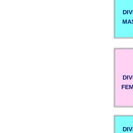
DIV
MA
DIV
FEM
DIV