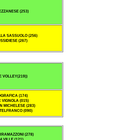
EZZANESE (253)
LA SASSUOLO (256)
OSSIDIESE (267)
 VOLLEY(219))
OGRAFICA (174)
 VIGNOLA (015)
N MICHELESE (283)
TELFRANCO (090)
SERRAMAZZONI (278)
4 VILLE (121)