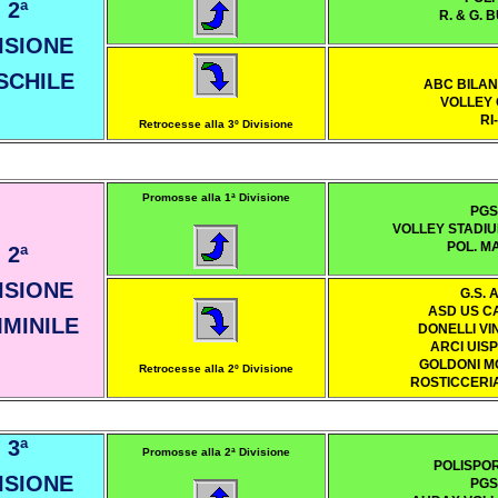
2ª
R. & G. 
ISIONE
SCHILE
ABC BILAN
VOLLEY 
RI
Retrocesse alla 3º Divisione
Promosse alla 1ª Divisione
PGS
VOLLEY STADIU
POL. M
2ª
ISIONE
G.S. 
ASD US C
MINILE
DONELLI VI
ARCI UISP
GOLDONI MO
Retrocesse alla 2º Divisione
ROSTICCERIA
3ª
Promosse alla 2ª Divisione
POLISPOR
ISIONE
PGS