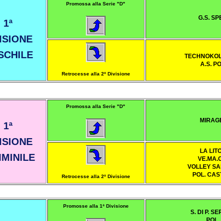
Promossa alla Serie "D"
G.S. SP
1ª
ISIONE
SCHILE
TECHNOKOL
A.S. P
Retrocesse alla 2º Divisione
Promossa alla Serie "D"
MIRAGE
1ª
ISIONE
LA LIT
MINILE
VE.MA.C
VOLLEY SA
POL. CAS
Retrocesse alla 2º Divisione
Promosse alla 1ª Divisione
S. DI P. 
POL. 