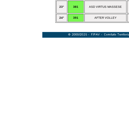
23°
381
ASD VIRTUS MASSESE
24°
391
AFTER VOLLEY