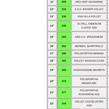
11°
209
ARCI UISP SAVIGNANO
12°
216
A.S.D. BASSER VOLLEY
13°
236
VIVA VILLA VOLLEY
SC.PALL.ANDERLINI
14°
240
S.COOP SSD
15°
253
ASD G.S. SPEZZANESE
16°
262
MONDIAL QUARTIROLO
17°
295
POLISPORTIVA MARANO
18°
302
VOLLEY SASSUOLO ASD
19°
305
ASSOCIAZIONE MAGRETA
POLISPORTIVA
20°
373
MANZOLINO
POLISPORTIVA
21°
377
POSSIDIESE ASD
VOLLEY CASTELVETRO
22°
378
ASD