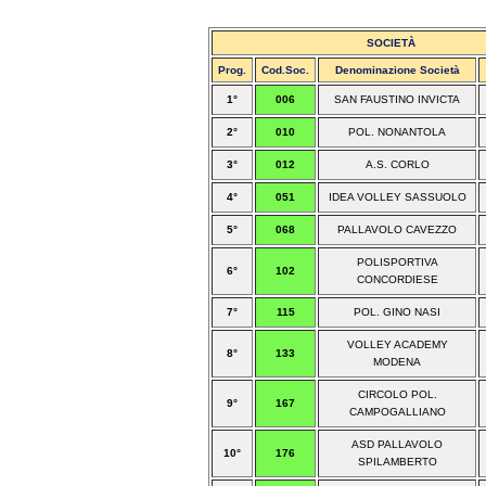
SOCIETÀ
Prog.
Cod.Soc.
Denominazione Società
1°
006
SAN FAUSTINO INVICTA
2°
010
POL. NONANTOLA
3°
012
A.S. CORLO
4°
051
IDEA VOLLEY SASSUOLO
5°
068
PALLAVOLO CAVEZZO
POLISPORTIVA
6°
102
CONCORDIESE
7°
115
POL. GINO NASI
VOLLEY ACADEMY
8°
133
MODENA
CIRCOLO POL.
9°
167
CAMPOGALLIANO
ASD PALLAVOLO
10°
176
SPILAMBERTO