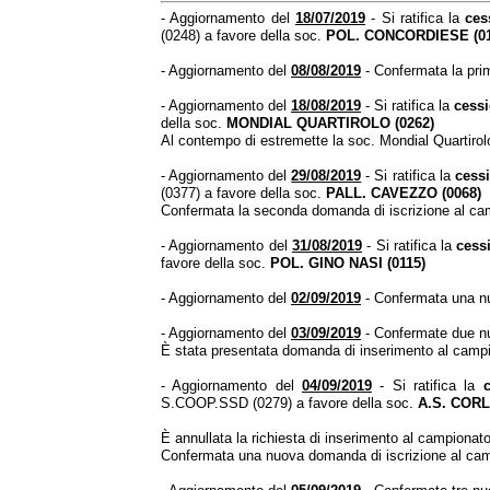
- Aggiornamento del
18/07/2019
- Si ratifica la
ces
(0248) a favore della soc.
POL. CONCORDIESE (01
- Aggiornamento del
08/08/2019
- Confermata la pri
- Aggiornamento del
18/08/2019
- Si ratifica la
cessi
della soc.
MONDIAL QUARTIROLO (0262)
Al contempo di estremette la soc. Mondial Quartirolo 
- Aggiornamento del
29/08/2019
- Si ratifica la
cessi
(0377) a favore della soc.
PALL. CAVEZZO (0068)
Confermata la seconda domanda di iscrizione al ca
- Aggiornamento del
31/08/2019
- Si ratifica la
cessi
favore della soc.
POL. GINO NASI (0115)
- Aggiornamento del
02/09/2019
- Confermata una nu
- Aggiornamento del
03/09/2019
- Confermate due nu
È stata presentata domanda di inserimento al campi
- Aggiornamento del
04/09/2019
- Si ratifica la
c
S.COOP.SSD (0279) a favore della soc.
A.S. CORL
È annullata la richiesta di inserimento al campionato
Confermata una nuova domanda di iscrizione al cam