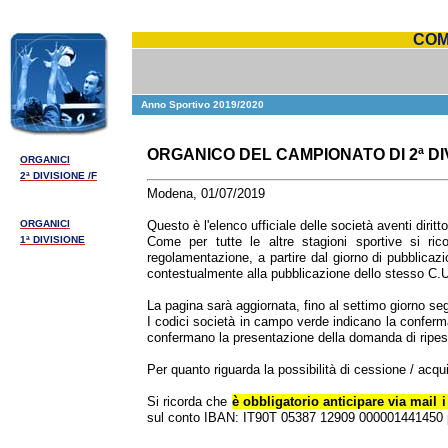
COM
Anno Sportivo 2019/2020
ORGANICO DEL CAMPIONATO DI 2ª DIV
ORGANICI
2ª DIVISIONE /F
Modena, 01/07/2019
ORGANICI
Questo è l'elenco ufficiale delle società aventi diri
1ª DIVISIONE
Come per tutte le altre stagioni sportive si ri
regolamentazione, a partire dal giorno di pubblicaz
contestualmente alla pubblicazione dello stesso C.U
La pagina sarà aggiornata, fino al settimo giorno segu
I codici società in campo verde
indicano la conferm
confermano la presentazione della domanda di ripes
Per quanto riguarda la possibilità di cessione / acquis
Si ricorda che
è obbligatorio anticipare via mail 
sul conto IBAN: IT90T 05387 12909 000001441450 pr