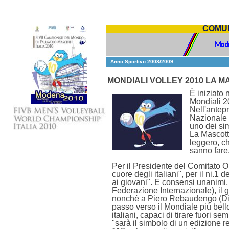
COMUN
Anno Sportivo 2008/2009
MONDIALI VOLLEY 2010 LA 
È iniziato 
Mondiali 2
Nell'antep
Nazionale 
uno dei sim
La Mascotte
leggero, c
sanno fare
Per il Presidente del Comitato Or
cuore degli italiani", per il ni.
ai giovani". E consensi unanimi, 
Federazione Internazionale), il
nonchè a Piero Rebaudengo (Diret
passo verso il Mondiale più bell
italiani, capaci di tirare fuori 
"sarà il simbolo di un edizione 