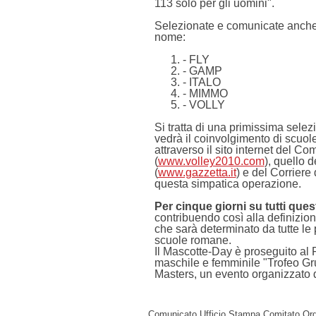
113 solo per gli uomini".
Selezionate e comunicate anche l
nome:
- FLY
- GAMP
- ITALO
- MIMMO
- VOLLY
Si tratta di una primissima selez
vedrà il coinvolgimento di scuole,
attraverso il sito internet del C
(
www.volley2010.com
), quello d
(
www.gazzetta.it
) e del Corriere 
questa simpatica operazione.
Per cinque giorni su tutti ques
contribuendo così alla definizio
che sarà determinato da tutte le
scuole romane.
Il Mascotte-Day è proseguito al
maschile e femminile "Trofeo Gru
Masters, un evento organizzato
Comunicato Ufficio Stampa Comitato Org