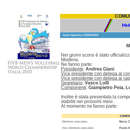
COMUN
Anno Sportivo 2008/2009
M
Nei giorni scorsi è stato ufficial
Modena.
Ne fanno parte:
Presidente
:
Andrea Giani
Vice presidente con delega al co
Vice presidente con delega ai rap
Segretario
:
Vasco Lolli
Componenti
:
Giampietro Peia, Lu
Inoltre è stata presentata la comp
stabiliti nei prossimi mesi.
Al momento ne fanno parte:
COMIT
Direttore esecutivo:
Maria C
Vice direttore esecutivo:
Paolo 