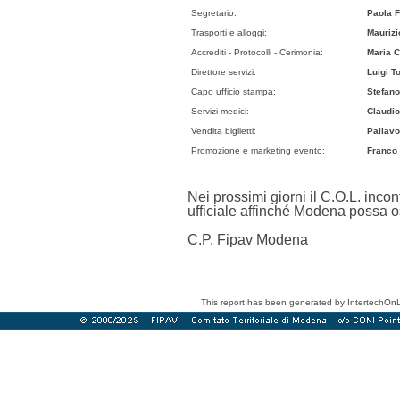
Segretario:
Paola F
Trasporti e alloggi:
Maurizi
Accrediti - Protocolli - Cerimonia:
Maria C
Direttore servizi:
Luigi To
Capo ufficio stampa:
Stefano
Servizi medici:
Claudio
Vendita biglietti:
Pallavo
Promozione e marketing evento:
Franco 
Nei prossimi giorni il C.O.L. inco
ufficiale affinché Modena possa o
C.P. Fipav Modena
This report has been generated by IntertechOn