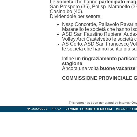
Le
società
che hanno
partecipato magg
San Prospero (35), Polisp. Maranello (39)
Casinalbo (40).
Dividendole per settore:
Nssp Concorde, Pallavolo Ravarine
Maranello le società che hanno iscr
ASD San Faustino Rubiera, Audax V
Volley Arci Castelvetro le società c
AS Corlo, ASD San Francesco Volle
le società che hanno iscritto più s
Infine un
ringraziamento particola
stagione
.
Ancora una volta
buone vacanze a
COMMISSIONE PROVINCIALE 
This report has been generated by IntertechOn