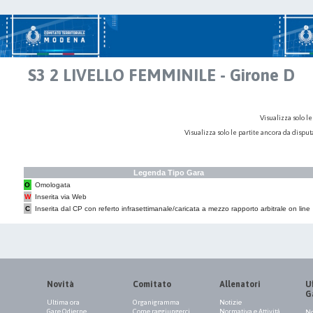
S3 2 LIVELLO FEMMINILE - Girone D
Visualizza solo le
Visualizza solo le partite ancora da dispu
Legenda Tipo Gara
O
Omologata
W
Inserita via Web
C
Inserita dal CP con referto infrasettimanale/caricata a mezzo rapporto arbitrale on line
Novità
Comitato
Allenatori
Uf
G
Ultima ora
Organigramma
Notizie
Gare Odierne
Come raggiungerci
Normativa e Attività
No