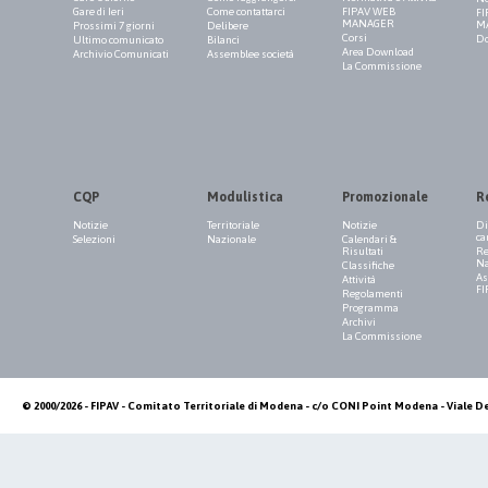
Gare di Ieri
Come contattarci
FIPAV WEB
FI
MANAGER
M
Prossimi 7 giorni
Delibere
Corsi
Do
Ultimo comunicato
Bilanci
Area Download
Archivio Comunicati
Assemblee società
La Commissione
CQP
Modulistica
Promozionale
R
Notizie
Territoriale
Notizie
Di
ca
Selezioni
Nazionale
Calendari &
Risultati
Re
Na
Classifiche
As
Attività
FI
Regolamenti
Programma
Archivi
La Commissione
© 2000/2026 - FIPAV - Comitato Territoriale di Modena - c/o CONI Point Modena - Viale De