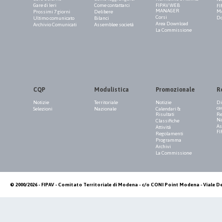
Gare di Ieri
Come contattarci
FIPAV WEB
FI
MANAGER
M
Prossimi 7 giorni
Delibere
Corsi
Do
Ultimo comunicato
Bilanci
Area Download
Archivio Comunicati
Assemblee società
La Commissione
CQP
Modulistica
Promozionale
R
Notizie
Territoriale
Notizie
Di
ca
Selezioni
Nazionale
Calendari &
Risultati
Re
Na
Classifiche
As
Attività
FI
Regolamenti
Programma
Archivi
La Commissione
© 2000/2026 - FIPAV - Comitato Territoriale di Modena - c/o CONI Point Modena - Viale De