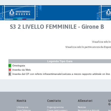
S3 2 LIVELLO FEMMINILE - Girone B
Visualizza solo le
Visualizza solo le partite ancora da dispu
Legenda Tipo Gara
O
Omologata
W
Inserita via Web
C
Inserita dal CP con referto infrasettimanale/caricata a mezzo rapporto arbitrale on line
Novità
Comitato
Allenatori
Uf
G
Ultima ora
Organigramma
Notizie
Gare Odierne
Come raggiungerci
Normativa e Attività
No