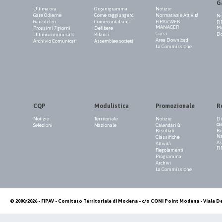
G
Ultima ora
Organigramma
Notizie
Gare Odierne
Come raggiungerci
Normativa e Attività
No
Gare di Ieri
Come contattarci
FIPAV WEB
FI
MANAGER
M
Prossimi 7 giorni
Delibere
Corsi
Do
Ultimo comunicato
Bilanci
Area Download
Archivio Comunicati
Assemblee società
La Commissione
CQP
Modulistica
Promozionale
R
Notizie
Territoriale
Notizie
Di
ca
Selezioni
Nazionale
Calendari &
Risultati
Re
Na
Classifiche
As
Attività
FI
Regolamenti
Programma
Archivi
La Commissione
© 2000/2026 - FIPAV - Comitato Territoriale di Modena - c/o CONI Point Modena - Viale De