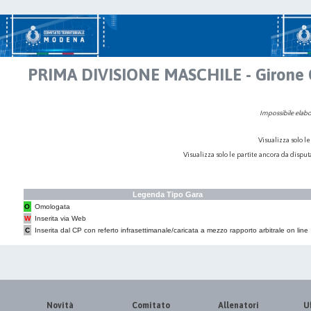
PRIMA DIVISIONE MASCHILE - Girone 
Impossibile elabor
Visualizza solo le
Visualizza solo le partite ancora da dispu
Legenda Tipo Gara
O
Omologata
W
Inserita via Web
C
Inserita dal CP con referto infrasettimanale/caricata a mezzo rapporto arbitrale on line
Novità
Comitato
Allenatori
Uf