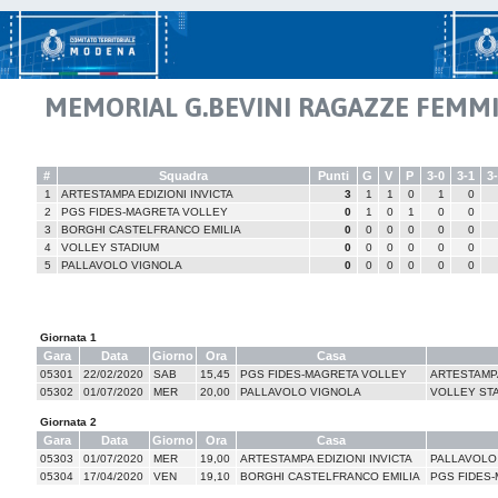
MEMORIAL G.BEVINI RAGAZZE FEMMINI
#
Squadra
Punti
G
V
P
3-0
3-1
3
1
ARTESTAMPA EDIZIONI INVICTA
3
1
1
0
1
0
2
PGS FIDES-MAGRETA VOLLEY
0
1
0
1
0
0
3
BORGHI CASTELFRANCO EMILIA
0
0
0
0
0
0
4
VOLLEY STADIUM
0
0
0
0
0
0
5
PALLAVOLO VIGNOLA
0
0
0
0
0
0
Giornata 1
Gara
Data
Giorno
Ora
Casa
05301
22/02/2020
SAB
15,45
PGS FIDES-MAGRETA VOLLEY
ARTESTAMPA
05302
01/07/2020
MER
20,00
PALLAVOLO VIGNOLA
VOLLEY ST
Giornata 2
Gara
Data
Giorno
Ora
Casa
05303
01/07/2020
MER
19,00
ARTESTAMPA EDIZIONI INVICTA
PALLAVOLO
05304
17/04/2020
VEN
19,10
BORGHI CASTELFRANCO EMILIA
PGS FIDES