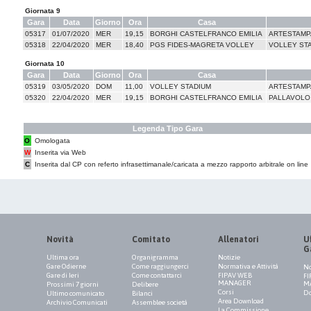
Giornata 9
Gara
Data
Giorno
Ora
Casa
05317
01/07/2020
MER
19,15
BORGHI CASTELFRANCO EMILIA
ARTESTAMPA
05318
22/04/2020
MER
18,40
PGS FIDES-MAGRETA VOLLEY
VOLLEY ST
Giornata 10
Gara
Data
Giorno
Ora
Casa
05319
03/05/2020
DOM
11,00
VOLLEY STADIUM
ARTESTAMPA
05320
22/04/2020
MER
19,15
BORGHI CASTELFRANCO EMILIA
PALLAVOLO
Legenda Tipo Gara
O
Omologata
W
Inserita via Web
C
Inserita dal CP con referto infrasettimanale/caricata a mezzo rapporto arbitrale on line
Novità
Comitato
Allenatori
Uf
G
Ultima ora
Organigramma
Notizie
Gare Odierne
Come raggiungerci
Normativa e Attività
No
Gare di Ieri
Come contattarci
FIPAV WEB
FI
MANAGER
M
Prossimi 7 giorni
Delibere
Corsi
Do
Ultimo comunicato
Bilanci
Area Download
Archivio Comunicati
Assemblee società
La Commissione