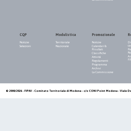
CQP
Modulistica
Promozionale
R
Notizie
Territoriale
Notizie
Di
ca
Selezioni
Nazionale
Calendari &
Risultati
Re
Na
Classifiche
As
Attività
FI
Regolamenti
Programma
Archivi
La Commissione
© 2000/2026 - FIPAV - Comitato Territoriale di Modena - c/o CONI Point Modena - Viale De