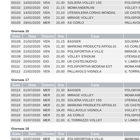
00101
14/02/2020
VEN
21,30
SOLIERA VOLLEY 150
POLISPOR
00102
13/02/2020
GIO
21,15
MOMA ANDERLINI
VOLLEY 
00103
14/02/2020
VEN
21,10
UTENSILERIA CORAG MONDIAL
US CAST
00104
14/02/2020
VEN
21,00
MIRAGE VOLLEY
POLISPO
00105
29/01/2020
MER
20,45
AS CORLO
PALLAVO
Giornata 16
Gara
Data
Giorno
Ora
Casa
00106
21/02/2020
VEN
21,15
BASSER
SOLIERA 
00107
21/02/2020
VEN
21,30
MARKING PRODUCTS ARTIGLIO
AS CORL
00108
21/02/2020
VEN
21,00
POLISPORTIVA 4 VILLE
MIRAGE 
00109
20/02/2020
GIO
20,45
VOLLEY STADIUM
UTENSIL
00110
20/02/2020
GIO
21,30
US CASTELNUOVO
V. LIMID
00111
21/02/2020
VEN
21,30
POLISPORTIVA MODENA EST
MOMA AND
00112
21/02/2020
VEN
20,00
PALLAVOLO VIGNOLA
IL TORRA
Giornata 17
Gara
Data
Giorno
Ora
Casa
00113
01/07/2020
MER
21,30
BASSER
POLISPOR
00114
01/07/2020
MER
21,00
MIRAGE VOLLEY
MOMA AND
00115
01/07/2020
MER
21,30
SOLIERA VOLLEY 150
UTENSIL
00116
01/07/2020
MER
21,30
MARKING PRODUCTS ARTIGLIO
US CAST
00117
01/07/2020
MER
19,45
PALLAVOLO VIGNOLA
VOLLEY 
00118
01/07/2020
MER
21,30
AS CORLO
POLISPO
00119
01/07/2020
MER
21,00
IL TORRAZZO VOLLEY
V. LIMID
Giornata 18
Gara
Data
Giorno
Ora
Casa
00120
01/07/2020
MER
21,00
POLISPORTIVA 4 VILLE
MARKING