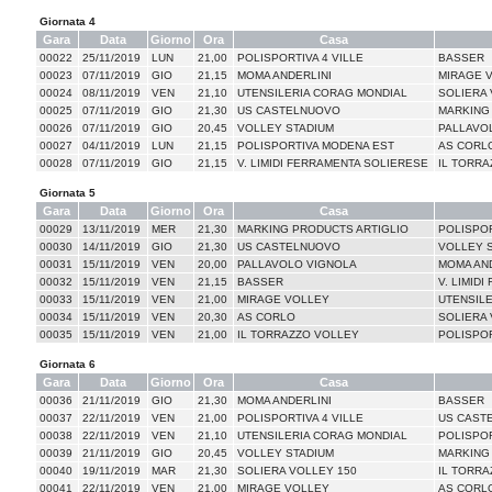
Giornata 4
Gara
Data
Giorno
Ora
Casa
00022
25/11/2019
LUN
21,00
POLISPORTIVA 4 VILLE
BASSER
00023
07/11/2019
GIO
21,15
MOMA ANDERLINI
MIRAGE 
00024
08/11/2019
VEN
21,10
UTENSILERIA CORAG MONDIAL
SOLIERA 
00025
07/11/2019
GIO
21,30
US CASTELNUOVO
MARKING
00026
07/11/2019
GIO
20,45
VOLLEY STADIUM
PALLAVO
00027
04/11/2019
LUN
21,15
POLISPORTIVA MODENA EST
AS CORL
00028
07/11/2019
GIO
21,15
V. LIMIDI FERRAMENTA SOLIERESE
IL TORRA
Giornata 5
Gara
Data
Giorno
Ora
Casa
00029
13/11/2019
MER
21,30
MARKING PRODUCTS ARTIGLIO
POLISPOR
00030
14/11/2019
GIO
21,30
US CASTELNUOVO
VOLLEY 
00031
15/11/2019
VEN
20,00
PALLAVOLO VIGNOLA
MOMA AND
00032
15/11/2019
VEN
21,15
BASSER
V. LIMID
00033
15/11/2019
VEN
21,00
MIRAGE VOLLEY
UTENSIL
00034
15/11/2019
VEN
20,30
AS CORLO
SOLIERA 
00035
15/11/2019
VEN
21,00
IL TORRAZZO VOLLEY
POLISPO
Giornata 6
Gara
Data
Giorno
Ora
Casa
00036
21/11/2019
GIO
21,30
MOMA ANDERLINI
BASSER
00037
22/11/2019
VEN
21,00
POLISPORTIVA 4 VILLE
US CAST
00038
22/11/2019
VEN
21,10
UTENSILERIA CORAG MONDIAL
POLISPO
00039
21/11/2019
GIO
20,45
VOLLEY STADIUM
MARKING
00040
19/11/2019
MAR
21,30
SOLIERA VOLLEY 150
IL TORRA
00041
22/11/2019
VEN
21,00
MIRAGE VOLLEY
AS CORL