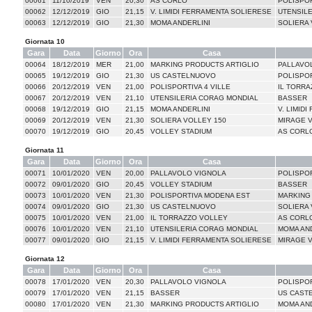
00061
11/10/2019
VEN
20,30
AS CORLO
POLISPOR
00062
12/12/2019
GIO
21,15
V. LIMIDI FERRAMENTA SOLIERESE
UTENSIL
00063
12/12/2019
GIO
21,30
MOMA ANDERLINI
SOLIERA 
Giornata 10
Gara
Data
Giorno
Ora
Casa
00064
18/12/2019
MER
21,00
MARKING PRODUCTS ARTIGLIO
PALLAVO
00065
19/12/2019
GIO
21,30
US CASTELNUOVO
POLISPO
00066
20/12/2019
VEN
21,00
POLISPORTIVA 4 VILLE
IL TORRA
00067
20/12/2019
VEN
21,10
UTENSILERIA CORAG MONDIAL
BASSER
00068
19/12/2019
GIO
21,15
MOMA ANDERLINI
V. LIMID
00069
20/12/2019
VEN
21,30
SOLIERA VOLLEY 150
MIRAGE 
00070
19/12/2019
GIO
20,45
VOLLEY STADIUM
AS CORL
Giornata 11
Gara
Data
Giorno
Ora
Casa
00071
10/01/2020
VEN
20,00
PALLAVOLO VIGNOLA
POLISPOR
00072
09/01/2020
GIO
20,45
VOLLEY STADIUM
BASSER
00073
10/01/2020
VEN
21,30
POLISPORTIVA MODENA EST
MARKING
00074
09/01/2020
GIO
21,30
US CASTELNUOVO
SOLIERA 
00075
10/01/2020
VEN
21,00
IL TORRAZZO VOLLEY
AS CORL
00076
10/01/2020
VEN
21,10
UTENSILERIA CORAG MONDIAL
MOMA AND
00077
09/01/2020
GIO
21,15
V. LIMIDI FERRAMENTA SOLIERESE
MIRAGE 
Giornata 12
Gara
Data
Giorno
Ora
Casa
00078
17/01/2020
VEN
20,30
PALLAVOLO VIGNOLA
POLISPO
00079
17/01/2020
VEN
21,15
BASSER
US CAST
00080
17/01/2020
VEN
21,30
MARKING PRODUCTS ARTIGLIO
MOMA AND