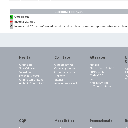
Legenda Tipo Gara
O
Omologata
W
Inserita via Web
C
Inserita dal CP con referto infrasettimanale/caricata a mezzo rapporto arbitrale on line
Novità
Comitato
Allenatori
Uf
G
Ultima ora
Organigramma
Notizie
Gare Odierne
Come raggiungerci
Normativa e Attività
No
Gare di Ieri
Come contattarci
FIPAV WEB
FI
MANAGER
M
Prossimi 7 giorni
Delibere
Corsi
Do
Ultimo comunicato
Bilanci
Area Download
Archivio Comunicati
Assemblee società
La Commissione
CQP
Modulistica
Promozionale
R