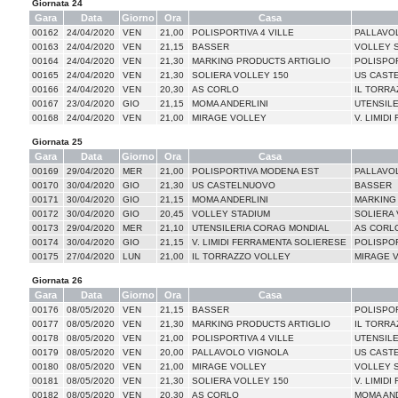
Giornata 24
Gara
Data
Giorno
Ora
Casa
00162
24/04/2020
VEN
21,00
POLISPORTIVA 4 VILLE
PALLAVO
00163
24/04/2020
VEN
21,15
BASSER
VOLLEY 
00164
24/04/2020
VEN
21,30
MARKING PRODUCTS ARTIGLIO
POLISPO
00165
24/04/2020
VEN
21,30
SOLIERA VOLLEY 150
US CAST
00166
24/04/2020
VEN
20,30
AS CORLO
IL TORRA
00167
23/04/2020
GIO
21,15
MOMA ANDERLINI
UTENSIL
00168
24/04/2020
VEN
21,00
MIRAGE VOLLEY
V. LIMID
Giornata 25
Gara
Data
Giorno
Ora
Casa
00169
29/04/2020
MER
21,00
POLISPORTIVA MODENA EST
PALLAVO
00170
30/04/2020
GIO
21,30
US CASTELNUOVO
BASSER
00171
30/04/2020
GIO
21,15
MOMA ANDERLINI
MARKING
00172
30/04/2020
GIO
20,45
VOLLEY STADIUM
SOLIERA 
00173
29/04/2020
MER
21,10
UTENSILERIA CORAG MONDIAL
AS CORL
00174
30/04/2020
GIO
21,15
V. LIMIDI FERRAMENTA SOLIERESE
POLISPOR
00175
27/04/2020
LUN
21,00
IL TORRAZZO VOLLEY
MIRAGE 
Giornata 26
Gara
Data
Giorno
Ora
Casa
00176
08/05/2020
VEN
21,15
BASSER
POLISPO
00177
08/05/2020
VEN
21,30
MARKING PRODUCTS ARTIGLIO
IL TORRA
00178
08/05/2020
VEN
21,00
POLISPORTIVA 4 VILLE
UTENSIL
00179
08/05/2020
VEN
20,00
PALLAVOLO VIGNOLA
US CAST
00180
08/05/2020
VEN
21,00
MIRAGE VOLLEY
VOLLEY 
00181
08/05/2020
VEN
21,30
SOLIERA VOLLEY 150
V. LIMID
00182
08/05/2020
VEN
20,30
AS CORLO
MOMA AND