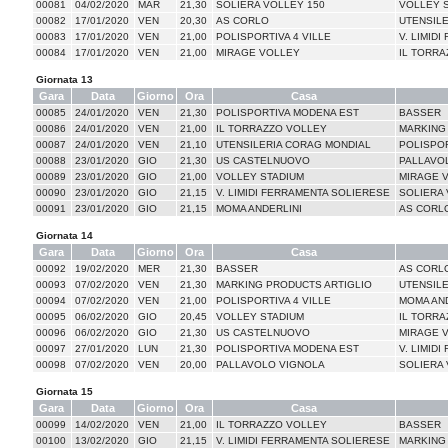
00081
04/02/2020
MAR
21,30
SOLIERA VOLLEY 150
VOLLEY 
00082
17/01/2020
VEN
20,30
AS CORLO
UTENSIL
00083
17/01/2020
VEN
21,00
POLISPORTIVA 4 VILLE
V. LIMID
00084
17/01/2020
VEN
21,00
MIRAGE VOLLEY
IL TORRA
Giornata 13
Gara
Data
Giorno
Ora
Casa
00085
24/01/2020
VEN
21,30
POLISPORTIVA MODENA EST
BASSER
00086
24/01/2020
VEN
21,00
IL TORRAZZO VOLLEY
MARKING
00087
24/01/2020
VEN
21,10
UTENSILERIA CORAG MONDIAL
POLISPOR
00088
23/01/2020
GIO
21,30
US CASTELNUOVO
PALLAVO
00089
23/01/2020
GIO
21,00
VOLLEY STADIUM
MIRAGE 
00090
23/01/2020
GIO
21,15
V. LIMIDI FERRAMENTA SOLIERESE
SOLIERA 
00091
23/01/2020
GIO
21,15
MOMA ANDERLINI
AS CORL
Giornata 14
Gara
Data
Giorno
Ora
Casa
00092
19/02/2020
MER
21,30
BASSER
AS CORL
00093
07/02/2020
VEN
21,30
MARKING PRODUCTS ARTIGLIO
UTENSIL
00094
07/02/2020
VEN
21,00
POLISPORTIVA 4 VILLE
MOMA AND
00095
06/02/2020
GIO
20,45
VOLLEY STADIUM
IL TORRA
00096
06/02/2020
GIO
21,30
US CASTELNUOVO
MIRAGE 
00097
27/01/2020
LUN
21,30
POLISPORTIVA MODENA EST
V. LIMID
00098
07/02/2020
VEN
20,00
PALLAVOLO VIGNOLA
SOLIERA 
Giornata 15
Gara
Data
Giorno
Ora
Casa
00099
14/02/2020
VEN
21,00
IL TORRAZZO VOLLEY
BASSER
00100
13/02/2020
GIO
21,15
V. LIMIDI FERRAMENTA SOLIERESE
MARKING