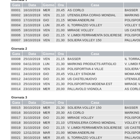
Gara
Data
Giorno
Ora
Casa
00001
16/10/2019
MER
20,45
AS CORLO
BASSER
00002
18/10/2019
VEN
21,10
UTENSILERIA CORAG MONDIAL
MARKING
00003
17/10/2019
GIO
21,15
MOMA ANDERLINI
POLISPOR
00004
21/10/2019
LUN
20,45
IL TORRAZZO VOLLEY
VOLLEY 
00005
18/10/2019
VEN
21,00
MIRAGE VOLLEY
US CAST
00006
17/10/2019
GIO
21,15
V. LIMIDI FERRAMENTA SOLIERESE
POLISPO
00007
18/10/2019
VEN
21,30
SOLIERA VOLLEY 150
PALLAVO
Giornata 2
Gara
Data
Giorno
Ora
Casa
00008
25/10/2019
VEN
21,15
BASSER
IL TORRA
00009
04/11/2019
LUN
21,30
MARKING PRODUCTS ARTIGLIO
V. LIMID
00010
25/10/2019
VEN
21,00
POLISPORTIVA 4 VILLE
SOLIERA 
00011
24/10/2019
GIO
20,45
VOLLEY STADIUM
MOMA AND
00012
24/10/2019
GIO
21,30
US CASTELNUOVO
UTENSIL
00013
25/10/2019
VEN
21,30
POLISPORTIVA MODENA EST
MIRAGE 
00014
23/10/2019
MER
20,00
PALLAVOLO VIGNOLA
AS CORL
Giornata 3
Gara
Data
Giorno
Ora
Casa
00015
30/10/2019
MER
21,30
SOLIERA VOLLEY 150
BASSER
00016
30/10/2019
MER
20,30
AS CORLO
MARKING
00017
31/10/2019
GIO
21,00
MIRAGE VOLLEY
POLISPOR
00018
30/10/2019
MER
21,10
UTENSILERIA CORAG MONDIAL
VOLLEY 
00019
31/10/2019
GIO
21,15
V. LIMIDI FERRAMENTA SOLIERESE
US CAST
00020
12/11/2019
MAR
21,00
MOMA ANDERLINI
POLISPO
00021
30/10/2019
MER
20,45
IL TORRAZZO VOLLEY
PALLAVO