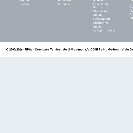
Notizie
Territoriale
Notizie
Di
ca
Selezioni
Nazionale
Calendari &
Risultati
Re
Na
Classifiche
As
Attività
FI
Regolamenti
Programma
Archivi
La Commissione
© 2000/2026 - FIPAV - Comitato Territoriale di Modena - c/o CONI Point Modena - Viale De