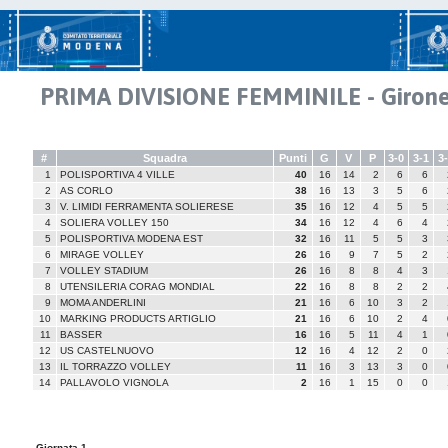
PRIMA DIVISIONE FEMMINILE - Giron
#
Squadra
Punti
G
V
P
3-0
3-1
3
1
POLISPORTIVA 4 VILLE
40
16
14
2
6
6
2
AS CORLO
38
16
13
3
5
6
3
V. LIMIDI FERRAMENTA SOLIERESE
35
16
12
4
5
5
4
SOLIERA VOLLEY 150
34
16
12
4
6
4
5
POLISPORTIVA MODENA EST
32
16
11
5
5
3
6
MIRAGE VOLLEY
26
16
9
7
5
2
7
VOLLEY STADIUM
26
16
8
8
4
3
8
UTENSILERIA CORAG MONDIAL
22
16
8
8
2
2
9
MOMA ANDERLINI
21
16
6
10
3
2
10
MARKING PRODUCTS ARTIGLIO
21
16
6
10
2
4
11
BASSER
16
16
5
11
4
1
12
US CASTELNUOVO
12
16
4
12
2
0
13
IL TORRAZZO VOLLEY
11
16
3
13
3
0
14
PALLAVOLO VIGNOLA
2
16
1
15
0
0
Giornata 1