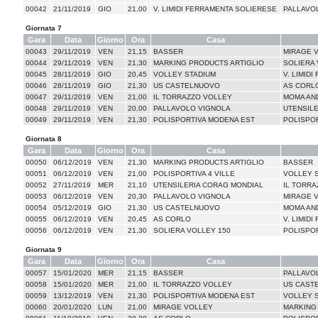
00042
21/11/2019
GIO
21,00
V. LIMIDI FERRAMENTA SOLIERESE
PALLAVO
Giornata 7
Gara
Data
Giorno
Ora
Casa
00043
29/11/2019
VEN
21,15
BASSER
MIRAGE 
00044
29/11/2019
VEN
21,30
MARKING PRODUCTS ARTIGLIO
SOLIERA 
00045
28/11/2019
GIO
20,45
VOLLEY STADIUM
V. LIMID
00046
28/11/2019
GIO
21,30
US CASTELNUOVO
AS CORL
00047
29/11/2019
VEN
21,00
IL TORRAZZO VOLLEY
MOMA AND
00048
29/11/2019
VEN
20,00
PALLAVOLO VIGNOLA
UTENSIL
00049
29/11/2019
VEN
21,30
POLISPORTIVA MODENA EST
POLISPOR
Giornata 8
Gara
Data
Giorno
Ora
Casa
00050
06/12/2019
VEN
21,30
MARKING PRODUCTS ARTIGLIO
BASSER
00051
06/12/2019
VEN
21,00
POLISPORTIVA 4 VILLE
VOLLEY 
00052
27/11/2019
MER
21,10
UTENSILERIA CORAG MONDIAL
IL TORRA
00053
06/12/2019
VEN
20,30
PALLAVOLO VIGNOLA
MIRAGE 
00054
05/12/2019
GIO
21,30
US CASTELNUOVO
MOMA AND
00055
06/12/2019
VEN
20,45
AS CORLO
V. LIMID
00056
06/12/2019
VEN
21,30
SOLIERA VOLLEY 150
POLISPO
Giornata 9
Gara
Data
Giorno
Ora
Casa
00057
15/01/2020
MER
21,15
BASSER
PALLAVO
00058
15/01/2020
MER
21,00
IL TORRAZZO VOLLEY
US CAST
00059
13/12/2019
VEN
21,30
POLISPORTIVA MODENA EST
VOLLEY 
00060
20/01/2020
LUN
21,00
MIRAGE VOLLEY
MARKING