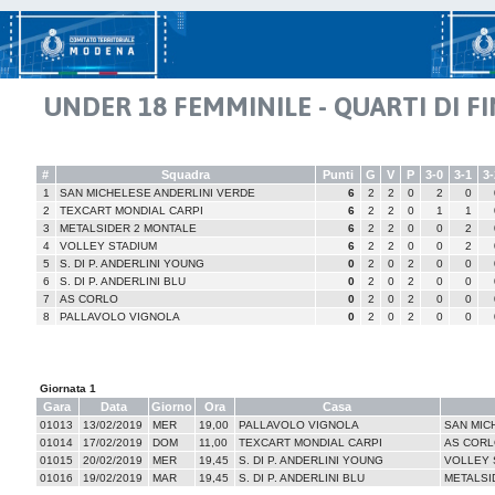
UNDER 18 FEMMINILE - QUARTI DI F
#
Squadra
Punti
G
V
P
3-0
3-1
3-
1
SAN MICHELESE ANDERLINI VERDE
6
2
2
0
2
0
2
TEXCART MONDIAL CARPI
6
2
2
0
1
1
3
METALSIDER 2 MONTALE
6
2
2
0
0
2
4
VOLLEY STADIUM
6
2
2
0
0
2
5
S. DI P. ANDERLINI YOUNG
0
2
0
2
0
0
6
S. DI P. ANDERLINI BLU
0
2
0
2
0
0
7
AS CORLO
0
2
0
2
0
0
8
PALLAVOLO VIGNOLA
0
2
0
2
0
0
Giornata 1
Gara
Data
Giorno
Ora
Casa
01013
13/02/2019
MER
19,00
PALLAVOLO VIGNOLA
SAN MIC
01014
17/02/2019
DOM
11,00
TEXCART MONDIAL CARPI
AS CORL
01015
20/02/2019
MER
19,45
S. DI P. ANDERLINI YOUNG
VOLLEY 
01016
19/02/2019
MAR
19,45
S. DI P. ANDERLINI BLU
METALSI