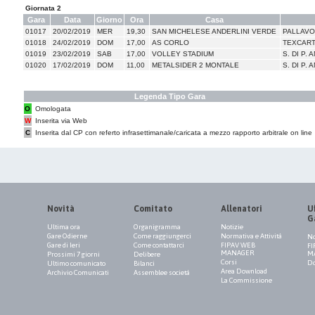
Giornata 2
Gara
Data
Giorno
Ora
Casa
01017
20/02/2019
MER
19,30
SAN MICHELESE ANDERLINI VERDE
PALLAVO
01018
24/02/2019
DOM
17,00
AS CORLO
TEXCART
01019
23/02/2019
SAB
17,00
VOLLEY STADIUM
S. DI P.
01020
17/02/2019
DOM
11,00
METALSIDER 2 MONTALE
S. DI P.
Legenda Tipo Gara
O
Omologata
W
Inserita via Web
C
Inserita dal CP con referto infrasettimanale/caricata a mezzo rapporto arbitrale on line
Novità
Comitato
Allenatori
Uf
G
Ultima ora
Organigramma
Notizie
Gare Odierne
Come raggiungerci
Normativa e Attività
No
Gare di Ieri
Come contattarci
FIPAV WEB
FI
MANAGER
M
Prossimi 7 giorni
Delibere
Corsi
Do
Ultimo comunicato
Bilanci
Area Download
Archivio Comunicati
Assemblee società
La Commissione