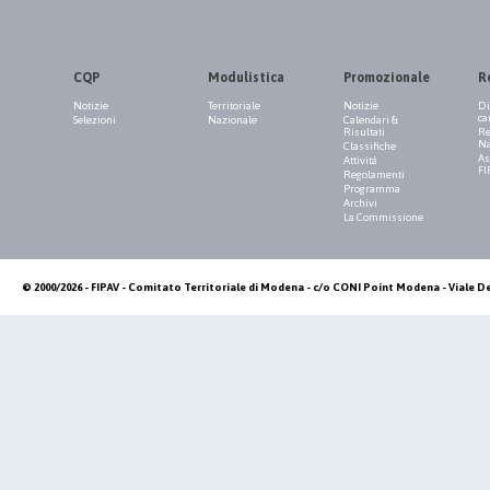
CQP
Modulistica
Promozionale
R
Notizie
Territoriale
Notizie
Di
ca
Selezioni
Nazionale
Calendari &
Risultati
Re
Na
Classifiche
As
Attività
FI
Regolamenti
Programma
Archivi
La Commissione
© 2000/2026 - FIPAV - Comitato Territoriale di Modena - c/o CONI Point Modena - Viale De