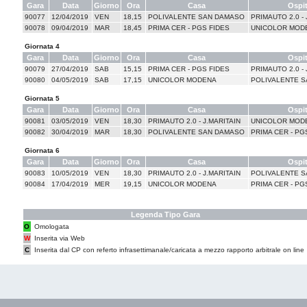
Gara
Data
Giorno
Ora
Casa
Ospi
90077
12/04/2019
VEN
18,15
POLIVALENTE SAN DAMASO
PRIMAUTO 2.0 - 
90078
09/04/2019
MAR
18,45
PRIMA CER - PGS FIDES
UNICOLOR MOD
Giornata 4
Gara
Data
Giorno
Ora
Casa
Ospi
90079
27/04/2019
SAB
15,15
PRIMA CER - PGS FIDES
PRIMAUTO 2.0 - 
90080
04/05/2019
SAB
17,15
UNICOLOR MODENA
POLIVALENTE 
Giornata 5
Gara
Data
Giorno
Ora
Casa
Ospi
90081
03/05/2019
VEN
18,30
PRIMAUTO 2.0 - J.MARITAIN
UNICOLOR MOD
90082
30/04/2019
MAR
18,30
POLIVALENTE SAN DAMASO
PRIMA CER - PG
Giornata 6
Gara
Data
Giorno
Ora
Casa
Ospi
90083
10/05/2019
VEN
18,30
PRIMAUTO 2.0 - J.MARITAIN
POLIVALENTE 
90084
17/04/2019
MER
19,15
UNICOLOR MODENA
PRIMA CER - PG
Legenda Tipo Gara
O
Omologata
W
Inserita via Web
C
Inserita dal CP con referto infrasettimanale/caricata a mezzo rapporto arbitrale on line