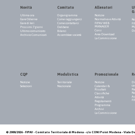
Novità
Comitato
Allenatori
Uf
G
Ultima ora
Organigramma
Notizie
Gare Odierne
Come raggiungerci
Normativa e Attività
No
Gare di Ieri
Come contattarci
FIPAV WEB
FI
MANAGER
M
Prossimi 7 giorni
Delibere
Corsi
Do
Ultimo comunicato
Bilanci
Area Download
Archivio Comunicati
Assemblee società
La Commissione
CQP
Modulistica
Promozionale
R
Notizie
Territoriale
Notizie
Di
ca
Selezioni
Nazionale
Calendari &
Risultati
Re
Na
Classifiche
As
Attività
FI
Regolamenti
Programma
Archivi
La Commissione
© 2000/2026 - FIPAV - Comitato Territoriale di Modena - c/o CONI Point Modena - Viale De