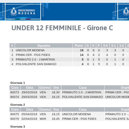
UNDER 12 FEMMINILE - Girone C
#
Squadra
Punti
G
V
P
3-0
3-1
3-2
2
1
UNICOLOR MODENA
18
6
6
0
3
3
0
2
PRIMA CER - PGS FIDES
14
6
4
2
4
0
0
3
PRIMAUTO 2.0 - J.MARITAIN
5
6
1
5
0
1
0
4
POLIVALENTE SAN DAMASO
4
6
1
5
0
1
0
Giornata 1
Gara
Data
Giorno
Ora
Casa
Ospi
90073
29/03/2019
VEN
18,30
PRIMAUTO 2.0 - J.MARITAIN
PRIMA CER - PG
90074
29/03/2019
VEN
18,15
POLIVALENTE SAN DAMASO
UNICOLOR MOD
Giornata 2
Gara
Data
Giorno
Ora
Casa
Ospi
90075
05/04/2019
VEN
19,15
UNICOLOR MODENA
PRIMAUTO 2.0 - 
90076
02/04/2019
MAR
18,45
PRIMA CER - PGS FIDES
POLIVALENTE 
Giornata 3