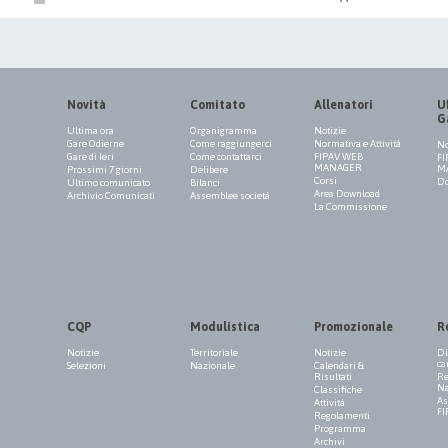
Novità
Comitato
Allenatori
Uf
G
Ultima ora
Organigramma
Notizie
Gare Odierne
Come raggiungerci
Normativa e Attività
No
Gare di Ieri
Come contattarci
FIPAV WEB
FI
MANAGER
M
Prossimi 7 giorni
Delibere
Corsi
Do
Ultimo comunicato
Bilanci
Area Download
Archivio Comunicati
Assemblee società
La Commissione
CQP
Modulistica
Promozionale
R
Notizie
Territoriale
Notizie
Di
ca
Selezioni
Nazionale
Calendari &
Risultati
Re
Na
Classifiche
As
Attività
FI
Regolamenti
Programma
Archivi