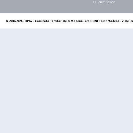
La Commissione
© 2000/2026 - FIPAV - Comitato Territoriale di Modena - c/o CONI Point Modena - Viale De