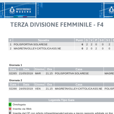
TERZA DIVISIONE FEMMINILE - F4
#
Squadra
Punti
G
V
P
3-0
3-1
1
POLISPORTIVA SOLARESE
6
2
2
0
0
2
2
MAGRETAVOLLEY-CATTOLICA ASS.NE
0
2
0
2
0
0
Giornata 1
Gara
Data
Giorno
Ora
Casa
02265
21/05/2019
MAR
21,15
POLISPORTIVA SOLARESE
MAGRET
Giornata 2
Gara
Data
Giorno
Ora
Casa
02266
24/05/2019
VEN
21,15
MAGRETAVOLLEY-CATTOLICA ASS.NE
POLIS
Legenda Tipo Gara
O
Omologata
W
Inserita via Web
C
Inserita dal CP con referto infrasettimanale/caricata a mezzo rapporto arbitrale on line