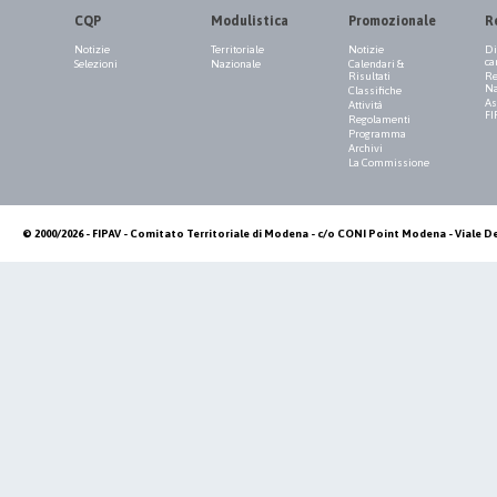
CQP
Modulistica
Promozionale
R
Notizie
Territoriale
Notizie
Di
ca
Selezioni
Nazionale
Calendari &
Risultati
Re
Na
Classifiche
As
Attività
FI
Regolamenti
Programma
Archivi
La Commissione
© 2000/2026 - FIPAV - Comitato Territoriale di Modena - c/o CONI Point Modena - Viale De