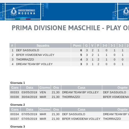
PRIMA DIVISIONE MASCHILE - PLAY OF
#
Squadra
Punti
G
V
P
3-0
3-1
3-2
2
1
DEF SASSUOLO
6
3
2
1
0
1
1
2
BPER VGMODENA VOLLEY
5
3
2
1
1
0
1
3
THORRAZZO
4
3
1
2
1
0
0
4
DREAM TEAM BF VOLLEY
3
3
1
2
0
0
1
Giornata 1
Gara
Data
Giorno
Ora
Casa
Ospite
00333
03/05/2019
VEN
21,30
DREAM TEAM BF VOLLEY
DEF SASSUOLO
00336
30/04/2019
MAR
21,30
THORRAZZO
BPER VGMODENA
Giornata 2
Gara
Data
Giorno
Ora
Casa
Ospite
00334
07/05/2019
MAR
21,30
DEF SASSUOLO
DREAM TEAM BF 
00337
07/05/2019
MAR
21,00
BPER VGMODENA VOLLEY
THORRAZZO
Giornata 3