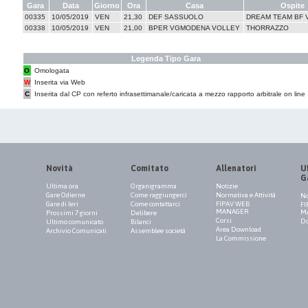
Gara
Data
Giorno
Ora
Casa
Ospite
00335
10/05/2019
VEN
21,30
DEF SASSUOLO
DREAM TEAM BF 
00338
10/05/2019
VEN
21,00
BPER VGMODENA VOLLEY
THORRAZZO
Legenda Tipo Gara
O
Omologata
W
Inserita via Web
C
Inserita dal CP con referto infrasettimanale/caricata a mezzo rapporto arbitrale on line
Novità
Comitato
Allenatori
Uf
G
Ultima ora
Organigramma
Notizie
Gare Odierne
Come raggiungerci
Normativa e Attività
No
Gare di Ieri
Come contattarci
FIPAV WEB
FI
MANAGER
M
Prossimi 7 giorni
Delibere
Corsi
Do
Ultimo comunicato
Bilanci
Area Download
Archivio Comunicati
Assemblee società
La Commissione