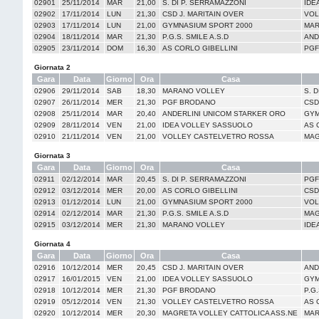
02901
25/11/2014
MAR
21,00
S. DI P. SERRAMAZZONI
IDE
02902
17/11/2014
LUN
21,30
CSD J. MARITAIN OVER
VOL
02903
17/11/2014
LUN
21,00
GYMNASIUM SPORT 2000
MAR
02904
18/11/2014
MAR
21,30
P.G.S. SMILE A.S.D
AND
02905
23/11/2014
DOM
16,30
AS CORLO GIBELLINI
PGF
Giornata 2
Gara
Data
Giorno
Ora
Casa
02906
29/11/2014
SAB
18,30
MARANO VOLLEY
S. 
02907
26/11/2014
MER
21,30
PGF BRODANO
CSD
02908
25/11/2014
MAR
20,40
ANDERLINI UNICOM STARKER ORO
GYM
02909
28/11/2014
VEN
21,00
IDEA VOLLEY SASSUOLO
AS 
02910
21/11/2014
VEN
21,00
VOLLEY CASTELVETRO ROSSA
MAG
Giornata 3
Gara
Data
Giorno
Ora
Casa
02911
02/12/2014
MAR
20,45
S. DI P. SERRAMAZZONI
PGF
02912
03/12/2014
MER
20,00
AS CORLO GIBELLINI
CSD
02913
01/12/2014
LUN
21,00
GYMNASIUM SPORT 2000
VOL
02914
02/12/2014
MAR
21,30
P.G.S. SMILE A.S.D
MAG
02915
03/12/2014
MER
21,30
MARANO VOLLEY
IDE
Giornata 4
Gara
Data
Giorno
Ora
Casa
02916
10/12/2014
MER
20,45
CSD J. MARITAIN OVER
AND
02917
16/01/2015
VEN
21,00
IDEA VOLLEY SASSUOLO
GYM
02918
10/12/2014
MER
21,30
PGF BRODANO
P.G.
02919
05/12/2014
VEN
21,30
VOLLEY CASTELVETRO ROSSA
AS 
02920
10/12/2014
MER
20,30
MAGRETA VOLLEY CATTOLICA ASS.NE
MAR