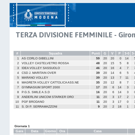
TERZA DIVISIONE FEMMINILE - Giron
#
Squadra
Punti
G
V
P
3-0
3-
1
AS CORLO GIBELLINI
59
20
20
0
14
2
VOLLEY CASTELVETRO ROSSA
48
20
15
5
8
3
IDEA VOLLEY SASSUOLO
46
20
16
4
7
4
CSD J. MARITAIN OVER
39
20
14
6
5
5
MARANO VOLLEY
39
20
13
7
11
6
MAGRETA VOLLEY CATTOLICA ASS.NE
35
20
12
8
7
7
GYMNASIUM SPORT 2000
17
20
6
14
3
8
P.G.S. SMILE A.S.D
16
20
6
14
3
9
ANDERLINI UNICOM STARKER ORO
11
20
3
17
2
10
PGF BRODANO
11
20
3
17
0
11
S. DI P. SERRAMAZZONI
9
20
2
18
1
Giornata 1
Gara
Data
Giorno
Ora
Casa