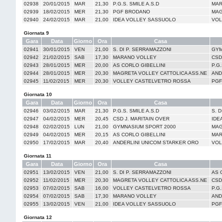
02938
20/01/2015
MAR
21,30
P.G.S. SMILE A.S.D
MAR
02939
18/02/2015
MER
21,30
PGF BRODANO
MAG
02940
24/02/2015
MAR
21,00
IDEA VOLLEY SASSUOLO
VOL
Giornata 9
Gara
Data
Giorno
Ora
Casa
02941
30/01/2015
VEN
21,00
S. DI P. SERRAMAZZONI
GYM
02942
21/02/2015
SAB
17,30
MARANO VOLLEY
CSD
02943
28/01/2015
MER
20,00
AS CORLO GIBELLINI
P.G.
02944
28/01/2015
MER
20,30
MAGRETA VOLLEY CATTOLICA ASS.NE
AND
02945
11/02/2015
MER
20,30
VOLLEY CASTELVETRO ROSSA
PGF
Giornata 10
Gara
Data
Giorno
Ora
Casa
02946
03/02/2015
MAR
21,30
P.G.S. SMILE A.S.D
S. 
02947
04/02/2015
MER
20,45
CSD J. MARITAIN OVER
IDE
02948
02/02/2015
LUN
21,00
GYMNASIUM SPORT 2000
MAG
02949
04/02/2015
MER
20,15
AS CORLO GIBELLINI
MAR
02950
17/02/2015
MAR
20,40
ANDERLINI UNICOM STARKER ORO
VOL
Giornata 11
Gara
Data
Giorno
Ora
Casa
02951
13/02/2015
VEN
21,00
S. DI P. SERRAMAZZONI
AS 
02952
11/02/2015
MER
20,30
MAGRETA VOLLEY CATTOLICA ASS.NE
CSD
02953
07/02/2015
SAB
16,00
VOLLEY CASTELVETRO ROSSA
P.G.
02954
07/02/2015
SAB
17,30
MARANO VOLLEY
AND
02955
13/02/2015
VEN
21,00
IDEA VOLLEY SASSUOLO
PGF
Giornata 12