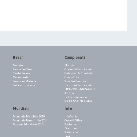
Beach
Campionati
Notizie
Notizie
Home del Beach
Organici Campionati
Centri Federali
Calendari & Risultati
Documenti
Classifiche
Selezioni Modena
Squadre Campioni
La Commissione
Formule Campionati
FIPAV WEB MANAGER
Archivi
La Commissione
SOSPENSIONE GARA
Mondiali
Info
Mondiale Maschile 2018
Info Varie
Mondiale Femminile 2014
Cerco & Offro
Modena Mondiale 2010
Scadenze
Documenti
Statistiche
Link