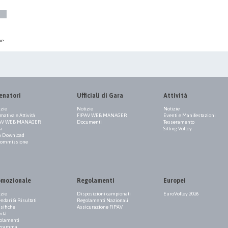
ne
enatori
Ufficiali di Gara
Attività
izie
Notizie
Notizie
ativa e Attività
FIPAV WEB MANAGER
Eventi e Manifestazioni
AV WEB MANAGER
Documenti
Tesseramento
si
Sitting Volley
a Download
Commissione
omozionale
Regolamenti
Europei
izie
Disposizioni campionati
EuroVolley 2026
ndari & Risultati
Regolamenti Nazionali
sifiche
Assicurazione FIPAV
vità
olamenti
gramma