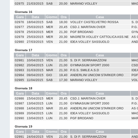
02975
21/03/2015
SAB
20,00
MARANO VOLLEY
MAG
Giornata 16
Gara
Data
Giorno
Ora
Casa
02976
18/04/2015
SAB
18,00
VOLLEY CASTELVETRO ROSSA
S. 
02977
25/03/2015
MER
20,45
CSD J. MARITAIN OVER
P.G.
02978
25/03/2015
MER
21,30
PGF BRODANO
GYM
02979
25/03/2015
MER
20,30
MAGRETA VOLLEY CATTOLICA ASS.NE
AS 
02980
27/03/2015
VEN
21,00
IDEA VOLLEY SASSUOLO
AND
Giornata 17
Gara
Data
Giorno
Ora
Casa
02981
10/04/2015
VEN
21,00
S. DI P. SERRAMAZZONI
MAG
02982
20/04/2015
LUN
21,00
GYMNASIUM SPORT 2000
CSD
02983
31/03/2015
MAR
21,30
P.G.S. SMILE A.S.D
IDE
02984
09/04/2015
GIO
19,40
ANDERLINI UNICOM STARKER ORO
PGF
02985
11/04/2015
SAB
17,30
MARANO VOLLEY
VOL
Giornata 18
Gara
Data
Giorno
Ora
Casa
02986
15/04/2015
MER
20,45
CSD J. MARITAIN OVER
S. 
02987
13/04/2015
LUN
21,00
GYMNASIUM SPORT 2000
P.G.
02988
14/04/2015
MAR
20,40
ANDERLINI UNICOM STARKER ORO
AS 
02989
20/04/2015
LUN
21,00
IDEA VOLLEY SASSUOLO
MAG
02990
13/04/2015
LUN
21,30
PGF BRODANO
MAR
Giornata 19
Gara
Data
Giorno
Ora
Casa
02991
24/04/2015
VEN
21,00
S. DI P. SERRAMAZZONI
AND