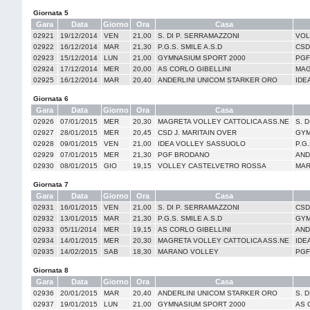
Giornata 5
Gara
Data
Giorno
Ora
Casa
02921
19/12/2014
VEN
21,00
S. DI P. SERRAMAZZONI
VOL
02922
16/12/2014
MAR
21,30
P.G.S. SMILE A.S.D
CSD
02923
15/12/2014
LUN
21,00
GYMNASIUM SPORT 2000
PGF
02924
17/12/2014
MER
20,00
AS CORLO GIBELLINI
MAG
02925
16/12/2014
MAR
20,40
ANDERLINI UNICOM STARKER ORO
IDE
Giornata 6
Gara
Data
Giorno
Ora
Casa
02926
07/01/2015
MER
20,30
MAGRETA VOLLEY CATTOLICA ASS.NE
S. 
02927
28/01/2015
MER
20,45
CSD J. MARITAIN OVER
GYM
02928
09/01/2015
VEN
21,00
IDEA VOLLEY SASSUOLO
P.G.
02929
07/01/2015
MER
21,30
PGF BRODANO
AND
02930
08/01/2015
GIO
19,15
VOLLEY CASTELVETRO ROSSA
MAR
Giornata 7
Gara
Data
Giorno
Ora
Casa
02931
16/01/2015
VEN
21,00
S. DI P. SERRAMAZZONI
CSD
02932
13/01/2015
MAR
21,30
P.G.S. SMILE A.S.D
GYM
02933
05/11/2014
MER
19,15
AS CORLO GIBELLINI
AND
02934
14/01/2015
MER
20,30
MAGRETA VOLLEY CATTOLICA ASS.NE
IDE
02935
14/02/2015
SAB
18,30
MARANO VOLLEY
PGF
Giornata 8
Gara
Data
Giorno
Ora
Casa
02936
20/01/2015
MAR
20,40
ANDERLINI UNICOM STARKER ORO
S. 
02937
19/01/2015
LUN
21,00
GYMNASIUM SPORT 2000
AS 