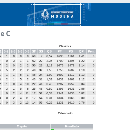
e C
Classifica
1
3-2
2-3
1-3
0-3
SF
SS
QS
PF
PS
QP
Pen.
5
1
0
0
0
60
7
8,57
1633
1161
1,41
0
7
0
3
1
1
52
22
2,36
1700
1396
1,22
0
7
2
0
2
2
50
23
2,17
1679
1473
1,14
0
4
5
2
2
2
48
32
1,50
1758
1602
1,10
0
1
1
1
5
1
46
24
1,92
1602
1412
1,13
0
3
2
1
5
2
43
31
1,39
1632
1462
1,12
0
2
1
0
4
10
22
46
0,48
1297
1552
0,84
0
0
3
1
5
8
25
48
0,52
1396
1631
0,86
0
1
0
2
4
11
17
52
0,33
1341
1636
0,82
0
3
0
2
4
11
17
54
0,31
1334
1668
0,80
0
1
0
3
2
13
14
55
0,25
1231
1610
0,76
0
Calendario
Ospite
Risultato