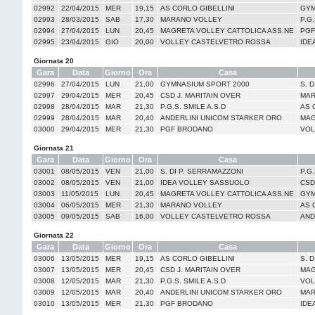
02992
22/04/2015
MER
19,15
AS CORLO GIBELLINI
GYM
02993
28/03/2015
SAB
17,30
MARANO VOLLEY
P.G.
02994
27/04/2015
LUN
20,45
MAGRETA VOLLEY CATTOLICA ASS.NE
PGF
02995
23/04/2015
GIO
20,00
VOLLEY CASTELVETRO ROSSA
IDE
Giornata 20
Gara
Data
Giorno
Ora
Casa
02996
27/04/2015
LUN
21,00
GYMNASIUM SPORT 2000
S. 
02997
29/04/2015
MER
20,45
CSD J. MARITAIN OVER
MAR
02998
28/04/2015
MAR
21,30
P.G.S. SMILE A.S.D
AS 
02999
28/04/2015
MAR
20,40
ANDERLINI UNICOM STARKER ORO
MAG
03000
29/04/2015
MER
21,30
PGF BRODANO
VOL
Giornata 21
Gara
Data
Giorno
Ora
Casa
03001
08/05/2015
VEN
21,00
S. DI P. SERRAMAZZONI
P.G.
03002
08/05/2015
VEN
21,00
IDEA VOLLEY SASSUOLO
CSD
03003
11/05/2015
LUN
20,45
MAGRETA VOLLEY CATTOLICA ASS.NE
GYM
03004
06/05/2015
MER
21,30
MARANO VOLLEY
AS 
03005
09/05/2015
SAB
16,00
VOLLEY CASTELVETRO ROSSA
AND
Giornata 22
Gara
Data
Giorno
Ora
Casa
03006
13/05/2015
MER
19,15
AS CORLO GIBELLINI
S. 
03007
13/05/2015
MER
20,45
CSD J. MARITAIN OVER
MAG
03008
12/05/2015
MAR
21,30
P.G.S. SMILE A.S.D
VOL
03009
12/05/2015
MAR
20,40
ANDERLINI UNICOM STARKER ORO
MAR
03010
13/05/2015
MER
21,30
PGF BRODANO
IDE