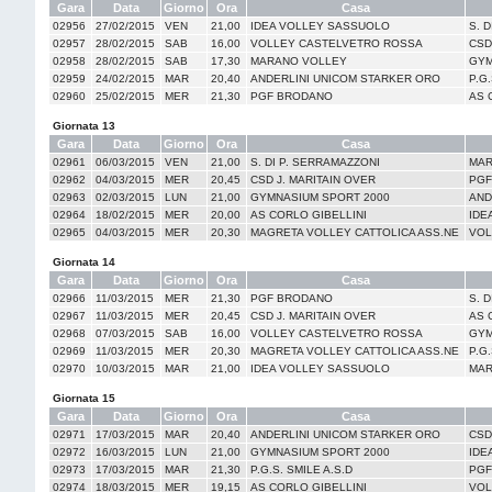
Gara
Data
Giorno
Ora
Casa
02956
27/02/2015
VEN
21,00
IDEA VOLLEY SASSUOLO
S. 
02957
28/02/2015
SAB
16,00
VOLLEY CASTELVETRO ROSSA
CSD
02958
28/02/2015
SAB
17,30
MARANO VOLLEY
GYM
02959
24/02/2015
MAR
20,40
ANDERLINI UNICOM STARKER ORO
P.G.
02960
25/02/2015
MER
21,30
PGF BRODANO
AS 
Giornata 13
Gara
Data
Giorno
Ora
Casa
02961
06/03/2015
VEN
21,00
S. DI P. SERRAMAZZONI
MAR
02962
04/03/2015
MER
20,45
CSD J. MARITAIN OVER
PGF
02963
02/03/2015
LUN
21,00
GYMNASIUM SPORT 2000
AND
02964
18/02/2015
MER
20,00
AS CORLO GIBELLINI
IDE
02965
04/03/2015
MER
20,30
MAGRETA VOLLEY CATTOLICA ASS.NE
VOL
Giornata 14
Gara
Data
Giorno
Ora
Casa
02966
11/03/2015
MER
21,30
PGF BRODANO
S. 
02967
11/03/2015
MER
20,45
CSD J. MARITAIN OVER
AS 
02968
07/03/2015
SAB
16,00
VOLLEY CASTELVETRO ROSSA
GYM
02969
11/03/2015
MER
20,30
MAGRETA VOLLEY CATTOLICA ASS.NE
P.G.
02970
10/03/2015
MAR
21,00
IDEA VOLLEY SASSUOLO
MAR
Giornata 15
Gara
Data
Giorno
Ora
Casa
02971
17/03/2015
MAR
20,40
ANDERLINI UNICOM STARKER ORO
CSD
02972
16/03/2015
LUN
21,00
GYMNASIUM SPORT 2000
IDE
02973
17/03/2015
MAR
21,30
P.G.S. SMILE A.S.D
PGF
02974
18/03/2015
MER
19,15
AS CORLO GIBELLINI
VOL