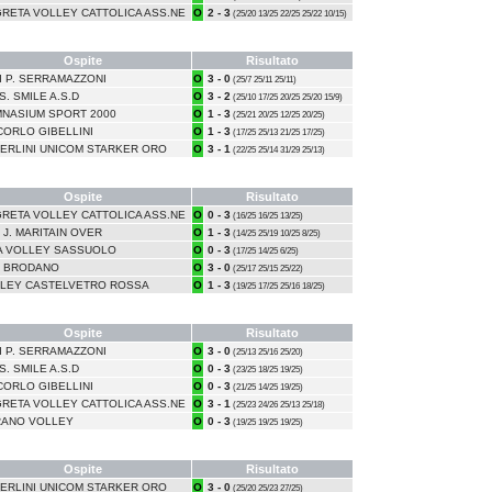
RETA VOLLEY CATTOLICA ASS.NE
O
2 - 3
(25/20 13/25 22/25 25/22 10/15)
Ospite
Risultato
DI P. SERRAMAZZONI
O
3 - 0
(25/7 25/11 25/11)
S. SMILE A.S.D
O
3 - 2
(25/10 17/25 20/25 25/20 15/9)
NASIUM SPORT 2000
O
1 - 3
(25/21 20/25 12/25 20/25)
CORLO GIBELLINI
O
1 - 3
(17/25 25/13 21/25 17/25)
ERLINI UNICOM STARKER ORO
O
3 - 1
(22/25 25/14 31/29 25/13)
Ospite
Risultato
RETA VOLLEY CATTOLICA ASS.NE
O
0 - 3
(16/25 16/25 13/25)
 J. MARITAIN OVER
O
1 - 3
(14/25 25/19 10/25 8/25)
A VOLLEY SASSUOLO
O
0 - 3
(17/25 14/25 6/25)
 BRODANO
O
3 - 0
(25/17 25/15 25/22)
LEY CASTELVETRO ROSSA
O
1 - 3
(19/25 17/25 25/16 18/25)
Ospite
Risultato
DI P. SERRAMAZZONI
O
3 - 0
(25/13 25/16 25/20)
S. SMILE A.S.D
O
0 - 3
(23/25 18/25 19/25)
CORLO GIBELLINI
O
0 - 3
(21/25 14/25 19/25)
RETA VOLLEY CATTOLICA ASS.NE
O
3 - 1
(25/23 24/26 25/13 25/18)
ANO VOLLEY
O
0 - 3
(19/25 19/25 19/25)
Ospite
Risultato
ERLINI UNICOM STARKER ORO
O
3 - 0
(25/20 25/23 27/25)