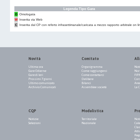
Legenda Tipo Gara
O
Omologata
W
Inserita via Web
C
Inserita dal CP con referto infrasettimanale/caricata a mezzo rapporto arbitrale on li
Novità
Comitato
All
Ultima ora
Organigramma
Not
Gare Odierne
Come raggiungerci
Norm
Gare di Ieri
Come contattarci
FIP
Prossimi 7 giorni
Delibere
Cor
Ultimo comunicato
Bilanci
Are
Archivio Comunicati
Assemblee società
La 
CQP
Modulistica
Pr
Notizie
Territoriale
Not
Selezioni
Nazionale
Cale
Clas
Atti
Reg
Pro