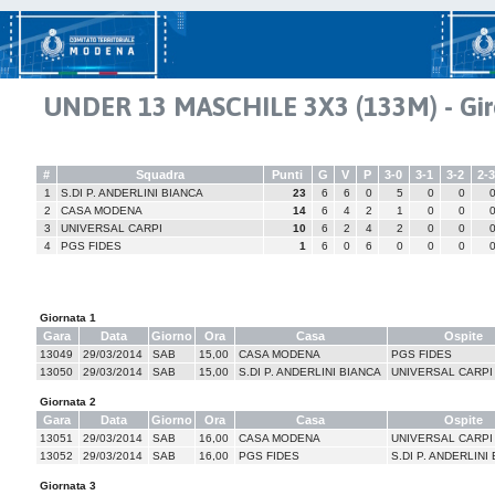
UNDER 13 MASCHILE 3X3 (133M) - Gir
#
Squadra
Punti
G
V
P
3-0
3-1
3-2
2-
1
S.DI P. ANDERLINI BIANCA
23
6
6
0
5
0
0
2
CASA MODENA
14
6
4
2
1
0
0
3
UNIVERSAL CARPI
10
6
2
4
2
0
0
4
PGS FIDES
1
6
0
6
0
0
0
Giornata 1
Gara
Data
Giorno
Ora
Casa
Ospite
13049
29/03/2014
SAB
15,00
CASA MODENA
PGS FIDES
13050
29/03/2014
SAB
15,00
S.DI P. ANDERLINI BIANCA
UNIVERSAL CARPI
Giornata 2
Gara
Data
Giorno
Ora
Casa
Ospite
13051
29/03/2014
SAB
16,00
CASA MODENA
UNIVERSAL CARPI
13052
29/03/2014
SAB
16,00
PGS FIDES
S.DI P. ANDERLINI
Giornata 3