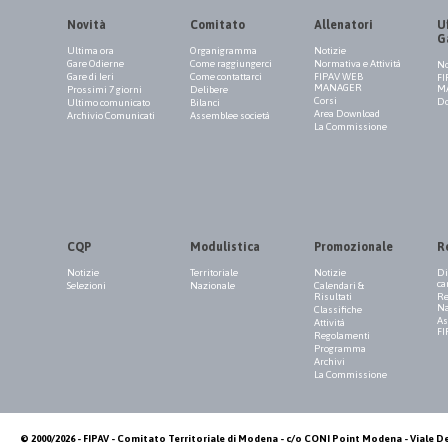
Novità
Comitato
Allenatori
Uf
G
Ultima ora
Organigramma
Notizie
Gare Odierne
Come raggiungerci
Normativa e Attività
No
Gare di Ieri
Come contattarci
FIPAV WEB
FI
MANAGER
M
Prossimi 7 giorni
Delibere
Corsi
Do
Ultimo comunicato
Bilanci
Area Download
Archivio Comunicati
Assemblee società
La Commissione
CQP
Modulistica
Promozionale
R
Notizie
Territoriale
Notizie
Di
ca
Selezioni
Nazionale
Calendari &
Risultati
Re
Na
Classifiche
As
Attività
FI
Regolamenti
Programma
Archivi
La Commissione
© 2000/2026 - FIPAV - Comitato Territoriale di Modena - c/o CONI Point Modena - Viale De