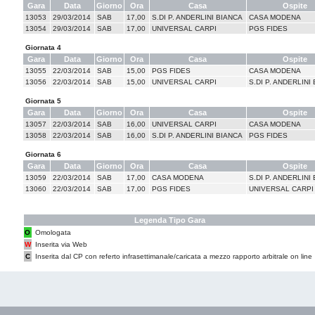
Gara
Data
Giorno
Ora
Casa
Ospite
13053
29/03/2014
SAB
17,00
S.DI P. ANDERLINI BIANCA
CASA MODENA
13054
29/03/2014
SAB
17,00
UNIVERSAL CARPI
PGS FIDES
Giornata 4
Gara
Data
Giorno
Ora
Casa
Ospite
13055
22/03/2014
SAB
15,00
PGS FIDES
CASA MODENA
13056
22/03/2014
SAB
15,00
UNIVERSAL CARPI
S.DI P. ANDERLINI
Giornata 5
Gara
Data
Giorno
Ora
Casa
Ospite
13057
22/03/2014
SAB
16,00
UNIVERSAL CARPI
CASA MODENA
13058
22/03/2014
SAB
16,00
S.DI P. ANDERLINI BIANCA
PGS FIDES
Giornata 6
Gara
Data
Giorno
Ora
Casa
Ospite
13059
22/03/2014
SAB
17,00
CASA MODENA
S.DI P. ANDERLINI
13060
22/03/2014
SAB
17,00
PGS FIDES
UNIVERSAL CARPI
Legenda Tipo Gara
O
Omologata
W
Inserita via Web
C
Inserita dal CP con referto infrasettimanale/caricata a mezzo rapporto arbitrale on line