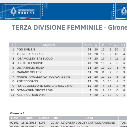
TERZA DIVISIONE FEMMINILE - Girone
#
Squadra
Punti
G
V
P
3-0
3-1
1
PGS SMILE B
56
20
19
1
16
2
2
TECNOBAR CORLO
53
20
18
2
13
4
3
IDEA VOLLEY SASSUOLO
47
20
16
4
11
2
4
US CASTELNUOVO
40
20
13
7
6
6
5
GS ARTIGLIO ROSA
33
20
10
10
3
6
6
MARANO VOLLEY
31
20
11
9
6
3
7
MAGRETA VOLLEY-CATTOLICA ASS.NE
29
20
10
10
5
2
8
PGF BRODANO
17
20
5
15
1
2
9
HOTEL ZOELLO JE SUIS CASTELVETRO
10
20
4
16
2
0
10
GYMNASIUM SPORT 2000
7
20
2
18
0
0
11
ASS. POL. SAN VITO
7
20
2
18
0
1
Giornata 1
Gara
Data
Giorno
Ora
Casa
02101
18/11/2013
LUN
20,30
MAGRETA VOLLEY-CATTOLICA ASS.NE
PGS 