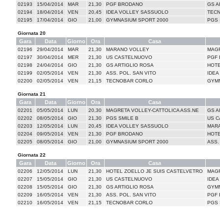
02193
15/04/2014
MAR
21,30
PGF BRODANO
GS A
02194
18/04/2014
VEN
20,45
IDEA VOLLEY SASSUOLO
TEC
02195
17/04/2014
GIO
21,00
GYMNASIUM SPORT 2000
PGS 
Giornata 20
Gara
Data
Giorno
Ora
Casa
02196
29/04/2014
MAR
21,30
MARANO VOLLEY
MAGR
02197
30/04/2014
MER
21,30
US CASTELNUOVO
PGF
02198
24/04/2014
GIO
21,30
GS ARTIGLIO ROSA
HOTE
02199
02/05/2014
VEN
21,30
ASS. POL. SAN VITO
IDEA
02200
02/05/2014
VEN
21,15
TECNOBAR CORLO
GYMN
Giornata 21
Gara
Data
Giorno
Ora
Casa
02201
05/05/2014
LUN
20,30
MAGRETA VOLLEY-CATTOLICA ASS.NE
GS A
02202
08/05/2014
GIO
21,30
PGS SMILE B
US 
02203
12/05/2014
LUN
20,45
IDEA VOLLEY SASSUOLO
MAR
02204
09/05/2014
VEN
21,30
PGF BRODANO
HOTE
02205
08/05/2014
GIO
21,00
GYMNASIUM SPORT 2000
ASS.
Giornata 22
Gara
Data
Giorno
Ora
Casa
02206
12/05/2014
LUN
21,30
HOTEL ZOELLO JE SUIS CASTELVETRO
MAGR
02207
15/05/2014
GIO
21,30
US CASTELNUOVO
IDEA
02208
15/05/2014
GIO
21,30
GS ARTIGLIO ROSA
GYMN
02209
16/05/2014
VEN
21,30
ASS. POL. SAN VITO
PGF
02210
16/05/2014
VEN
21,15
TECNOBAR CORLO
PGS 