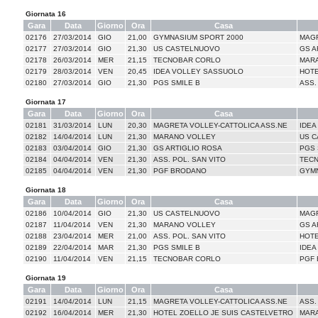
Giornata 16
Gara
Data
Giorno
Ora
Casa
02176
27/03/2014
GIO
21,00
GYMNASIUM SPORT 2000
MAGR
02177
27/03/2014
GIO
21,30
US CASTELNUOVO
GS A
02178
26/03/2014
MER
21,15
TECNOBAR CORLO
MAR
02179
28/03/2014
VEN
20,45
IDEA VOLLEY SASSUOLO
HOTE
02180
27/03/2014
GIO
21,30
PGS SMILE B
ASS.
Giornata 17
Gara
Data
Giorno
Ora
Casa
02181
31/03/2014
LUN
20,30
MAGRETA VOLLEY-CATTOLICA ASS.NE
IDEA
02182
14/04/2014
LUN
21,30
MARANO VOLLEY
US 
02183
03/04/2014
GIO
21,30
GS ARTIGLIO ROSA
PGS 
02184
04/04/2014
VEN
21,30
ASS. POL. SAN VITO
TEC
02185
04/04/2014
VEN
21,30
PGF BRODANO
GYMN
Giornata 18
Gara
Data
Giorno
Ora
Casa
02186
10/04/2014
GIO
21,30
US CASTELNUOVO
MAGR
02187
11/04/2014
VEN
21,30
MARANO VOLLEY
GS A
02188
23/04/2014
MER
21,00
ASS. POL. SAN VITO
HOTE
02189
22/04/2014
MAR
21,30
PGS SMILE B
IDEA
02190
11/04/2014
VEN
21,15
TECNOBAR CORLO
PGF
Giornata 19
Gara
Data
Giorno
Ora
Casa
02191
14/04/2014
LUN
21,15
MAGRETA VOLLEY-CATTOLICA ASS.NE
ASS.
02192
16/04/2014
MER
21,30
HOTEL ZOELLO JE SUIS CASTELVETRO
MAR