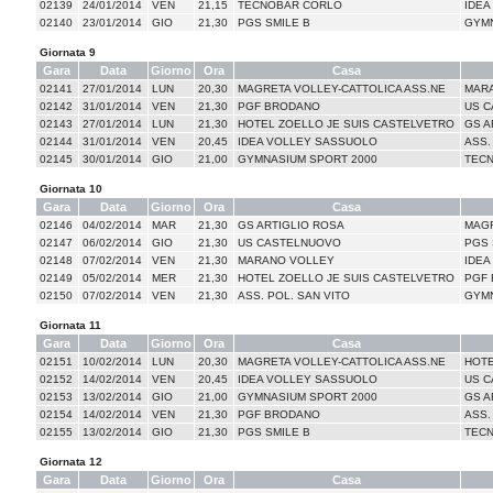
02139
24/01/2014
VEN
21,15
TECNOBAR CORLO
IDEA
02140
23/01/2014
GIO
21,30
PGS SMILE B
GYMN
Giornata 9
Gara
Data
Giorno
Ora
Casa
02141
27/01/2014
LUN
20,30
MAGRETA VOLLEY-CATTOLICA ASS.NE
MAR
02142
31/01/2014
VEN
21,30
PGF BRODANO
US 
02143
27/01/2014
LUN
21,30
HOTEL ZOELLO JE SUIS CASTELVETRO
GS A
02144
31/01/2014
VEN
20,45
IDEA VOLLEY SASSUOLO
ASS.
02145
30/01/2014
GIO
21,00
GYMNASIUM SPORT 2000
TEC
Giornata 10
Gara
Data
Giorno
Ora
Casa
02146
04/02/2014
MAR
21,30
GS ARTIGLIO ROSA
MAGR
02147
06/02/2014
GIO
21,30
US CASTELNUOVO
PGS 
02148
07/02/2014
VEN
21,30
MARANO VOLLEY
IDEA
02149
05/02/2014
MER
21,30
HOTEL ZOELLO JE SUIS CASTELVETRO
PGF
02150
07/02/2014
VEN
21,30
ASS. POL. SAN VITO
GYMN
Giornata 11
Gara
Data
Giorno
Ora
Casa
02151
10/02/2014
LUN
20,30
MAGRETA VOLLEY-CATTOLICA ASS.NE
HOTE
02152
14/02/2014
VEN
20,45
IDEA VOLLEY SASSUOLO
US 
02153
13/02/2014
GIO
21,00
GYMNASIUM SPORT 2000
GS A
02154
14/02/2014
VEN
21,30
PGF BRODANO
ASS.
02155
13/02/2014
GIO
21,30
PGS SMILE B
TEC
Giornata 12
Gara
Data
Giorno
Ora
Casa