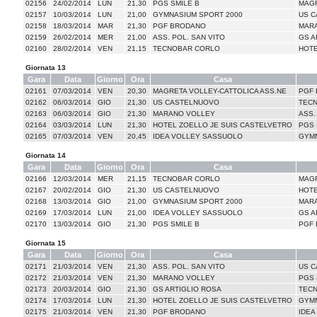
02156
24/02/2014
LUN
21,30
PGS SMILE B
MAGR
02157
10/03/2014
LUN
21,00
GYMNASIUM SPORT 2000
US 
02158
18/03/2014
MAR
21,30
PGF BRODANO
MAR
02159
26/02/2014
MER
21,00
ASS. POL. SAN VITO
GS A
02160
28/02/2014
VEN
21,15
TECNOBAR CORLO
HOTE
Giornata 13
Gara
Data
Giorno
Ora
Casa
02161
07/03/2014
VEN
20,30
MAGRETA VOLLEY-CATTOLICA ASS.NE
PGF
02162
06/03/2014
GIO
21,30
US CASTELNUOVO
TEC
02163
06/03/2014
GIO
21,30
MARANO VOLLEY
ASS.
02164
03/03/2014
LUN
21,30
HOTEL ZOELLO JE SUIS CASTELVETRO
PGS 
02165
07/03/2014
VEN
20,45
IDEA VOLLEY SASSUOLO
GYMN
Giornata 14
Gara
Data
Giorno
Ora
Casa
02166
12/03/2014
MER
21,15
TECNOBAR CORLO
MAGR
02167
20/02/2014
GIO
21,30
US CASTELNUOVO
HOTE
02168
13/03/2014
GIO
21,00
GYMNASIUM SPORT 2000
MAR
02169
17/03/2014
LUN
21,00
IDEA VOLLEY SASSUOLO
GS A
02170
13/03/2014
GIO
21,30
PGS SMILE B
PGF
Giornata 15
Gara
Data
Giorno
Ora
Casa
02171
21/03/2014
VEN
21,30
ASS. POL. SAN VITO
US 
02172
21/03/2014
VEN
21,30
MARANO VOLLEY
PGS 
02173
20/03/2014
GIO
21,30
GS ARTIGLIO ROSA
TEC
02174
17/03/2014
LUN
21,30
HOTEL ZOELLO JE SUIS CASTELVETRO
GYMN
02175
21/03/2014
VEN
21,30
PGF BRODANO
IDEA