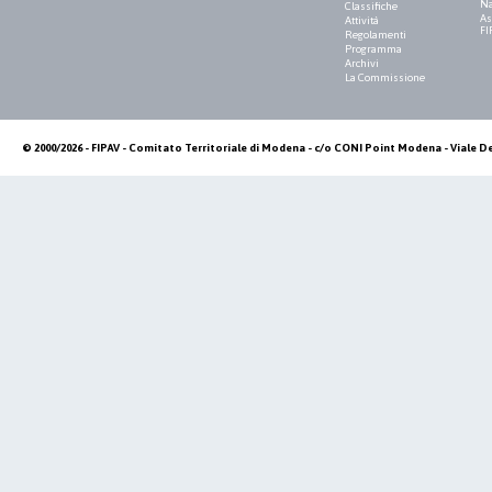
Na
Classifiche
As
Attività
FI
Regolamenti
Programma
Archivi
La Commissione
© 2000/2026 - FIPAV - Comitato Territoriale di Modena - c/o CONI Point Modena - Viale De