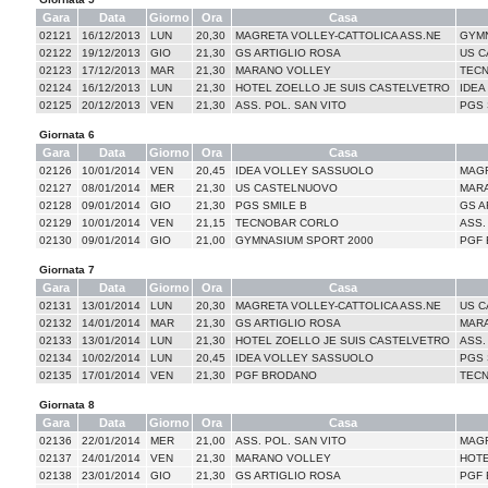
Gara
Data
Giorno
Ora
Casa
02121
16/12/2013
LUN
20,30
MAGRETA VOLLEY-CATTOLICA ASS.NE
GYMN
02122
19/12/2013
GIO
21,30
GS ARTIGLIO ROSA
US 
02123
17/12/2013
MAR
21,30
MARANO VOLLEY
TEC
02124
16/12/2013
LUN
21,30
HOTEL ZOELLO JE SUIS CASTELVETRO
IDEA
02125
20/12/2013
VEN
21,30
ASS. POL. SAN VITO
PGS 
Giornata 6
Gara
Data
Giorno
Ora
Casa
02126
10/01/2014
VEN
20,45
IDEA VOLLEY SASSUOLO
MAGR
02127
08/01/2014
MER
21,30
US CASTELNUOVO
MAR
02128
09/01/2014
GIO
21,30
PGS SMILE B
GS A
02129
10/01/2014
VEN
21,15
TECNOBAR CORLO
ASS.
02130
09/01/2014
GIO
21,00
GYMNASIUM SPORT 2000
PGF
Giornata 7
Gara
Data
Giorno
Ora
Casa
02131
13/01/2014
LUN
20,30
MAGRETA VOLLEY-CATTOLICA ASS.NE
US 
02132
14/01/2014
MAR
21,30
GS ARTIGLIO ROSA
MAR
02133
13/01/2014
LUN
21,30
HOTEL ZOELLO JE SUIS CASTELVETRO
ASS.
02134
10/02/2014
LUN
20,45
IDEA VOLLEY SASSUOLO
PGS 
02135
17/01/2014
VEN
21,30
PGF BRODANO
TEC
Giornata 8
Gara
Data
Giorno
Ora
Casa
02136
22/01/2014
MER
21,00
ASS. POL. SAN VITO
MAGR
02137
24/01/2014
VEN
21,30
MARANO VOLLEY
HOTE
02138
23/01/2014
GIO
21,30
GS ARTIGLIO ROSA
PGF