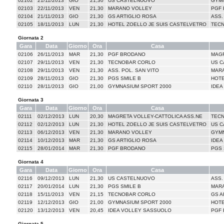
02102
21/11/2013
GIO
21,30
US CASTELNUOVO
GYMN
02103
22/11/2013
VEN
21,30
MARANO VOLLEY
PGF
02104
21/11/2013
GIO
21,30
GS ARTIGLIO ROSA
ASS.
02105
18/11/2013
LUN
21,30
HOTEL ZOELLO JE SUIS CASTELVETRO
TEC
Giornata 2
Gara
Data
Giorno
Ora
Casa
02106
26/11/2013
MAR
21,30
PGF BRODANO
MAGR
02107
29/11/2013
VEN
21,30
TECNOBAR CORLO
US 
02108
29/11/2013
VEN
21,30
ASS. POL. SAN VITO
MAR
02109
28/11/2013
GIO
21,30
PGS SMILE B
HOTE
02110
28/11/2013
GIO
21,00
GYMNASIUM SPORT 2000
IDEA
Giornata 3
Gara
Data
Giorno
Ora
Casa
02111
02/12/2013
LUN
20,30
MAGRETA VOLLEY-CATTOLICA ASS.NE
TEC
02112
02/12/2013
LUN
21,30
HOTEL ZOELLO JE SUIS CASTELVETRO
US 
02113
06/12/2013
VEN
21,30
MARANO VOLLEY
GYMN
02114
10/12/2013
MAR
21,30
GS ARTIGLIO ROSA
IDEA
02115
28/01/2014
MAR
21,30
PGF BRODANO
PGS 
Giornata 4
Gara
Data
Giorno
Ora
Casa
02116
09/12/2013
LUN
21,30
US CASTELNUOVO
ASS.
02117
20/01/2014
LUN
21,30
PGS SMILE B
MAR
02118
15/11/2013
VEN
21,15
TECNOBAR CORLO
GS A
02119
12/12/2013
GIO
21,00
GYMNASIUM SPORT 2000
HOTE
02120
13/12/2013
VEN
20,45
IDEA VOLLEY SASSUOLO
PGF
Giornata 5