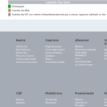
Legenda Tipo Gara
O
Omologata
W
Inserita via Web
C
Inserita dal CP con referto infrasettimanale/caricata a mezzo rapporto arbitrale on line
Novità
Comitato
Allenatori
Uf
G
Ultima ora
Organigramma
Notizie
Gare Odierne
Come raggiungerci
Normativa e Attività
No
Gare di Ieri
Come contattarci
FIPAV WEB
FI
MANAGER
M
Prossimi 7 giorni
Delibere
Corsi
Do
Ultimo comunicato
Bilanci
Area Download
Archivio Comunicati
Assemblee società
La Commissione
CQP
Modulistica
Promozionale
R
Notizie
Territoriale
Notizie
Di
ca
Selezioni
Nazionale
Calendari &
Risultati
Re