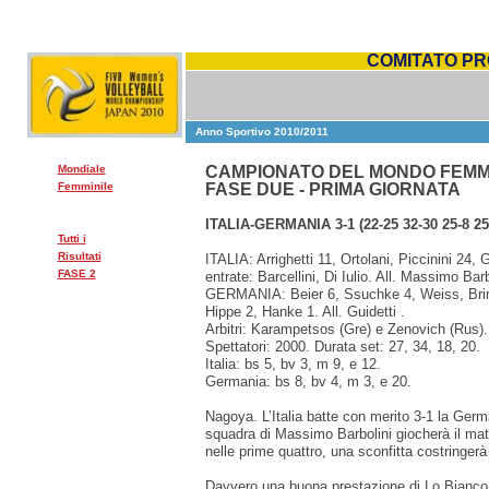
COMITATO PR
Anno Sportivo 2010/2011
Mondiale
CAMPIONATO DEL MONDO FEMMIN
Femminile
FASE DUE - PRIMA GIORNATA
ITALIA-GERMANIA 3-1 (22-25 32-30 25-8 25
Tutti i
Risultati
ITALIA: Arrighetti 11, Ortolani, Piccinini 24,
FASE 2
entrate: Barcellini, Di Iulio. All. Massimo Barb
GERMANIA: Beier 6, Ssuchke 4, Weiss, Brink
Hippe 2, Hanke 1. All. Guidetti .
Arbitri: Karampetsos (Gre) e Zenovich (Rus).
Spettatori: 2000. Durata set: 27, 34, 18, 20.
Italia: bs 5, bv 3, m 9, e 12.
Germania: bs 8, bv 4, m 3, e 20.
Nagoya. L’Italia batte con merito 3-1 la Germ
squadra di Massimo Barbolini giocherà il matc
nelle prime quattro, una sconfitta costringerà
Davvero una buona prestazione di Lo Bianco e