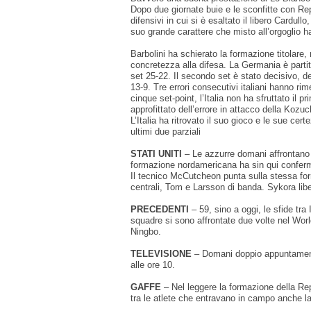
Dopo due giornate buie e le sconfitte con Rep
difensivi in cui si è esaltato il libero Cardul
suo grande carattere che misto all’orgoglio h
Barbolini ha schierato la formazione titolare
concretezza alla difesa. La Germania è partita 
set 25-22. Il secondo set è stato decisivo, 
13-9. Tre errori consecutivi italiani hanno 
cinque set-point, l’Italia non ha sfruttato i
approfittato dell’errore in attacco della Kozuc
L’Italia ha ritrovato il suo gioco e le sue c
ultimi due parziali
STATI UNITI
– Le azzurre domani affrontano gl
formazione nordamericana ha sin qui conferm
Il tecnico McCutcheon punta sulla stessa fo
centrali, Tom e Larsson di banda. Sykora lib
PRECEDENTI
– 59, sino a oggi, le sfide tra 
squadre si sono affrontate due volte nel Worl
Ningbo.
TELEVISIONE
– Domani doppio appuntamento t
alle ore 10.
GAFFE
– Nel leggere la formazione della Re
tra le atlete che entravano in campo anche l