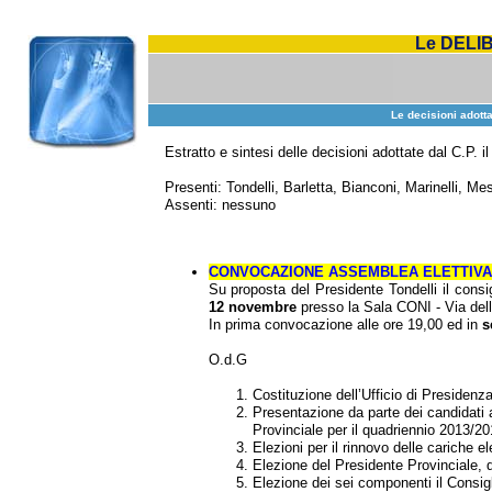
Le DELI
Le decisioni adott
Estratto e sintesi delle decisioni adottate dal C.P. i
Presenti: Tondelli, Barletta, Bianconi, Marinelli, Mesc
Assenti: nessuno
CONVOCAZIONE ASSEMBLEA ELETTIVA
Su proposta del Presidente Tondelli il consi
12 novembre
presso la Sala CONI - Via del
In prima convocazione alle ore 19,00 ed in
s
O.d.G
Costituzione dell’Ufficio di Presidenz
Presentazione da parte dei candidati a
Provinciale per il quadriennio 2013/20
Elezioni per il rinnovo delle cariche e
Elezione del Presidente Provinciale, da 
Elezione dei sei componenti il Consigl