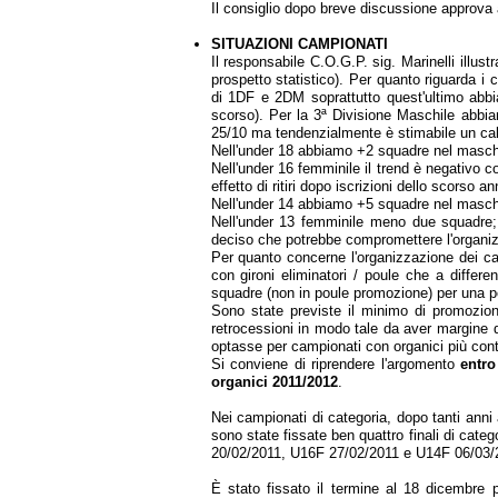
Il consiglio dopo breve discussione approva a
SITUAZIONI CAMPIONATI
Il responsabile C.O.G.P. sig. Marinelli illustr
prospetto statistico). Per quanto riguarda i c
di 1DF e 2DM soprattutto quest'ultimo abbia
scorso). Per la 3ª Divisione Maschile abbia
25/10 ma tendenzialmente è stimabile un calo
Nell'under 18 abbiamo +2 squadre nel maschi
Nell'under 16 femminile il trend è negativo 
effetto di ritiri dopo iscrizioni dello scorso an
Nell'under 14 abbiamo +5 squadre nel masch
Nell'under 13 femminile meno due squadre; 
deciso che potrebbe compromettere l'organiz
Per quanto concerne l'organizzazione dei ca
con gironi eliminatori / poule che a diffe
squadre (non in poule promozione) per una po
Sono state previste il minimo di promozion
retrocessioni in modo tale da aver margine d 
optasse per campionati con organici più cont
Si conviene di riprendere l'argomento
entro
organici 2011/2012
.
Nei campionati di categoria, dopo tanti ann
sono state fissate ben quattro finali di cate
20/02/2011, U16F 27/02/2011 e U14F 06/03/2
È stato fissato il termine al 18 dicembre pe