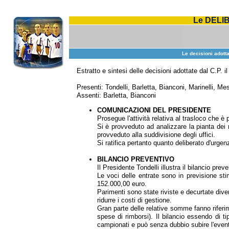
Le DELI
Le decisioni adott
Estratto e sintesi delle decisioni adottate dal C.P. i
Presenti: Tondelli, Barletta, Bianconi, Marinelli, Mes
Assenti: Barletta, Bianconi
COMUNICAZIONI DEL PRESIDENTE
Prosegue l'attività relativa al trasloco che 
Si è provveduto ad analizzare la pianta dei 
provveduto alla suddivisione degli uffici.
Si ratifica pertanto quanto deliberato d'urge
BILANCIO PREVENTIVO
Il Presidente Tondelli illustra il bilancio prev
Le voci delle entrate sono in previsione st
152.000,00 euro.
Parimenti sono state riviste e decurtate dive
ridurre i costi di gestione.
Gran parte delle relative somme fanno riferi
spese di rimborsi). Il bilancio essendo di ti
campionati e può senza dubbio subire l'eventua