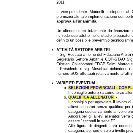
2011.
Il vice-presidente Marinelli sottopone al 
promozionale tale implementazione comporter
approva all'unanimità
.
Un ulteriore step totalmente da finanziar
richiede soprattutto nello studio preparator
definito un possibile preventivo tecnico/ammi
ATTIVITÀ SETTORE ARBITRI
Il Sig. Roccato a nome del Fiduciario Arbitri
Segretario Settore Arbitri e CQP-STAO Sig
Cristian; Collaboratori CDGP Selmi Matteo 
Il Presidente e sig. Meschiari richiedono i 
numero SOS effettuati relativamente all'attiv
VARIE ED EVENTUALI
SELEZIONI PROVINCIALI - COMP
Il consiglio autorizza come terzo al
QUALIFICA ALLENATORI
-
Il consiglio per agevolare il lavoro 
allievi allenatori senza qualifica per 
categoria esclusivamente a livello pro
Ancora per gli allievi allenatori verrà
essere "secondi in serie D".
Alle figure di dirigenti sarà conce
categoria, sempre e solo a livello pro