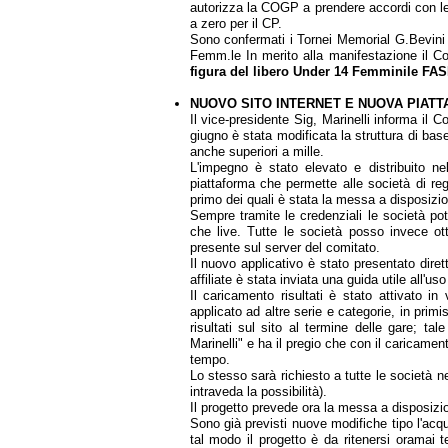
autorizza la COGP a prendere accordi con le
a zero per il CP.
Sono confermati i Tornei Memorial G.Bevini p
Femm.le In merito alla manifestazione il Co
figura del libero Under 14 Femminile FA
NUOVO SITO INTERNET E NUOVA PIATT
Il vice-presidente Sig, Marinelli informa il
giugno è stata modificata la struttura di bas
anche superiori a mille.
L'impegno è stato elevato e distribuito ne
piattaforma che permette alle società di reg
primo dei quali è stata la messa a disposizione 
Sempre tramite le credenziali le società potr
che live. Tutte le società posso invece ott
presente sul server del comitato.
Il nuovo applicativo è stato presentato diret
affiliate è stata inviata una guida utile all'u
Il caricamento risultati è stato attivato i
applicato ad altre serie e categorie, in primis
risultati sul sito al termine delle gare; ta
Marinelli" e ha il pregio che con il caricamen
tempo.
Lo stesso sarà richiesto a tutte le società n
intraveda la possibilità).
Il progetto prevede ora la messa a disposizio
Sono già previsti nuove modifiche tipo l'acqu
tal modo il progetto è da ritenersi oramai t