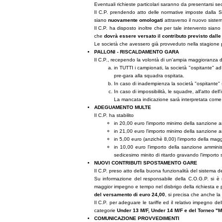
Eventuali richieste particolari saranno da presentarsi s
Il C.P. prendendo atto delle normative imposte dalla
siano
nuovamente omologati
attraverso il nuovo sistem
Il C.P. ha disposto inoltre che per tale intervento siano
che
dovrà essere versato il contributo previsto dal
Le società che avessero già provveduto nella stagione
PALLONI - RISCALDAMENTO GARA
Il C.P., recependo la volontà di un'ampia maggioranza del
in TUTTI i campionati, la società "ospitante" ad
pre-gara alla squadra ospitata.
In caso di inadempienza la società "ospitante"
In caso di impossibilità, le squadre, all'atto del
La mancata indicazione sarà interpretata com
ADEGUAMENTO MULTE
Il C.P. ha stabilito
in 20,00 euro l'importo minimo della sanzione a
in 21,00 euro l'importo minimo della sanzione a
in 5,00 euro (anzichè 8,00) l'importo della magg
in 10,00 euro l'importo della sanzione amminis
sedicesimo minito di ritardo gravando l'importo
NUOVI CONTRIBUTI SPOSTAMENTO GARE
Il C.P. preso atto della buona funzionalità del sistema deg
Su informazione del responsabile della C.O.G.P. si è 
maggior impegno e tempo nel disbrigo della richiesta e 
del versamento di euro 24,00
, si precisa che anche la 
Il C.P. per adeguare le tariffe ed il relativo impegno de
categorie
Under 13 M/F, Under 14 M/F e del Torneo "
COMUNICAZIONE PROVVEDIMENTI