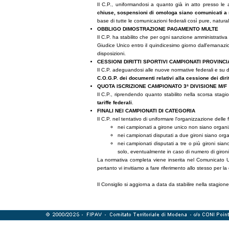
Il C.P., uniformandosi a quanto già in atto presso le al
chiuse, sospensioni di omologa siano comunicati a
base di tutte le comunicazioni federali così pure, natura
OBBLIGO DIMOSTRAZIONE PAGAMENTO MULTE
Il C.P. ha stabilito che per ogni sanzione amministrati
Giudice Unico entro il quindicesimo giorno dall'emana
disposizioni.
CESSIONI DIRITTI SPORTIVI CAMPIONATI PROVINCI
Il C.P. adeguandosi alle nuove normative federali e su d
C.O.G.P. dei documenti relativi alla cessione dei dirit
QUOTA ISCRIZIONE CAMPIONATO 3ª DIVISIONE M/F
Il C.P., riprendendo quanto stabilito nella scorsa sta
tariffe federali
.
FINALI NEI CAMPIONATI DI CATEGORIA
Il C.P. nel tentativo di uniformare l'organizzazione delle 
nei campionati a girone unico non siano organiz
nei campionati disputati a due gironi siano organ
nei campionati disputati a tre o più gironi sian
solo, eventualmente in caso di numero di gironi
La normativa completa viene inserita nel Comunicato Uf
pertanto vi invitiamo a fare riferimento allo stesso per 
Il Consiglio si aggiorna a data da stabilire nella stagio