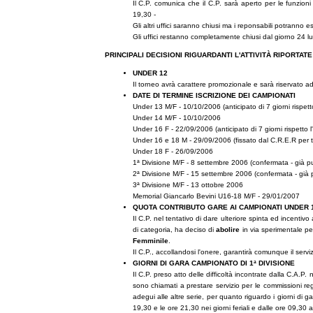
Il C.P. comunica che il C.P. sarà aperto per le funzio
19,30 -
Gli altri uffici saranno chiusi ma i reponsabili potranno e
Gli uffici restanno completamente chiusi dal giorno 24 lu
PRINCIPALI DECISIONI RIGUARDANTI L'ATTIVITÀ RIPORTAT
UNDER 12
Il torneo avrà carattere promozionale e sarà riservato a
DATE DI TERMINE ISCRIZIONE DEI CAMPIONATI
Under 13 M/F - 10/10/2006 (anticipato di 7 giorni rispet
Under 14 M/F - 10/10/2006
Under 16 F - 22/09/2006 (anticipato di 7 giorni rispetto 
Under 16 e 18 M - 29/09/2006 (fissato dal C.R.E.R per t
Under 18 F - 26/09/2006
1ª Divisione M/F - 8 settembre 2006 (confermata - già p
2ª Divisione M/F - 15 settembre 2006 (confermata - già 
3ª Divisione M/F - 13 ottobre 2006
Memorial Giancarlo Bevini U16-18 M/F - 29/01/2007
QUOTA CONTRIBUTO GARE AI CAMPIONATI UNDER 1
Il C.P. nel tentativo di dare ulteriore spinta ed incenti
di categoria, ha deciso di
abolire
in via sperimentale p
Femminile
.
Il C.P., accollandosi l'onere, garantirà comunque il serv
GIORNI DI GARA CAMPIONATO DI 1ª DIVISIONE
Il C.P. preso atto delle difficoltà incontrate dalla C.A.P
sono chiamati a prestare servizio per le commissioni reg
adegui alle altre serie, per quanto riguardo i giorni di 
19,30 e le ore 21,30 nei giorni feriali e dalle ore 09,30 al