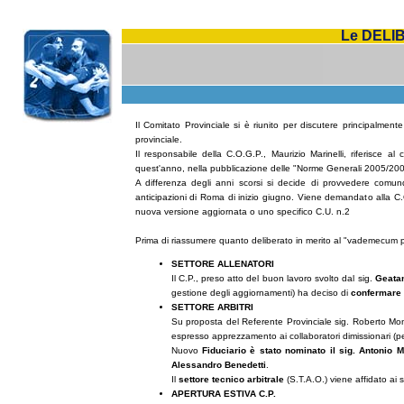
Le DELI
Il Comitato Provinciale si è riunito per discutere principalmente
provinciale.
Il responsabile della C.O.G.P., Maurizio Marinelli, riferisce a
quest'anno, nella pubblicazione delle "Norme Generali 2005/200
A differenza degli anni scorsi si decide di provvedere comun
anticipazioni di Roma di inizio giugno. Viene demandato alla 
nuova versione aggiornata o uno specifico C.U. n.2
Prima di riassumere quanto deliberato in merito al "vademecum prov
SETTORE ALLENATORI
Il C.P., preso atto del buon lavoro svolto dal sig.
Geatan
gestione degli aggiornamenti) ha deciso di
confermare l
SETTORE ARBITRI
Su proposta del Referente Provinciale sig. Roberto Montor
espresso apprezzamento ai collaboratori dimissionari (pe
Nuovo
Fiduciario è stato nominato il sig. Antonio M
Alessandro Benedetti
.
Il
settore tecnico arbitrale
(S.T.A.O.) viene affidato ai 
APERTURA ESTIVA C.P.