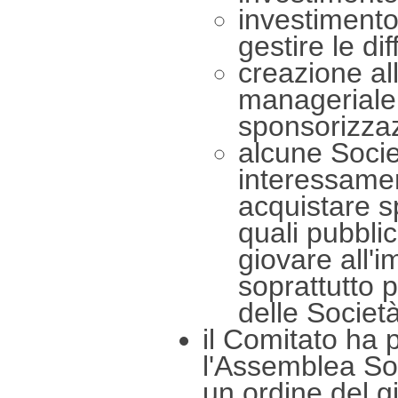
investimento 
gestire le di
creazione all
manageriale 
sponsorizzaz
alcune Socie
interessamen
acquistare s
quali pubblic
giovare all'
soprattutto p
delle Società
il Comitato ha 
l'Assemblea Soc
un ordine del g