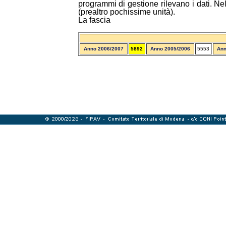
programmi di gestione rilevano i dati. Nel
(prealtro pochissime unità).
La fascia
Anno 2006/2007
5892
Anno 2005/2006
5553
Ann