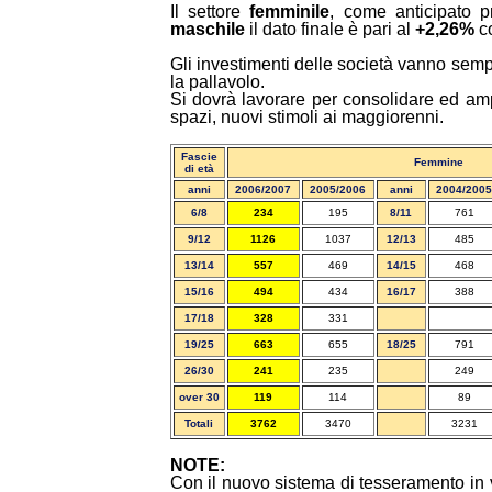
Il settore
femminile
, come anticipato 
maschile
il dato finale è pari al
+2,26%
co
Gli investimenti delle società vanno sempr
la pallavolo.
Si dovrà lavorare per consolidare ed ampl
spazi, nuovi stimoli ai maggiorenni.
Fascie
Femmine
di età
anni
2006/2007
2005/2006
anni
2004/2005
6/8
234
195
8/11
761
9/12
1126
1037
12/13
485
13/14
557
469
14/15
468
15/16
494
434
16/17
388
17/18
328
331
19/25
663
655
18/25
791
26/30
241
235
249
over 30
119
114
89
Totali
3762
3470
3231
NOTE:
Con il nuovo sistema di tesseramento in v