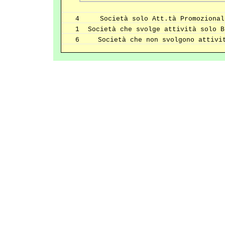
4
Società solo Att.tà Promozional
1
Società che svolge attività solo B
6
Società che non svolgono attivi