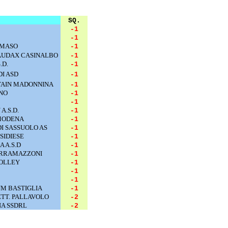
SQ.
-1
-1
AMASO
-1
AUDAX CASINALBO
-1
.D.
-1
DI ASD
-1
TAIN MADONNINA
-1
ANO
-1
-1
A.S.D.
-1
 MODENA
-1
DI SASSUOLO AS
-1
SIDIESE
-1
A A.S.D
-1
ERRAMAZZONI
-1
OLLEY
-1
-1
-1
M BASTIGLIA
-1
TT. PALLAVOLO
-2
A SSDRL
-2