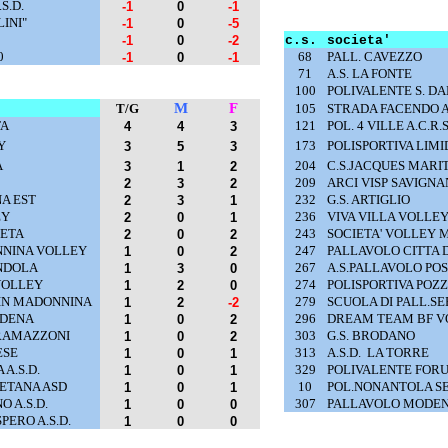
S.D.
-1
0
-1
INI"
-1
0
-5
-1
0
-2
c.s.
societa'
0
68
PALL. CAVEZZO
-1
0
-1
71
A.S. LA FONTE
100
POLIVALENTE S. D
M
F
T/G
105
STRADA FACENDO 
TA
121
POL. 4 VILLE A.C.R.S
4
4
3
Y
173
POLISPORTIVA LIMI
3
5
3
A
204
C.S.JACQUES MARI
3
1
2
209
ARCI VISP SAVIGN
2
3
2
A EST
232
G.S. ARTIGLIO
2
3
1
EY
236
VIVA VILLA VOLLEY 
2
0
1
RETA
243
SOCIETA' VOLLEY
2
0
2
NNINA VOLLEY
247
PALLAVOLO CITTA 
1
0
2
NDOLA
267
A.S.PALLAVOLO POS
1
3
0
 VOLLEY
274
POLISPORTIVA POZZ
1
2
0
AIN MADONNINA
279
SCUOLA DI PALL.S
1
2
-2
ODENA
296
DREAM TEAM BF V
1
0
2
RRAMAZZONI
303
G.S. BRODANO
1
0
2
ESE
313
A.S.D.
LA TORRE
1
0
1
A.S.D.
329
POLIVALENTE FORU
1
0
1
ETANA ASD
10
POL.NONANTOLA SE
1
0
1
 A.S.D.
307
PALLAVOLO MODEN
1
0
0
PERO A.S.D.
1
0
0