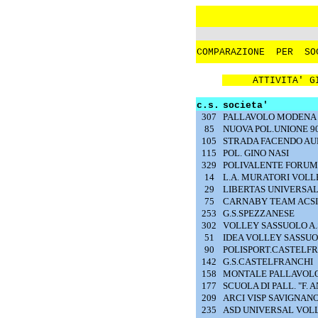
COMPARAZIONE
PER
SO
ATTIVITA' G
c.s.
societa'
307
PALLAVOLO MODENA
85
NUOVA POL.UNIONE 90
105
STRADA FACENDO AU
115
POL. GINO NASI
329
POLIVALENTE FORUM
14
L.A. MURATORI VOLL
29
LIBERTAS UNIVERSA
75
CARNABY TEAM ACSI
253
G.S.SPEZZANESE
302
VOLLEY SASSUOLO A.S
51
IDEA VOLLEY SASSU
90
POLISPORT.CASTELF
142
G.S.CASTELFRANCHI
158
MONTALE PALLAVOLO 
177
SCUOLA DI PALL. "F. 
209
ARCI VISP SAVIGNAN
235
ASD UNIVERSAL VOLL