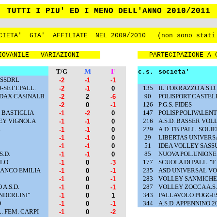
TUTTI I PIU' ED I MENO DELL'ANNO 2010/2011
CIETA'
GIA'
AFFILIATE
NEL 2009/2010
(non sono stati
IOVANILE - VARIAZIONI
PARTECIPAZIONE A 
M
F
T/G
c.s.
societa'
 SSDRL
-2
-1
-1
-SETT.PALL.
135
IL TORRAZZO A.S.D.
-2
-1
0
DAX CASINALB
90
POLISPORT.CASTEL
-2
2
-6
126
P.G.S. FIDES
-2
0
-1
 BASTIGLIA
147
POLISP.POLIVALE
-1
-2
0
EY VIGNOLA
216
A.S.D. BASSER VOL
-1
-1
0
L
229
A.D. FB PALL. SOLI
-1
-1
0
29
LIBERTAS UNIVERS
-1
-1
0
51
IDEA VOLLEY SASS
-1
-1
0
.D.
85
NUOVA POL.UNIONE 
-1
-1
0
OLO
177
SCUOLA DI PALL. "F
-1
0
-3
RANCO EMILIA
235
ASD UNIVERSAL VO
-1
0
-1
283
VOLLEY SANMICHE
-1
0
-1
A.S.D.
287
VOLLEY ZOCCA A.S.
-1
0
-1
ANDERLINI"
343
PALLAVOLO POGGE
-1
0
1
O
344
A.S.D. APPENNINO 2
-1
0
-1
. FEM. CARPI
-1
0
-2