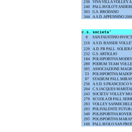
236
VIVA VILLA VOLLEY A.
240
PALLAVOLO"F.ANDERL
303
G.S. BRODANO
344
A.S.D. APPENNINO 200
c.s.
societa'
6
SAN FAUSTINO INVIC
216
A.S.D. BASSER VOLLE
229
A.D. FB PALL. SOLIER
232
G.S. ARTIGLIO
184
POLISPORTIVA MODEN
289
PODIUM TEAM VOLL
305
ASSOCIAZIONE MAG
53
POLISPORTIVA MADO
97
STADIUM PALL.MIRA
256
A.S.D. S.FRANCESCO
204
C.S.JACQUES MARIT
243
SOCIETA' VOLLEY M
279
SCUOLA DI PALL.SE
283
VOLLEY SANMICHEL
293
POLIVALENTE FUTURA 
349
POLISPORTIVA ROVER
295
POLISPORTIVA MARANO
166
PALLAVOLO SAN PROS