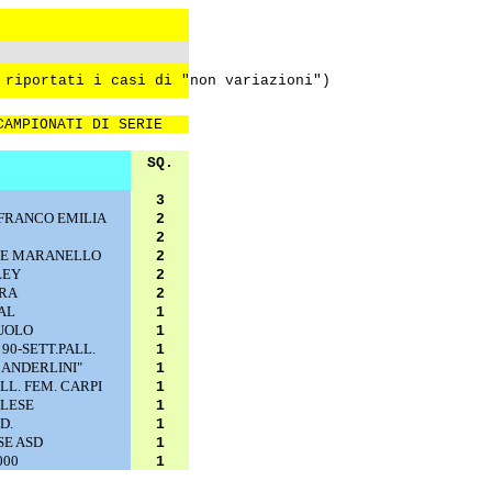
 riportati i casi di "non variazioni")
CAMPIONATI DI SERIE
SQ.
3
FRANCO EMILIA
2
2
NTE MARANELLO
2
LEY
2
ERA
2
AL
1
UOLO
1
90-SETT.PALL.
1
. ANDERLINI"
1
LL. FEM. CARPI
1
LESE
1
D.
1
SE ASD
1
000
1