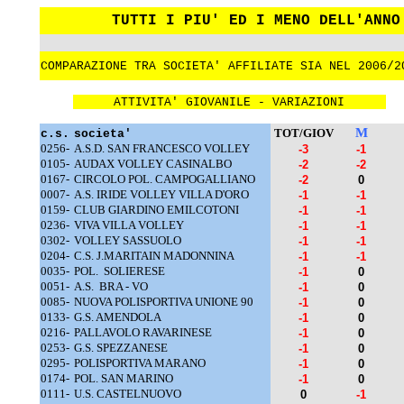
TUTTI I PIU' ED I MENO DELL'ANNO
COMPARAZIONE TRA SOCIETA' AFFILIATE SIA NEL 2006/2
ATTIVITA' GIOVANILE - VARIAZIONI
M
TOT/GIOV
c.s.
societa'
0256-
A.S.D. SAN FRANCESCO VOLLEY
-3
-1
0105-
AUDAX VOLLEY CASINALBO
-2
-2
0167-
CIRCOLO POL. CAMPOGALLIANO
-2
0
0007-
A.S. IRIDE VOLLEY VILLA D'ORO
-1
-1
0159-
CLUB GIARDINO EMILCOTONI
-1
-1
0236-
VIVA VILLA VOLLEY
-1
-1
0302-
VOLLEY SASSUOLO
-1
-1
0204-
C.S. J.MARITAIN MADONNINA
-1
-1
0035-
POL.
SOLIERESE
-1
0
0051-
A.S.
BRA - VO
-1
0
0085-
NUOVA POLISPORTIVA UNIONE 90
-1
0
0133-
G.S. AMENDOLA
-1
0
0216-
PALLAVOLO RAVARINESE
-1
0
0253-
G.S. SPEZZANESE
-1
0
0295-
POLISPORTIVA MARANO
-1
0
0174-
POL. SAN MARINO
-1
0
0111-
U.S. CASTELNUOVO
0
-1