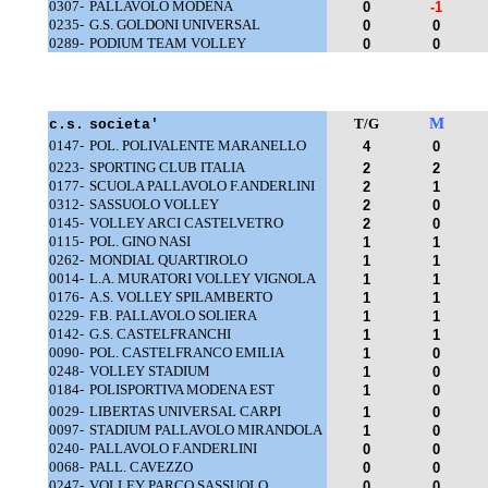
0307-
PALLAVOLO MODENA
0
-1
0235-
G.S. GOLDONI UNIVERSAL
0
0
0289-
PODIUM TEAM VOLLEY
0
0
M
T/G
c.s.
societa'
0147-
POL. POLIVALENTE MARANELLO
4
0
0223-
SPORTING CLUB ITALIA
2
2
0177-
SCUOLA PALLAVOLO F.ANDERLINI
2
1
0312-
SASSUOLO VOLLEY
2
0
0145-
VOLLEY ARCI CASTELVETRO
2
0
0115-
POL. GINO NASI
1
1
0262-
MONDIAL QUARTIROLO
1
1
0014-
L.A. MURATORI VOLLEY VIGNOLA
1
1
0176-
A.S. VOLLEY SPILAMBERTO
1
1
0229-
F.B. PALLAVOLO SOLIERA
1
1
0142-
G.S. CASTELFRANCHI
1
1
0090-
POL. CASTELFRANCO EMILIA
1
0
0248-
VOLLEY STADIUM
1
0
0184-
POLISPORTIVA MODENA EST
1
0
0029-
LIBERTAS UNIVERSAL CARPI
1
0
0097-
STADIUM PALLAVOLO MIRANDOLA
1
0
0240-
PALLAVOLO F.ANDERLINI
0
0
0068-
PALL. CAVEZZO
0
0
0247-
VOLLEY PARCO SASSUOLO
0
0