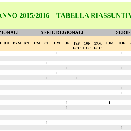
ANNO 2015/2016
TABELLA RIASSUNTI
ZIONALI
SERIE REGIONALI
SERIE
M
B1F
B2M
B2F
CM
CF
DM
DF
1DM
1DF
18F
16F
17M
ECC
ECC
ECC
1
1
1
1
1
1
1
1
1
1
1
1
1
1
1
1
1
1
1
1
1