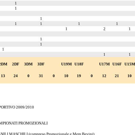
1
1
1
1
1
1
1
1
2
1
1
1
1
1
1
2DM
2DF
3DM
3DF
U19M
U18F
U17M
U16F
U15M
13
24
0
31
0
10
19
0
12
21
10
PORTIVO 2009/2010
AMPIONATI PROMOZIONALI
ILI MASCHILI (compreso Promozionale e Mem.Bevini)