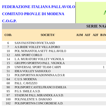
FEDERAZIONE ITALIANA PALLAVOLO
COMITATO PROV.LE DI MODENA
C.O.G.P.
SERIE NA
COD.
SOCIETA'
A1M
A1F
A2F
B1
6
SAN FAUSTINO INVICTA ASD
7
A.S.IRIDE VOLLEY VILLA D'ORO
10
POL.NONANTOLA SETT. PALLAVOLO
12
ASS. SPORT CORLO
14
L.A. MURATORI VOLLEY VIGNOLA
15
GRUPPO SPORTIVO PALL. VIGNOLA
29
UNIVERSAL SPORT TEAM CARPI
1
51
IDEA VOLLEY SASSUOLO
53
POLISPORTIVA MADONNINA A.D.S.R
64
C.U.S. MODENA
68
PALL. CAVEZZO
90
POLISPORT.CASTELFRANCO EMILIA
95
P.G.S. SMILE A.S.D.
97
STADIUM PALL.MIRANDOLA A.S.D.
100
POLIVALENTE S. DAMASO
102
POLISPORTIVA CONCORDIESE A.D.