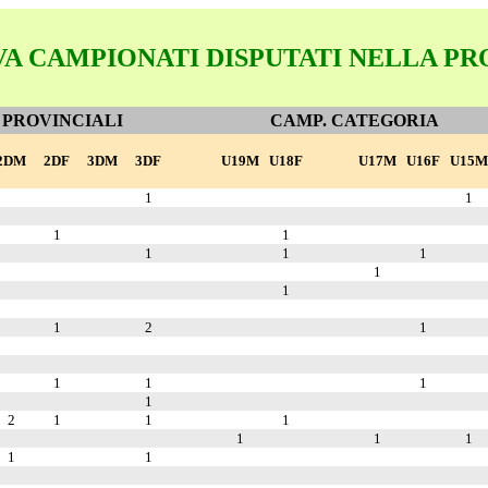
VA CAMPIONATI DISPUTATI NELLA PR
 PROVINCIALI
CAMP. CATEGORIA
2DM
2DF
3DM
3DF
U19M
U18F
U17M
U16F
U15M
1
1
1
1
1
1
1
1
1
1
2
1
1
1
1
1
2
1
1
1
1
1
1
1
1