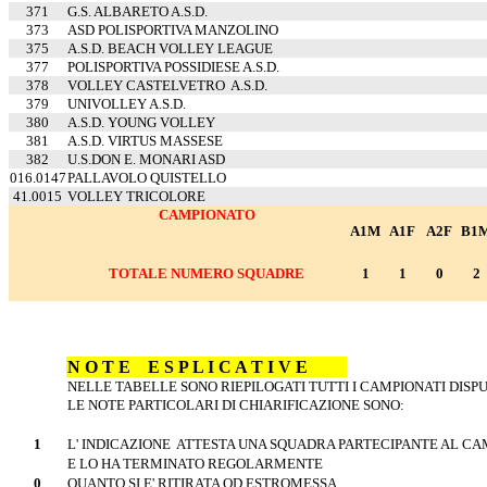
371
G.S. ALBARETO A.S.D.
373
ASD POLISPORTIVA MANZOLINO
375
A.S.D. BEACH VOLLEY LEAGUE
377
POLISPORTIVA POSSIDIESE A.S.D.
378
VOLLEY CASTELVETRO
A.S.D.
379
UNIVOLLEY A.S.D.
380
A.S.D. YOUNG VOLLEY
381
A.S.D. VIRTUS MASSESE
382
U.S.DON E. MONARI ASD
016.0147
PALLAVOLO QUISTELLO
41.0015
VOLLEY TRICOLORE
CAMPIONATO
A1M
A1F
A2F
B1
TOTALE NUMERO SQUADRE
1
1
0
2
N O T E
E S P L I C A T I V E
NELLE TABELLE SONO RIEPILOGATI TUTTI I CAMPIONATI DISPU
LE NOTE PARTICOLARI DI CHIARIFICAZIONE SONO:
1
L' INDICAZIONE
ATTESTA UNA SQUADRA PARTECIPANTE AL C
E LO HA TERMINATO REGOLARMENTE
0
QUANTO SI E' RITIRATA OD ESTROMESSA