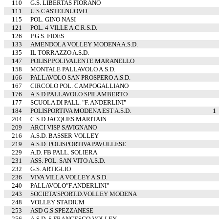
110
G.S. LIBERTAS FIORANO
111
U.S.CASTELNUOVO
115
POL. GINO NASI
121
POL. 4 VILLE A.C.R.S.D.
126
P.G.S. FIDES
133
AMENDOLA VOLLEY MODENA A.S.D.
135
IL TORRAZZO A.S.D.
147
POLISP.POLIVALENTE MARANELLO
158
MONTALE PALLAVOLO A.S.D.
166
PALLAVOLO SAN PROSPERO A.S.D.
167
CIRCOLO POL. CAMPOGALLIANO
176
A.S.D.PALLAVOLO SPILAMBERTO
177
SCUOLA DI PALL. "F. ANDERLINI"
184
POLISPORTIVA MODENA EST A.S.D.
1
204
C.S.D.JACQUES MARITAIN
209
ARCI VISP SAVIGNANO
216
A.S.D. BASSER VOLLEY
219
A.S.D. POLISPORTIVA PAVULLESE
229
A.D. FB PALL. SOLIERA
231
ASS. POL. SAN VITO A.S.D.
232
G.S. ARTIGLIO
236
VIVA VILLA VOLLEY A.S.D.
240
PALLAVOLO"F.ANDERLINI"
243
SOCIETA'SPORT.D.VOLLEY MODENA
248
VOLLEY STADIUM
253
ASD G.S.SPEZZANESE
256
A.S.D. S.FRANCESCO VOLLEY