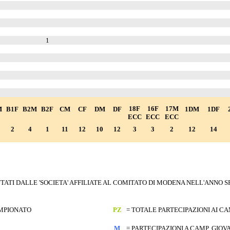
1
18F
16F
17M
M
B1F
B2M
B2F
CM
CF
DM
DF
1DM
1DF
ECC
ECC
ECC
2
4
1
11
12
10
12
3
3
2
12
14
TATI DALLE 'SOCIETA' AFFILIATE AL COMITATO DI MODENA NELL'ANNO S
AMPIONATO
PZ
= TOTALE PARTECIPAZIONI AI C
M
= PARTECIPAZIONI A CAMP. GIOVAN