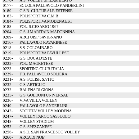
0176-
A.S. VOLLEY SPILAMBERTO
0177-
SCUOLA PALLAVOLO F.ANDERLINI
0180-
C.S.R. CULTURALE ESTENSE
0183-
POLISPORTIVA C.M.B.
0184-
POLISPORTIVA MODENA EST
0188-
POL. S.CESARIO 1967
0204-
C.S. J.MARITAIN MADONNINA
0209-
ARCI UISP SAVIGNANO
0216-
PALLAVOLO RAVARINESE
0218-
S.S. COLOMBARO
0219-
POLISPORTIVA PAVULLESE
0220-
G.S. DUCA D'ESTE
0222-
POL. MAGRETESE
0223-
SPORTING CLUB ITALIA
0229-
F.B. PALLAVOLO SOLIERA
0231-
A.S. POLISP. S.VITO
0232-
G.S. ARTIGLIO
0233-
BALENA DI GIONA
0235-
G.S. GOLDONI UNIVERSAL
0236-
VIVA VILLA VOLLEY
0240-
PALLAVOLO F.ANDERLINI
0243-
SOCIETA' VOLLEY MODENA
0247-
VOLLEY PARCO SASSUOLO
0248-
VOLLEY STADIUM
0253-
G.S. SPEZZANESE
0256-
A.S.D. SAN FRANCESCO VOLLEY
0260-
ARCA DI NOE'