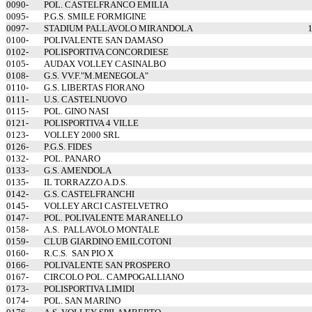
0090-
POL. CASTELFRANCO EMILIA
0095-
P.G.S. SMILE FORMIGINE
0097-
STADIUM PALLAVOLO MIRANDOLA
0100-
POLIVALENTE SAN DAMASO
0102-
POLISPORTIVA CONCORDIESE
0105-
AUDAX VOLLEY CASINALBO
0108-
G.S. VV.F."M.MENEGOLA"
0110-
G.S. LIBERTAS FIORANO
0111-
U.S. CASTELNUOVO
0115-
POL. GINO NASI
0121-
POLISPORTIVA 4 VILLE
0123-
VOLLEY 2000 SRL
0126-
P.G.S. FIDES
0132-
POL. PANARO
0133-
G.S. AMENDOLA
0135-
IL TORRAZZO A.D.S.
0142-
G.S. CASTELFRANCHI
0145-
VOLLEY ARCI CASTELVETRO
0147-
POL. POLIVALENTE MARANELLO
0158-
A.S.
PALLAVOLO MONTALE
0159-
CLUB GIARDINO EMILCOTONI
0160-
R.C.S.
SAN PIO X
0166-
POLIVALENTE SAN PROSPERO
0167-
CIRCOLO POL. CAMPOGALLIANO
0173-
POLISPORTIVA LIMIDI
0174-
POL. SAN MARINO