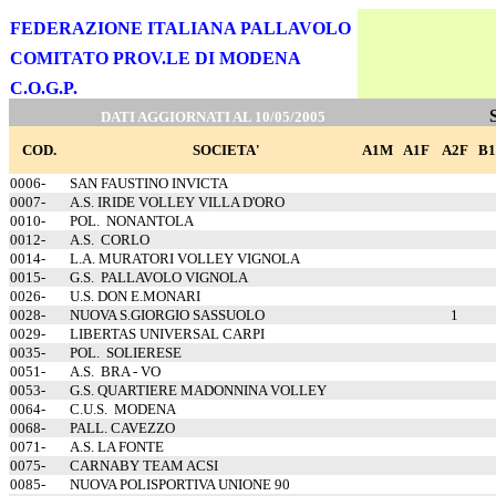
FEDERAZIONE ITALIANA PALLAVOLO
COMITATO PROV.LE DI MODENA
C.O.G.P.
DATI AGGIORNATI AL 10/05/2005
COD.
SOCIETA'
A1M
A1F
A2F
B
0006-
SAN FAUSTINO INVICTA
0007-
A.S. IRIDE VOLLEY VILLA D'ORO
0010-
POL.
NONANTOLA
0012-
A.S.
CORLO
0014-
L.A. MURATORI VOLLEY VIGNOLA
0015-
G.S.
PALLAVOLO VIGNOLA
0026-
U.S. DON E.MONARI
0028-
NUOVA S.GIORGIO SASSUOLO
1
0029-
LIBERTAS UNIVERSAL CARPI
0035-
POL.
SOLIERESE
0051-
A.S.
BRA - VO
0053-
G.S. QUARTIERE MADONNINA VOLLEY
0064-
C.U.S.
MODENA
0068-
PALL. CAVEZZO
0071-
A.S. LA FONTE
0075-
CARNABY TEAM ACSI
0085-
NUOVA POLISPORTIVA UNIONE 90